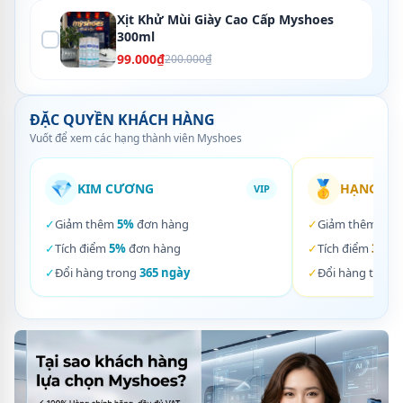
Xịt Khử Mùi Giày Cao Cấp Myshoes
300ml
99.000₫
200.000₫
ĐẶC QUYỀN KHÁCH HÀNG
Vuốt để xem các hạng thành viên Myshoes
💎
🥇
KIM CƯƠNG
HẠNG VÀ
VIP
✓
Giảm thêm
5%
đơn hàng
✓
Giảm thêm
3%
✓
Tích điểm
5%
đơn hàng
✓
Tích điểm
3%
đơ
✓
Đổi hàng trong
365 ngày
✓
Đổi hàng trong