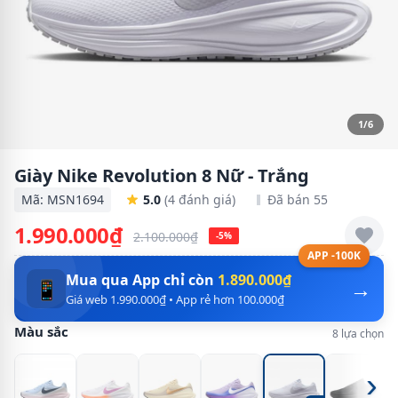
1/6
Giày Nike Revolution 8 Nữ - Trắng
Mã: MSN1694
5.0
(4 đánh giá)
Đã bán 55
1.990.000₫
2.100.000₫
-5%
APP -100K
Mua qua App chỉ còn
1.890.000₫
→
📱
Giá web 1.990.000₫ • App rẻ hơn 100.000₫
Màu sắc
8 lựa chọn
›