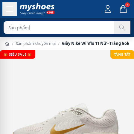
0
Sản phẩm chính hãn
/
Sản phẩm khuyến mại
/
Giày Nike Winflo 11 Nữ - Trắng Gold
🎁 SIÊU SALE 🎁
TẶNG TẤT