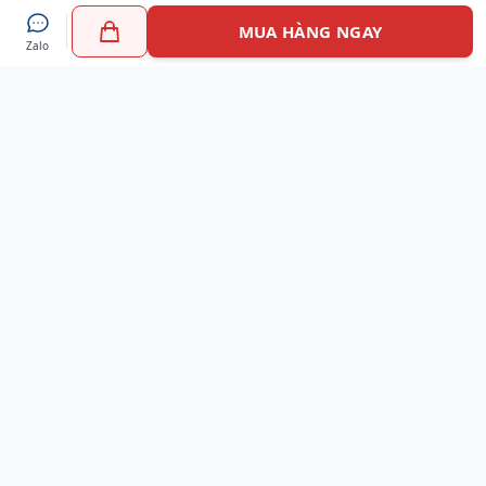
MUA HÀNG NGAY
Zalo
Myshoes là nền tảng mua sắm giày chính hãng hàng đầu
Việt Nam với hơn 100.000 khách hàng đã tin tưởng và lựa
chọn. Cùng với công nghệ hiện đại chúng tôi cam kết
mang đến trải nghiệm mua sắm tuyệt vời nhất.