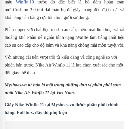
mẫu
Winflo 10
trước đó đặc biệt là bộ đệm hoàn toàn
mới Cushlon 3.0 trài dài toàn bộ đế giày mang đến độ êm ái và
khả năng cân bằng cực tốt cho người sử dụng.
Phần upper với chất liệu mesh cao cấp, mềm mại linh hoạt và rất
thoáng khí. Phần đế ngoài hình dạng Waffle làm bằng chất liệu
cao su cao cấp cho độ bám và khả năng chống mài mòn tuyệt vời.
Với những cải tiến vượt trội từ kiểu dáng và công nghệ so với
phiên bản trước,
Nike Air Winflo 11 là lựa chọn xuất sắc cho một
đôi giày thể thao.
Myshoes.vn tự hào là một trong những đơn vị phân phối sớm
nhất Nike Air Winflo 11 tại Việt Nam.
Giày Nike Winflo 11 tại Myshoes.vn được phân phối chính
hãng. Full box, đầy đủ phụ kiện