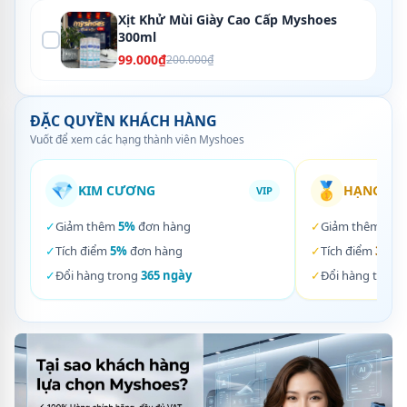
Xịt Khử Mùi Giày Cao Cấp Myshoes
300ml
99.000₫
200.000₫
ĐẶC QUYỀN KHÁCH HÀNG
Vuốt để xem các hạng thành viên Myshoes
💎
🥇
KIM CƯƠNG
HẠNG VÀ
VIP
✓
Giảm thêm
5%
đơn hàng
✓
Giảm thêm
3%
✓
Tích điểm
5%
đơn hàng
✓
Tích điểm
3%
đơ
✓
Đổi hàng trong
365 ngày
✓
Đổi hàng trong