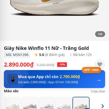
1/6
Giày Nike Winflo 11 Nữ - Trắng Gold
Mã: MSN1396
5.0
(8 đánh giá)
Đã bán 125
2.890.000₫
3.200.000₫
-10%
APP -100K
Mua qua App chỉ còn
2.790.000₫
→
📱
Giá web 2.890.000₫ • App rẻ hơn 100.000₫
Màu sắc
5 lựa chọn
›