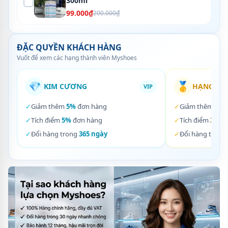
300ml
99.000₫
200.000₫
ĐẶC QUYỀN KHÁCH HÀNG
Vuốt để xem các hạng thành viên Myshoes
💎
🥇
KIM CƯƠNG
HẠNG VÀ
VIP
✓
Giảm thêm
5%
đơn hàng
✓
Giảm thêm
3%
✓
Tích điểm
5%
đơn hàng
✓
Tích điểm
3%
đơ
✓
Đổi hàng trong
365 ngày
✓
Đổi hàng trong