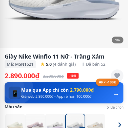
1/6
Giày Nike Winflo 11 Nữ - Trắng Xám
Mã: MSN1621
5.0
(4 đánh giá)
Đã bán 52
2.890.000₫
3.200.000₫
-10%
APP -100K
Mua qua App chỉ còn
2.790.000₫
→
📱
Giá web 2.890.000₫ • App rẻ hơn 100.000₫
Màu sắc
5 lựa chọn
›