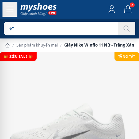
0
Sản phẩm c
/
Sản phẩm khuyến mại
/
Giày Nike Winflo 11 Nữ - Trắng Xám
🎁 SIÊU SALE 🎁
TẶNG TẤT