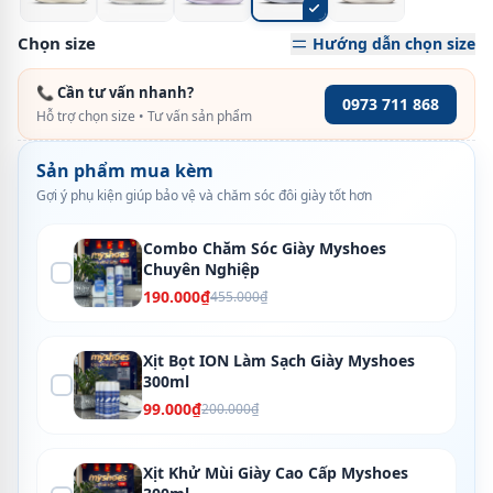
Chọn size
Hướng dẫn chọn size
📞 Cần tư vấn nhanh?
0973 711 868
Hỗ trợ chọn size • Tư vấn sản phẩm
Sản phẩm mua kèm
Gợi ý phụ kiện giúp bảo vệ và chăm sóc đôi giày tốt hơn
Combo Chăm Sóc Giày Myshoes
Chuyên Nghiệp
190.000₫
455.000₫
Xịt Bọt ION Làm Sạch Giày Myshoes
300ml
99.000₫
200.000₫
Xịt Khử Mùi Giày Cao Cấp Myshoes