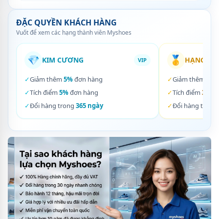
ĐẶC QUYỀN KHÁCH HÀNG
Vuốt để xem các hạng thành viên Myshoes
💎
🥇
KIM CƯƠNG
HẠNG VÀ
VIP
✓
Giảm thêm
5%
đơn hàng
✓
Giảm thêm
3%
✓
Tích điểm
5%
đơn hàng
✓
Tích điểm
3%
đơ
✓
Đổi hàng trong
365 ngày
✓
Đổi hàng trong