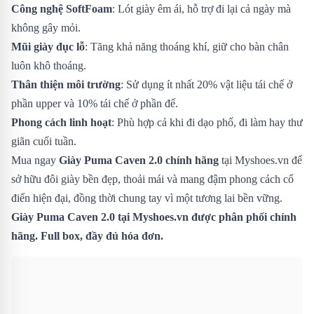
Công nghệ SoftFoam
: Lót giày êm ái, hỗ trợ đi lại cả ngày mà
không gây mỏi.
Mũi giày đục lỗ
: Tăng khả năng thoáng khí, giữ cho bàn chân
luôn khô thoáng.
Thân thiện môi trường
: Sử dụng ít nhất 20% vật liệu tái chế ở
phần upper và 10% tái chế ở phần đế.
Phong cách linh hoạt
: Phù hợp cả khi đi dạo phố, đi làm hay thư
giãn cuối tuần.
Mua ngay
Giày Puma Caven 2.0 chính hãng
tại Myshoes.vn để
sở hữu đôi giày bền đẹp, thoải mái và mang đậm phong cách cổ
điển hiện đại, đồng thời chung tay vì một tương lai bền vững.
Giày Puma Caven 2.0 tại Myshoes.vn được phân phối chính
hãng. Full box, đầy đủ hóa đơn.