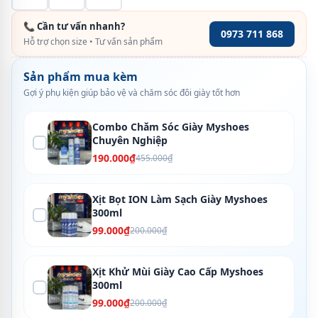
📞 Cần tư vấn nhanh?
0973 711 868
Hỗ trợ chọn size • Tư vấn sản phẩm
Sản phẩm mua kèm
Gợi ý phụ kiện giúp bảo vệ và chăm sóc đôi giày tốt hơn
Combo Chăm Sóc Giày Myshoes
Chuyên Nghiệp
190.000₫
455.000₫
Xịt Bọt ION Làm Sạch Giày Myshoes
300ml
99.000₫
200.000₫
Xịt Khử Mùi Giày Cao Cấp Myshoes
300ml
99.000₫
200.000₫