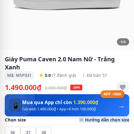
1/6
Giày Puma Caven 2.0 Nam Nữ - Trắng
Xanh
Mã: MSP331
5.0
(7 đánh giá)
Đã bán 57
1.490.000₫
2.000.000₫
-26%
APP -100K
Mua qua App chỉ còn
1.390.000₫
→
📱
Giá web 1.490.000₫ • App rẻ hơn 100.000₫
Chọn size
Hướng dẫn chọn size
36
37
38