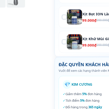
Xịt Bọt ION L
99.000₫
200.000
Xịt Khử Mùi G
99.000₫
200.000
ĐẶC QUYỀN KHÁCH H
Vuốt để xem các hạng thành viên
💎
KIM CƯƠNG
✓
Giảm thêm
5%
đơn hàng
✓
Tích điểm
5%
đơn hàng
✓
Đổi hàng trong
365 ngày