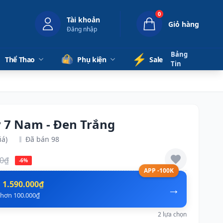
0
Tài khoản
Giỏ hàng
Đăng nhập
Bảng
⚡️
Thể Thao
Phụ kiện
Sale
Tin
y 7 Nam - Đen Trắng
iá)
Đã bán 98
00₫
-6%
APP -100K
n
1.590.000₫
→
ẻ hơn 100.000₫
2 lựa chọn