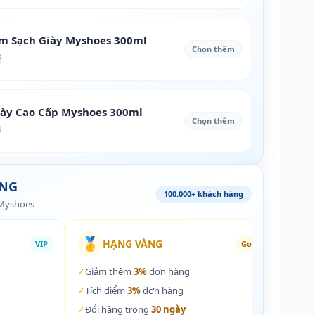
àm Sạch Giày Myshoes 300ml
Chọn thêm
₫
iày Cao Cấp Myshoes 300ml
Chọn thêm
₫
ÀNG
100.000+ khách hàng
 Myshoes
🥇
🏵️
HẠNG VÀNG
VIP
Gold
✓
Giảm thêm
3%
đơn hàng
✓
Giả
✓
Tích điểm
3%
đơn hàng
✓
Tích
✓
Đổi hàng trong
30 ngày
✓
Đổi 