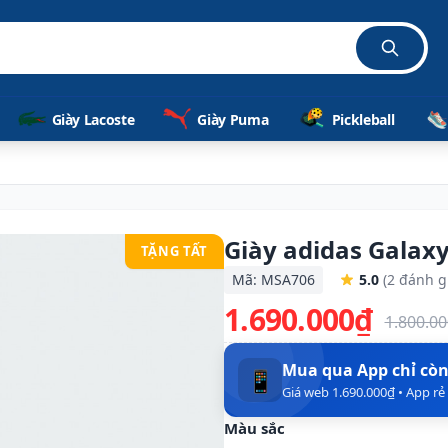
Giày Lacoste
Giày Puma
Pickleball
Giày adidas Galax
TẶNG TẤT
Mã: MSA706
5.0
(2 đánh g
1.690.000₫
1.800.0
Mua qua App chỉ cò
📱
Giá web 1.690.000₫ • App r
Màu sắc