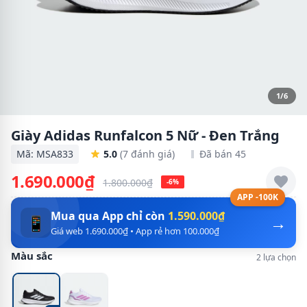
1/6
Giày Adidas Runfalcon 5 Nữ - Đen Trắng
Mã: MSA833
5.0
(7 đánh giá)
Đã bán 45
1.690.000₫
1.800.000₫
-6%
APP -100K
Mua qua App chỉ còn
1.590.000₫
→
📱
Giá web 1.690.000₫ • App rẻ hơn 100.000₫
Màu sắc
2 lựa chọn