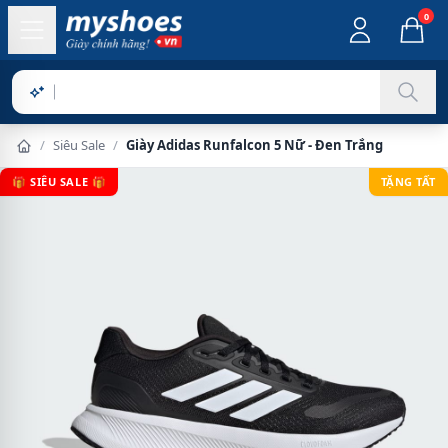
0
Sản phẩm chính
/
Siêu Sale
/
Giày Adidas Runfalcon 5 Nữ - Đen Trắng
🎁 SIÊU SALE 🎁
TẶNG TẤT