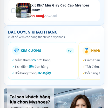
Xịt Khử Mùi Giày Cao Cấp Myshoes
300ml
99.000₫
200.000₫
ĐẶC QUYỀN KHÁCH HÀNG
Vuốt để xem các hạng thành viên Myshoes
💎
🥇
KIM CƯƠNG
HẠNG VÀ
VIP
✓
Giảm thêm
5%
đơn hàng
✓
Giảm thêm
3%
✓
Tích điểm
5%
đơn hàng
✓
Tích điểm
3%
đơ
✓
Đổi hàng trong
365 ngày
✓
Đổi hàng trong