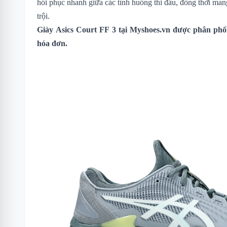
hồi phục nhanh giữa các tình huống thi đấu, đồng thời mang
trội.
Giày Asics Court FF 3
tại Myshoes.vn được phân phối
hóa đơn.