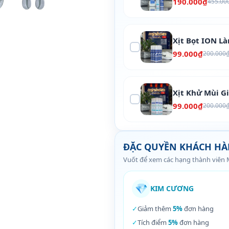
190.000₫
455.00
Xịt Bọt ION L
99.000₫
200.000
Xịt Khử Mùi G
99.000₫
200.000
ĐẶC QUYỀN KHÁCH H
Vuốt để xem các hạng thành viên
💎
KIM CƯƠNG
✓
Giảm thêm
5%
đơn hàng
✓
Tích điểm
5%
đơn hàng