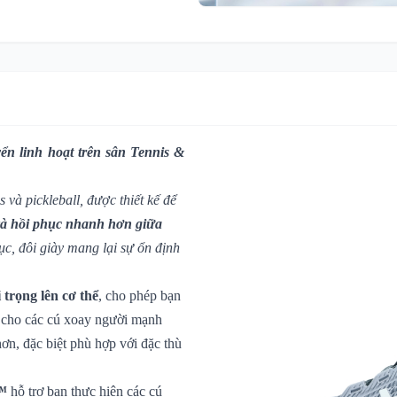
ển linh hoạt trên sân Tennis &
và pickleball, được thiết kế để
à hồi phục nhanh hơn giữa
ục, đôi giày mang lại sự ổn định
 trọng lên cơ thể
, cho phép bạn
n cho các cú xoay người mạnh
ơn, đặc biệt phù hợp với đặc thù
™
hỗ trợ bạn thực hiện các cú