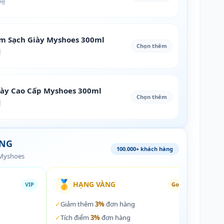
0₫
àm Sạch Giày Myshoes 300ml
Chọn thêm
₫
iày Cao Cấp Myshoes 300ml
Chọn thêm
₫
ÀNG
100.000+ khách hàng
 Myshoes
🥇
🏵️
HẠNG VÀNG
VIP
Gold
✓
Giảm thêm
3%
đơn hàng
✓
Giả
✓
Tích điểm
3%
đơn hàng
✓
Tích