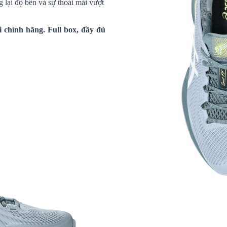
 lại độ bền và sự thoải mái vượt
 chính hãng. Full box, đầy đủ