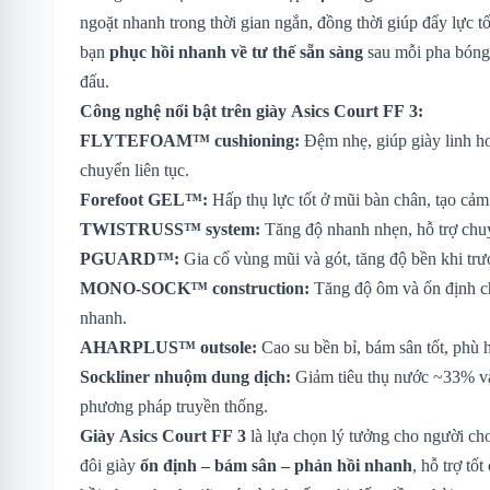
ngoặt nhanh trong thời gian ngắn, đồng thời giúp đẩy lực tố
bạn
phục hồi nhanh về tư thế sẵn sàng
sau mỗi pha bóng,
đấu.
Công nghệ nổi bật trên giày Asics Court FF 3:
FLYTEFOAM™ cushioning:
Đệm nhẹ, giúp giày linh ho
chuyển liên tục.
Forefoot GEL™:
Hấp thụ lực tốt ở mũi bàn chân, tạo cảm 
TWISTRUSS™ system:
Tăng độ nhanh nhẹn, hỗ trợ chuy
PGUARD™:
Gia cố vùng mũi và gót, tăng độ bền khi trư
MONO-SOCK™ construction:
Tăng độ ôm và ổn định c
nhanh.
AHARPLUS™ outsole:
Cao su bền bỉ, bám sân tốt, phù 
Sockliner nhuộm dung dịch:
Giảm tiêu thụ nước ~33% và
phương pháp truyền thống.
Giày Asics Court FF 3
là lựa chọn lý tưởng cho người ch
đôi giày
ổn định – bám sân – phản hồi nhanh
, hỗ trợ tố