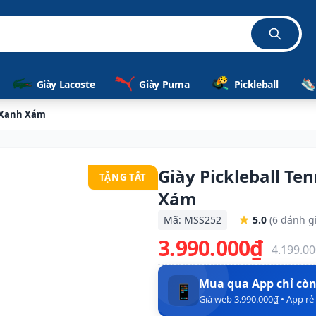
Giày Lacoste
Giày Puma
Pickleball
- Xanh Xám
Giày Pickleball Te
TẶNG TẤT
Xám
Mã: MSS252
5.0
(6 đánh g
3.990.000₫
4.199.0
Mua qua App chỉ cò
📱
Giá web 3.990.000₫ • App r