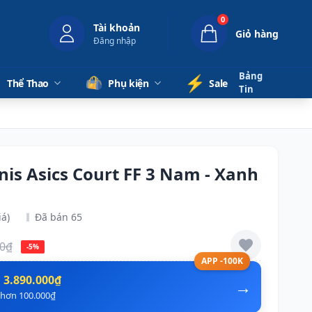
0
Tài khoản
Giỏ hàng
Đăng nhập
Bảng
⚡️
Thể Thao
Phụ kiện
Sale
Tin
nnis Asics Court FF 3 Nam - Xanh
iá)
Đã bán 65
00₫
-5%
APP -100K
n
3.890.000₫
→
ẻ hơn 100.000₫