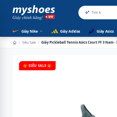
Sản phẩm c
Giày Nike
Giày Adidas
Giày Asics
/
Siêu Sale
/
Giày Pickleball Tennis Asics Court FF 3 Nam 
🎁 SIÊU SALE 🎁