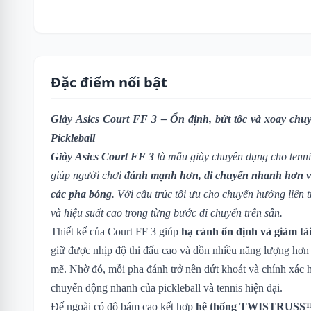
Đặc điểm nổi bật
Giày Asics Court FF 3 – Ổn định, bứt tốc và xoay chuy
Pickleball
Giày Asics Court FF 3
là mẫu giày chuyên dụng cho tennis 
giúp người chơi
đánh mạnh hơn, di chuyển nhanh hơn v
các pha bóng
. Với cấu trúc tối ưu cho chuyển hướng liên t
và hiệu suất cao trong từng bước di chuyển trên sân.
Thiết kế của Court FF 3 giúp
hạ cánh ổn định và giảm tải
giữ được nhịp độ thi đấu cao và dồn nhiều năng lượng hơ
mẽ. Nhờ đó, mỗi pha đánh trở nên dứt khoát và chính xác h
chuyển động nhanh của pickleball và tennis hiện đại.
Đế ngoài có độ bám cao kết hợp
hệ thống TWISTRUSS