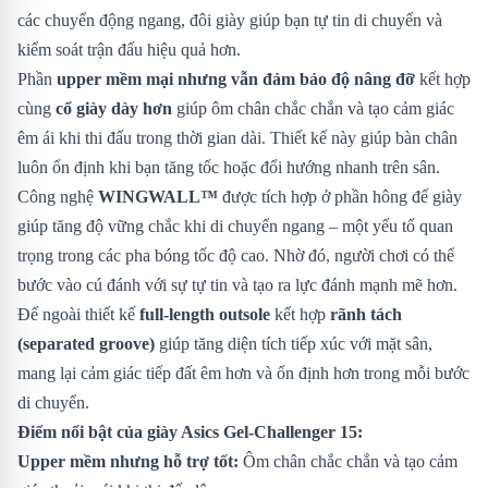
các chuyển động ngang, đôi giày giúp bạn tự tin di chuyển và
kiểm soát trận đấu hiệu quả hơn.
Phần
upper mềm mại nhưng vẫn đảm bảo độ nâng đỡ
kết hợp
cùng
cổ giày dày hơn
giúp ôm chân chắc chắn và tạo cảm giác
êm ái khi thi đấu trong thời gian dài. Thiết kế này giúp bàn chân
luôn ổn định khi bạn tăng tốc hoặc đổi hướng nhanh trên sân.
Công nghệ
WINGWALL™
được tích hợp ở phần hông đế giày
giúp tăng độ vững chắc khi di chuyển ngang – một yếu tố quan
trọng trong các pha bóng tốc độ cao. Nhờ đó, người chơi có thể
bước vào cú đánh với sự tự tin và tạo ra lực đánh mạnh mẽ hơn.
Đế ngoài thiết kế
full-length outsole
kết hợp
rãnh tách
(separated groove)
giúp tăng diện tích tiếp xúc với mặt sân,
mang lại cảm giác tiếp đất êm hơn và ổn định hơn trong mỗi bước
di chuyển.
Điểm nổi bật của giày Asics Gel-Challenger 15:
Upper mềm nhưng hỗ trợ tốt:
Ôm chân chắc chắn và tạo cảm