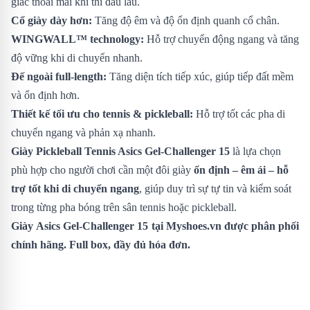
giác thoải mái khi thi đấu lâu.
Cổ giày dày hơn:
Tăng độ êm và độ ổn định quanh cổ chân.
WINGWALL™ technology:
Hỗ trợ chuyển động ngang và tăng
độ vững khi di chuyển nhanh.
Đế ngoài full-length:
Tăng diện tích tiếp xúc, giúp tiếp đất mềm
và ổn định hơn.
Thiết kế tối ưu cho tennis & pickleball:
Hỗ trợ tốt các pha di
chuyển ngang và phản xạ nhanh.
Giày Pickleball Tennis Asics Gel-Challenger 15
là lựa chọn
phù hợp cho người chơi cần một đôi giày
ổn định – êm ái – hỗ
trợ tốt khi di chuyển ngang
, giúp duy trì sự tự tin và kiểm soát
trong từng pha bóng trên sân tennis hoặc pickleball.
Giày
Asics Gel-Challenger 15
tại Myshoes.vn được phân phối
chính hãng. Full box, đầy đủ hóa đơn.