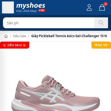
0
Sản phẩm chính hã
/
Siêu Sale
/
Giày Pickleball Tennis Asics Gel-Challenger 15 Nữ
🎁 SIÊU SALE 🎁
TẶNG TẤT