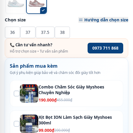
Chọn size
Hướng dẫn chọn size
36
37
37.5
38
📞 Cần tư vấn nhanh?
0973 711 868
Hỗ trợ chọn size • Tư vấn sản phẩm
Sản phẩm mua kèm
Gợi ý phụ kiện giúp bảo vệ và chăm sóc đôi giày tốt hơn
Combo Chăm Sóc Giày Myshoes
Chuyên Nghiệp
190.000₫
455.000₫
Xịt Bọt ION Làm Sạch Giày Myshoes
300ml
99.000₫
200.000₫