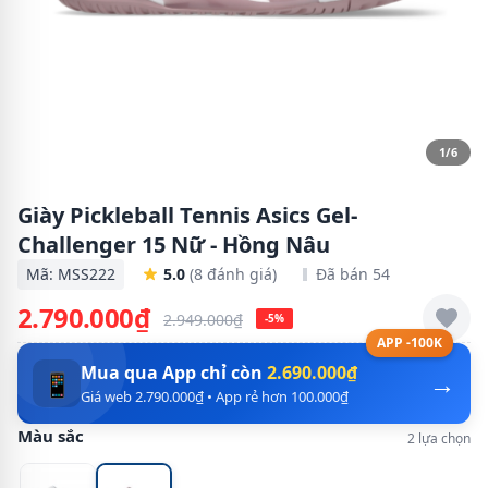
1/6
Giày Pickleball Tennis Asics Gel-
Challenger 15 Nữ - Hồng Nâu
Mã: MSS222
5.0
(8 đánh giá)
Đã bán 54
2.790.000₫
2.949.000₫
-5%
APP -100K
Mua qua App chỉ còn
2.690.000₫
→
📱
Giá web 2.790.000₫ • App rẻ hơn 100.000₫
Màu sắc
2 lựa chọn