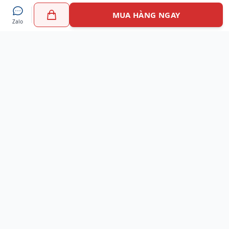
MUA HÀNG NGAY
Zalo
Myshoes là nền tảng mua sắm giày chính hãng hàng đầu
Việt Nam với hơn 100.000 khách hàng đã tin tưởng và lựa
chọn. Cùng với công nghệ hiện đại chúng tôi cam kết
mang đến trải nghiệm mua sắm tuyệt vời nhất.