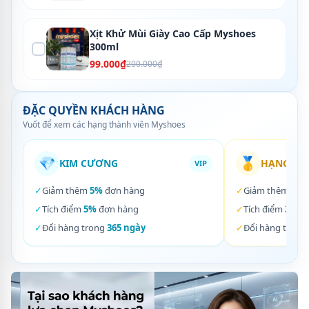
Xịt Khử Mùi Giày Cao Cấp Myshoes
300ml
99.000₫
200.000₫
ĐẶC QUYỀN KHÁCH HÀNG
Vuốt để xem các hạng thành viên Myshoes
💎
🥇
KIM CƯƠNG
HẠNG VÀ
VIP
✓
Giảm thêm
5%
đơn hàng
✓
Giảm thêm
3%
✓
Tích điểm
5%
đơn hàng
✓
Tích điểm
3%
đơ
✓
Đổi hàng trong
365 ngày
✓
Đổi hàng trong