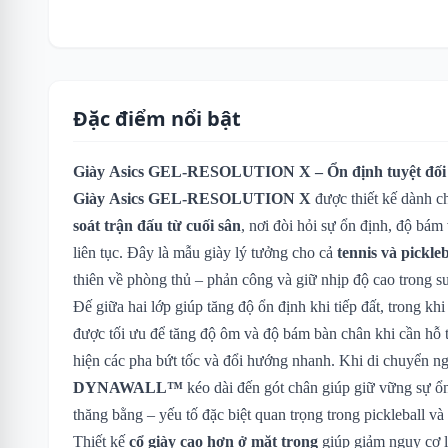
Đặc điểm nổi bật
Giày Asics GEL-RESOLUTION X – Ổn định tuyệt đối c
Giày Asics GEL-RESOLUTION X
được thiết kế dành c
soát trận đấu từ cuối sân
, nơi đòi hỏi sự ổn định, độ bá
liên tục. Đây là mẫu giày lý tưởng cho cả
tennis và pickleb
thiên về phòng thủ – phản công và giữ nhịp độ cao trong su
Đế giữa hai lớp giúp tăng độ ổn định khi tiếp đất, trong kh
được tối ưu để tăng độ ôm và độ bám bàn chân khi cần hỗ tr
hiện các pha bứt tốc và đổi hướng nhanh. Khi di chuyển n
DYNAWALL™
kéo dài đến gót chân giúp giữ vững sự ổn
thăng bằng – yếu tố đặc biệt quan trọng trong pickleball và 
Thiết kế
cổ giày cao hơn ở mặt trong
giúp giảm nguy cơ l