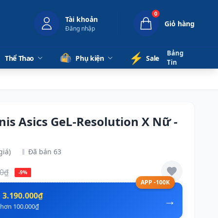
0
Tài khoản
Giỏ hàng
Đăng nhập
Bảng
⚡️
Thể Thao
Phụ kiện
Sale
Tin
nis Asics GeL-Resolution X Nữ -
giá)
Đã bán 63
00₫
-9%
APP -100K
n
3.190.000₫
→
ẻ hơn 100.000₫