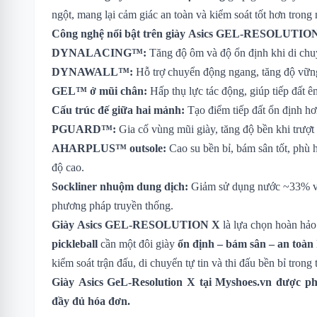
ngột, mang lại cảm giác an toàn và kiểm soát tốt hơn tron
Công nghệ nổi bật trên giày Asics GEL-RESOLUTIO
DYNALACING™:
Tăng độ ôm và độ ổn định khi di chu
DYNAWALL™:
Hỗ trợ chuyển động ngang, tăng độ vững
GEL™ ở mũi chân:
Hấp thụ lực tác động, giúp tiếp đất 
Cấu trúc đế giữa hai mảnh:
Tạo điểm tiếp đất ổn định hơn
PGUARD™:
Gia cố vùng mũi giày, tăng độ bền khi trượt
AHARPLUS™ outsole:
Cao su bền bỉ, bám sân tốt, phù 
độ cao.
Sockliner nhuộm dung dịch:
Giảm sử dụng nước ~33% và
phương pháp truyền thống.
Giày Asics GEL-RESOLUTION X
là lựa chọn hoàn hảo
pickleball
cần một đôi giày
ổn định – bám sân – an toàn
kiểm soát trận đấu, di chuyển tự tin và thi đấu bền bỉ trong 
Giày Asics GeL-Resolution X
tại Myshoes.vn được phâ
đầy đủ hóa đơn.