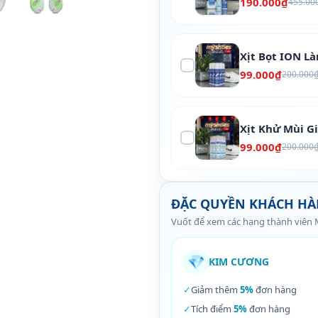
190.000₫
455.00
Xịt Bọt ION L
99.000₫
200.000
Xịt Khử Mùi G
99.000₫
200.000
ĐẶC QUYỀN KHÁCH H
Vuốt để xem các hạng thành viên
💎
KIM CƯƠNG
✓
Giảm thêm
5%
đơn hàng
✓
Tích điểm
5%
đơn hàng