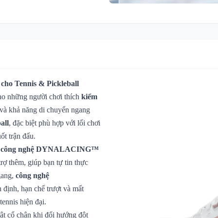
ho Tennis & Pickleball
ho những người chơi thích
kiểm
m và khả năng di chuyển ngang
all
, đặc biệt phù hợp với lối chơi
ốt trận đấu.
i
công nghệ DYNALACING™
ợ thêm, giúp bạn tự tin thực
gang,
công nghệ
 định, hạn chế trượt và mất
tennis hiện đại.
ật cổ chân khi đổi hướng đột