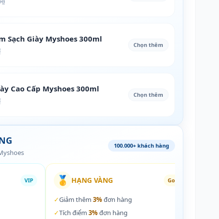
0₫
àm Sạch Giày Myshoes 300ml
Chọn thêm
₫
iày Cao Cấp Myshoes 300ml
Chọn thêm
₫
ÀNG
100.000+ khách hàng
 Myshoes
🥇
🏵️
HẠNG VÀNG
VIP
Gold
✓
Giảm thêm
3%
đơn hàng
✓
Giả
✓
Tích điểm
3%
đơn hàng
✓
Tích