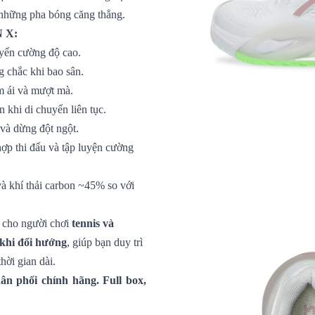
g những pha bóng căng thẳng.
N X:
yển cường độ cao.
 chắc khi bao sân.
êm ái và mượt mà.
 khi di chuyển liên tục.
 và dừng đột ngột.
hợp thi đấu và tập luyện cường
 khí thải carbon ~45% so với
 cho người chơi
tennis và
 khi đổi hướng
, giúp bạn duy trì
thời gian dài.
n phối chính hãng. Full box,