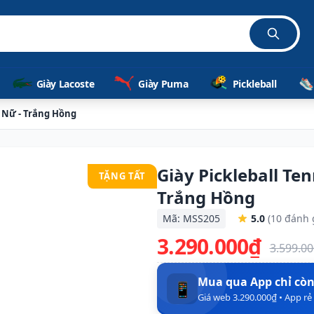
Giày Lacoste
Giày Puma
Pickleball
X Nữ - Trắng Hồng
Giày Pickleball Ten
TẶNG TẤT
Trắng Hồng
Mã: MSS205
5.0
(10 đánh 
3.290.000₫
3.599.0
Mua qua App chỉ cò
📱
Giá web 3.290.000₫ • App r