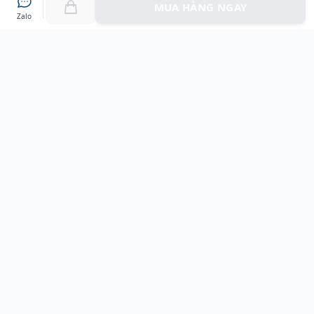
MUA HÀNG NGAY
Zalo
Myshoes là nền tảng mua sắm giày chính hãng hàng đầu
Việt Nam với hơn 100.000 khách hàng đã tin tưởng và lựa
chọn. Cùng với công nghệ hiện đại chúng tôi cam kết
mang đến trải nghiệm mua sắm tuyệt vời nhất.