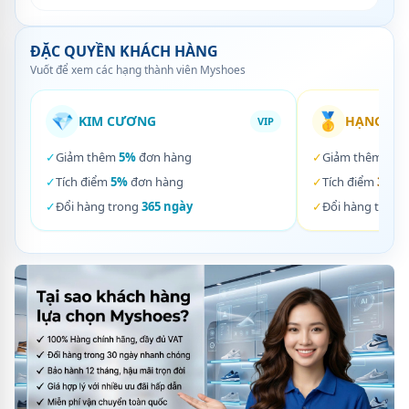
ĐẶC QUYỀN KHÁCH HÀNG
Vuốt để xem các hạng thành viên Myshoes
💎
🥇
KIM CƯƠNG
HẠNG VÀ
VIP
✓
Giảm thêm
5%
đơn hàng
✓
Giảm thêm
3%
✓
Tích điểm
5%
đơn hàng
✓
Tích điểm
3%
đơ
✓
Đổi hàng trong
365 ngày
✓
Đổi hàng trong