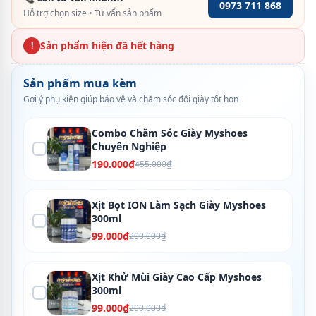
0973 711 868
Hỗ trợ chọn size • Tư vấn sản phẩm
Sản phẩm hiện đã hết hàng
!
Sản phẩm mua kèm
Gợi ý phụ kiện giúp bảo vệ và chăm sóc đôi giày tốt hơn
Combo Chăm Sóc Giày Myshoes
Chuyên Nghiệp
190.000₫
455.000₫
Xịt Bọt ION Làm Sạch Giày Myshoes
300ml
99.000₫
200.000₫
Xịt Khử Mùi Giày Cao Cấp Myshoes
300ml
99.000₫
200.000₫