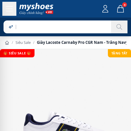
0
Sản phẩm c
/
Siêu Sale
/
Giày Lacoste Carnaby Pro CGR Nam - Trắng Navy
🎁 SIÊU SALE 🎁
TẶNG TẤT