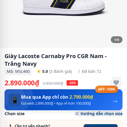
1/6
Giày Lacoste Carnaby Pro CGR Nam -
Trắng Navy
Mã: MSL460
5.0
(3 đánh giá)
Đã bán 72
2.890.000₫
3.850.000₫
-25%
APP -100K
Mua qua App chỉ còn
2.790.000₫
→
📱
Giá web 2.890.000₫ • App rẻ hơn 100.000₫
Chọn size
Hướng dẫn chọn size
📞 Cần tư vấn nhanh?