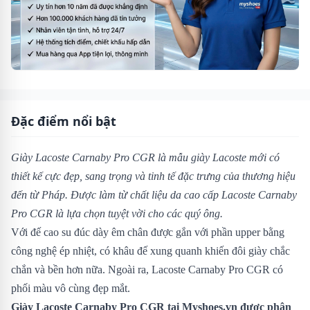
Đặc điểm nổi bật
Giày Lacoste Carnaby Pro
CGR là mẫu giày Lacoste mới có
thiết kế cực đẹp, sang trọng và tinh tế đặc trưng của thương hiệu
đến từ Pháp. Được làm từ chất liệu da cao cấp
Lacoste Carnaby
Pro CGR
là lựa chọn tuyệt vời cho các quý ông.
Với đế cao su đúc dày êm chân được gắn với phần upper bằng
công nghệ ép nhiệt, có khâu đế xung quanh khiến đôi giày chắc
chắn và bền hơn nữa. Ngoài ra, Lacoste Carnaby Pro CGR có
phối màu vô cùng đẹp mắt.
Giày Lacoste Carnaby Pro CGR
tại Myshoes.vn được phân