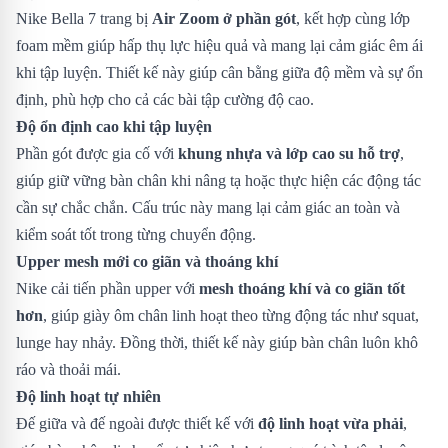
Nike Bella 7 trang bị
Air Zoom ở phần gót
, kết hợp cùng lớp
foam mềm giúp hấp thụ lực hiệu quả và mang lại cảm giác êm ái
khi tập luyện. Thiết kế này giúp cân bằng giữa độ mềm và sự ổn
định, phù hợp cho cả các bài tập cường độ cao.
Độ ổn định cao khi tập luyện
Phần gót được gia cố với
khung nhựa và lớp cao su hỗ trợ
,
giúp giữ vững bàn chân khi nâng tạ hoặc thực hiện các động tác
cần sự chắc chắn. Cấu trúc này mang lại cảm giác an toàn và
kiểm soát tốt trong từng chuyển động.
Upper mesh mới co giãn và thoáng khí
Nike cải tiến phần upper với
mesh thoáng khí và co giãn tốt
hơn
, giúp giày ôm chân linh hoạt theo từng động tác như squat,
lunge hay nhảy. Đồng thời, thiết kế này giúp bàn chân luôn khô
ráo và thoải mái.
Độ linh hoạt tự nhiên
Đế giữa và đế ngoài được thiết kế với
độ linh hoạt vừa phải
,