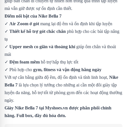
giúp bàn chân di chuyển tự nhiên hơn trong quá trình tập luyện
mà vẫn giữ được sự ổn định cần thiết.
Điểm nổi bật của Nike Bella 7
✓
Air Zoom ở gót
mang lại độ êm và ổn định khi tập luyện
✓
Thiết kế hỗ trợ gót chắc chắn
phù hợp cho các bài tập nâng
tạ
✓
Upper mesh co giãn và thoáng khí
giúp ôm chân và thoải
mái
✓
Đệm foam mềm
hỗ trợ hấp thụ lực tốt
✓ Phù hợp cho
gym, fitness và vận động hằng ngày
Với sự cân bằng giữa độ êm, độ ổn định và tính linh hoạt,
Nike
Bella 7
là lựa chọn lý tưởng cho những ai cần một đôi giày tập
luyện đa năng, hỗ trợ tốt từ phòng gym đến các hoạt động thường
ngày.
Giày Nike Bella 7
tại Myshoes.vn được phân phối chính
hãng. Full box, đầy đủ hóa đơn.