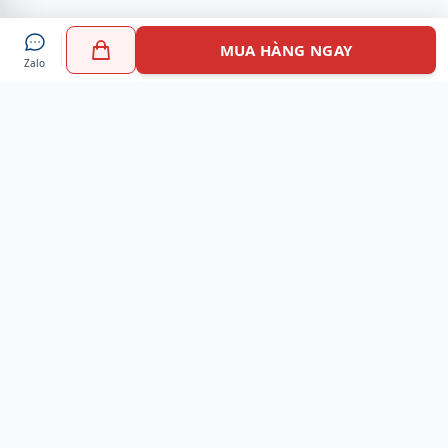
MUA HÀNG NGAY
Zalo
Myshoes là nền tảng mua sắm giày chính hãng hàng đầu
Việt Nam với hơn 100.000 khách hàng đã tin tưởng và lựa
chọn. Cùng với công nghệ hiện đại chúng tôi cam kết