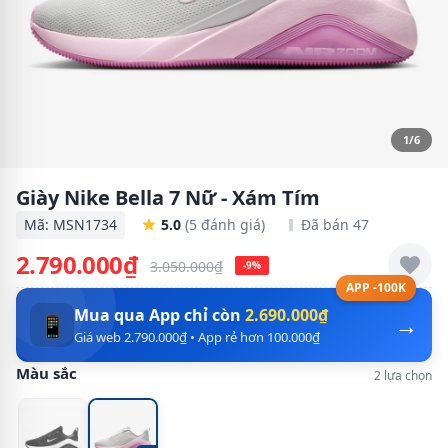
1/6
Giày Nike Bella 7 Nữ - Xám Tím
Mã: MSN1734
5.0
(5 đánh giá)
Đã bán 47
2.790.000₫
3.050.000₫
-9%
APP -100K
Mua qua App chỉ còn
2.690.000₫
→
📱
Giá web 2.790.000₫ • App rẻ hơn 100.000₫
Màu sắc
2 lựa chọn