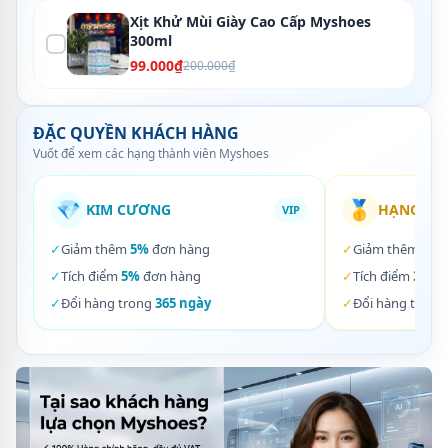
Xịt Khử Mùi Giày Cao Cấp Myshoes
300ml
99.000₫
200.000₫
ĐẶC QUYỀN KHÁCH HÀNG
Vuốt để xem các hạng thành viên Myshoes
💎
🥇
KIM CƯƠNG
HẠNG VÀ
VIP
✓
Giảm thêm
5%
đơn hàng
✓
Giảm thêm
3%
✓
Tích điểm
5%
đơn hàng
✓
Tích điểm
3%
đơ
✓
Đổi hàng trong
365 ngày
✓
Đổi hàng trong