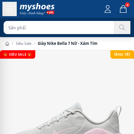
0
Sản phẩm chính hãn
/
Siêu Sale
/
Giày Nike Bella 7 Nữ - Xám Tím
🎁 SIÊU SALE 🎁
TẶNG TẤT