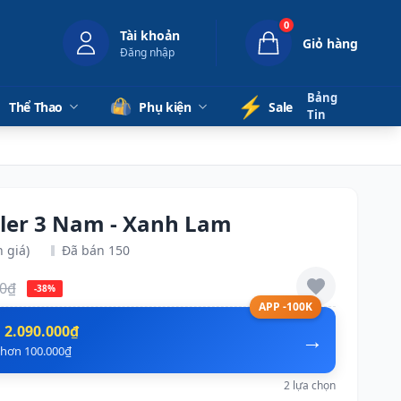
0
Tài khoản
Giỏ hàng
Đăng nhập
Bảng
⚡️
Thể Thao
Phụ kiện
Sale
Tin
iler 3 Nam - Xanh Lam
 giá)
Đã bán 150
00₫
-38%
APP -100K
n
2.090.000₫
→
ẻ hơn 100.000₫
2 lựa chọn