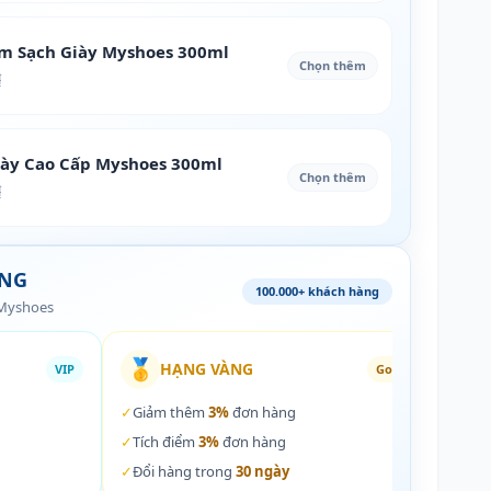
àm Sạch Giày Myshoes 300ml
Chọn thêm
₫
iày Cao Cấp Myshoes 300ml
Chọn thêm
₫
ÀNG
100.000+ khách hàng
 Myshoes
🥇
🏵️
HẠNG VÀNG
VIP
Gold
✓
Giảm thêm
3%
đơn hàng
✓
Giả
✓
Tích điểm
3%
đơn hàng
✓
Tích
✓
Đổi hàng trong
30 ngày
✓
Đổi 