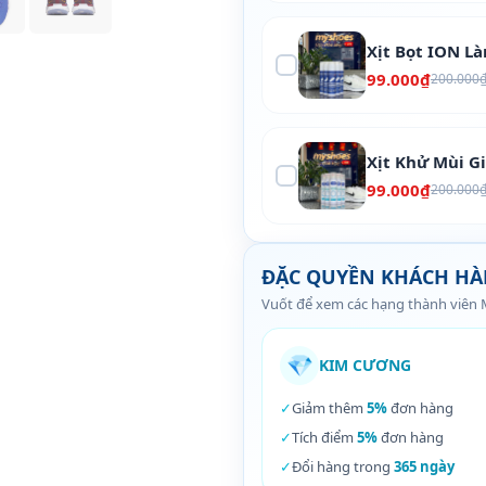
Xịt Bọt ION L
99.000₫
200.000
Xịt Khử Mùi G
99.000₫
200.000
ĐẶC QUYỀN KHÁCH H
Vuốt để xem các hạng thành viên
💎
KIM CƯƠNG
✓
Giảm thêm
5%
đơn hàng
✓
Tích điểm
5%
đơn hàng
✓
Đổi hàng trong
365 ngày