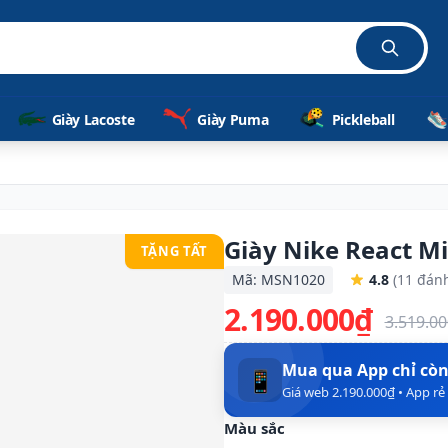
Giày Lacoste
Giày Puma
Pickleball
Giày Nike React M
TẶNG TẤT
Mã: MSN1020
4.8
(11 đánh
2.190.000₫
3.519.0
Mua qua App chỉ cò
📱
Giá web 2.190.000₫ • App r
Màu sắc