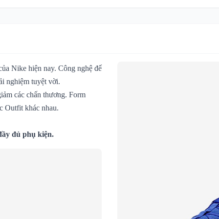
t của Nike hiện nay. Công nghệ đế
ải nghiệm tuyệt vời.
 giảm các chấn thương. Form
ác Outfit khác nhau.
đầy đủ phụ kiện.