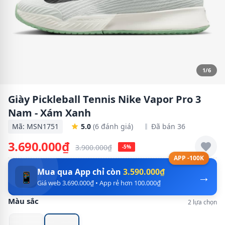
1/6
Giày Pickleball Tennis Nike Vapor Pro 3
Nam - Xám Xanh
Mã: MSN1751
5.0
(6 đánh giá)
Đã bán 36
3.690.000₫
3.900.000₫
-5%
APP -100K
Mua qua App chỉ còn
3.590.000₫
→
📱
Giá web 3.690.000₫ • App rẻ hơn 100.000₫
Màu sắc
2 lựa chọn