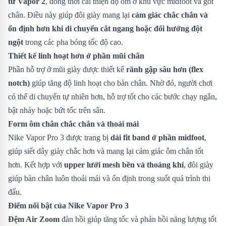
từ Vapor 2
, đồng thời cải thiện độ ôm ở khu vực midfoot và gót
chân. Điều này giúp đôi giày mang lại
cảm giác chắc chắn và
ổn định hơn khi di chuyển cắt ngang hoặc đổi hướng đột
ngột
trong các pha bóng tốc độ cao.
Thiết kế linh hoạt hơn ở phần mũi chân
Phần hỗ trợ ở mũi giày được thiết kế
rãnh gập sâu hơn (flex
notch)
giúp tăng độ linh hoạt cho bàn chân. Nhờ đó, người chơi
có thể di chuyển tự nhiên hơn, hỗ trợ tốt cho các bước chạy ngắn,
bật nhảy hoặc bứt tốc trên sân.
Form ôm chân chắc chắn và thoải mái
Nike Vapor Pro 3 được trang bị
dải fit band ở phần midfoot
,
giúp siết dây giày chắc hơn và mang lại cảm giác ôm chân tốt
hơn. Kết hợp với
upper lưới mesh bền và thoáng khí
, đôi giày
giúp bàn chân luôn thoải mái và ổn định trong suốt quá trình thi
đấu.
Điểm nổi bật của Nike Vapor Pro 3
Đệm Air Zoom
đàn hồi giúp tăng tốc và phản hồi năng lượng tốt