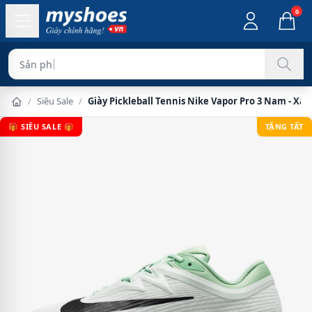
0
Sản phẩm chính hã
/
Siêu Sale
/
Giày Pickleball Tennis Nike Vapor Pro 3 Nam - X
🎁 SIÊU SALE 🎁
TẶNG TẤT