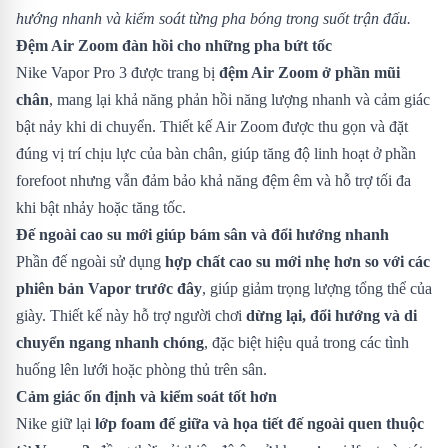
hướng nhanh và kiểm soát từng pha bóng trong suốt trận đấu.
Đệm Air Zoom đàn hồi cho những pha bứt tốc
Nike Vapor Pro 3 được trang bị
đệm Air Zoom ở phần mũi
chân
, mang lại khả năng phản hồi năng lượng nhanh và cảm giác
bật nảy khi di chuyển. Thiết kế Air Zoom được thu gọn và đặt
đúng vị trí chịu lực của bàn chân, giúp tăng độ linh hoạt ở phần
forefoot nhưng vẫn đảm bảo khả năng đệm êm và hỗ trợ tối đa
khi bật nhảy hoặc tăng tốc.
Đế ngoài cao su mới giúp bám sân và đổi hướng nhanh
Phần đế ngoài sử dụng
hợp chất cao su mới nhẹ hơn so với các
phiên bản Vapor trước đây
, giúp giảm trọng lượng tổng thể của
giày. Thiết kế này hỗ trợ người chơi
dừng lại, đổi hướng và di
chuyển ngang nhanh chóng
, đặc biệt hiệu quả trong các tình
huống lên lưới hoặc phòng thủ trên sân.
Cảm giác ổn định và kiểm soát tốt hơn
Nike giữ lại
lớp foam đế giữa và họa tiết đế ngoài quen thuộc