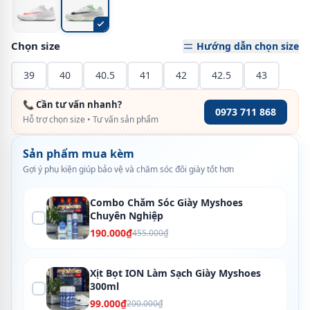
Chọn size
Hướng dẫn chọn size
39
40
40.5
41
42
42.5
43
📞 Cần tư vấn nhanh?
0973 711 868
Hỗ trợ chọn size • Tư vấn sản phẩm
Sản phẩm mua kèm
Gợi ý phụ kiện giúp bảo vệ và chăm sóc đôi giày tốt hơn
Combo Chăm Sóc Giày Myshoes
Chuyên Nghiệp
190.000₫
455.000₫
Xịt Bọt ION Làm Sạch Giày Myshoes
300ml
99.000₫
200.000₫