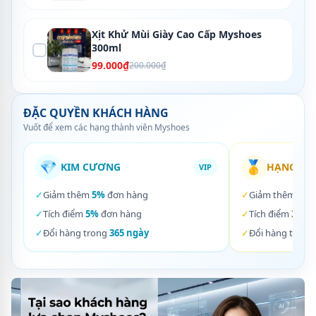
Xịt Khử Mùi Giày Cao Cấp Myshoes
300ml
99.000₫
200.000₫
ĐẶC QUYỀN KHÁCH HÀNG
Vuốt để xem các hạng thành viên Myshoes
💎
🥇
KIM CƯƠNG
HẠNG VÀ
VIP
✓
Giảm thêm
5%
đơn hàng
✓
Giảm thêm
3%
✓
Tích điểm
5%
đơn hàng
✓
Tích điểm
3%
đơ
✓
Đổi hàng trong
365 ngày
✓
Đổi hàng trong