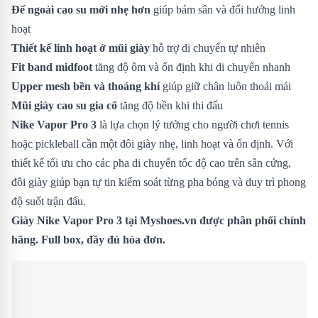
Đế ngoài cao su mới nhẹ hơn
giúp bám sân và đổi hướng linh
hoạt
Thiết kế linh hoạt ở mũi giày
hỗ trợ di chuyển tự nhiên
Fit band midfoot
tăng độ ôm và ổn định khi di chuyển nhanh
Upper mesh bền và thoáng khí
giúp giữ chân luôn thoải mái
Mũi giày cao su gia cố
tăng độ bền khi thi đấu
Nike Vapor Pro 3
là lựa chọn lý tưởng cho người chơi tennis
hoặc pickleball cần một đôi giày nhẹ, linh hoạt và ổn định. Với
thiết kế tối ưu cho các pha di chuyển tốc độ cao trên sân cứng,
đôi giày giúp bạn tự tin kiểm soát từng pha bóng và duy trì phong
độ suốt trận đấu.
Giày
Nike Vapor Pro 3
tại Myshoes.vn được phân phối chính
hãng. Full box, đầy đủ hóa đơn.