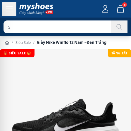
0
Sản phẩm chí
/
Siêu Sale
/
Giày Nike Winflo 12 Nam - Đen Trắng
🎁 SIÊU SALE 🎁
TẶNG TẤT