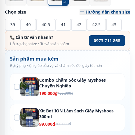
Chọn size
Hướng dẫn chọn size
39
40
40.5
41
42
42.5
43
📞 Cần tư vấn nhanh?
0973 711 868
Hỗ trợ chọn size • Tư vấn sản phẩm
Sản phẩm mua kèm
Gợi ý phụ kiện giúp bảo vệ và chăm sóc đôi giày tốt hơn
Combo Chăm Sóc Giày Myshoes
Chuyên Nghiệp
190.000₫
455.000₫
Xịt Bọt ION Làm Sạch Giày Myshoes
300ml
99.000₫
200.000₫