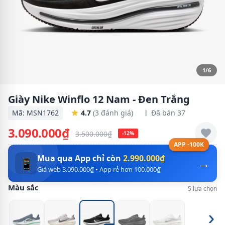
1/6
Giày Nike Winflo 12 Nam - Đen Trắng
Mã: MSN1762
4.7
(3 đánh giá)
Đã bán 37
3.090.000₫
3.500.000₫
-12%
APP -100K
Mua qua App chỉ còn
2.990.000₫
→
📱
Giá web 3.090.000₫ • App rẻ hơn 100.000₫
Màu sắc
5 lựa chọn
›