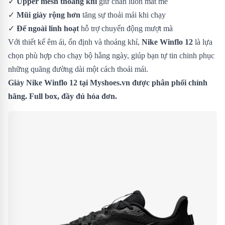
✓
Upper mesh thoáng khí
giữ chân luôn mát mẻ
✓
Mũi giày rộng hơn
tăng sự thoải mái khi chạy
✓
Đế ngoài linh hoạt
hỗ trợ chuyển động mượt mà
Với thiết kế êm ái, ổn định và thoáng khí,
Nike Winflo 12
là lựa
chọn phù hợp cho chạy bộ hằng ngày, giúp bạn tự tin chinh phục
những quãng đường dài một cách thoải mái.
Giày Nike Winflo 12 tại Myshoes.vn được phân phối chính
hãng. Full box, đầy đủ hóa đơn.