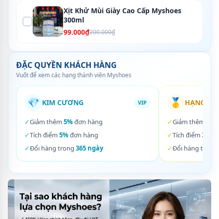
Xịt Khử Mùi Giày Cao Cấp Myshoes
300ml
99.000₫
200.000₫
ĐẶC QUYỀN KHÁCH HÀNG
Vuốt để xem các hạng thành viên Myshoes
💎
🥇
KIM CƯƠNG
HẠNG VÀ
VIP
✓
Giảm thêm
5%
đơn hàng
✓
Giảm thêm
3%
✓
Tích điểm
5%
đơn hàng
✓
Tích điểm
3%
đơ
✓
Đổi hàng trong
365 ngày
✓
Đổi hàng trong