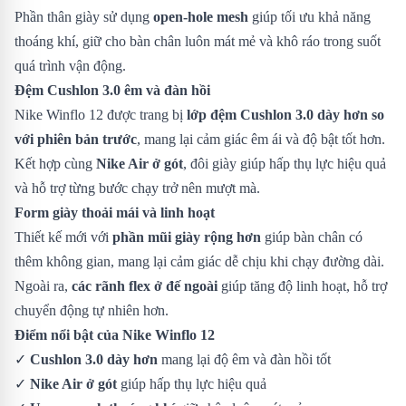
Phần thân giày sử dụng
open-hole mesh
giúp tối ưu khả năng
thoáng khí, giữ cho bàn chân luôn mát mẻ và khô ráo trong suốt
quá trình vận động.
Đệm Cushlon 3.0 êm và đàn hồi
Nike Winflo 12 được trang bị
lớp đệm Cushlon 3.0 dày hơn so
với phiên bản trước
, mang lại cảm giác êm ái và độ bật tốt hơn.
Kết hợp cùng
Nike Air ở gót
, đôi giày giúp hấp thụ lực hiệu quả
và hỗ trợ từng bước chạy trở nên mượt mà.
Form giày thoải mái và linh hoạt
Thiết kế mới với
phần mũi giày rộng hơn
giúp bàn chân có
thêm không gian, mang lại cảm giác dễ chịu khi chạy đường dài.
Ngoài ra,
các rãnh flex ở đế ngoài
giúp tăng độ linh hoạt, hỗ trợ
chuyển động tự nhiên hơn.
Điểm nổi bật của Nike Winflo 12
✓
Cushlon 3.0 dày hơn
mang lại độ êm và đàn hồi tốt
✓
Nike Air ở gót
giúp hấp thụ lực hiệu quả