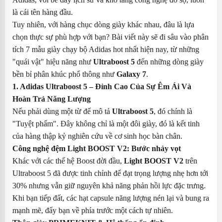
là cái tên hàng đầu.
Tuy nhiên, với hàng chục dòng giày khác nhau, đâu là lựa
chọn thực sự phù hợp với bạn? Bài viết này sẽ đi sâu vào phân
tích 7 mẫu giày chạy bộ Adidas hot nhất hiện nay, từ những
"quái vật" hiệu năng như
Ultraboost 5
đến những dòng giày
bền bỉ phân khúc phổ thông như
Galaxy 7
.
1. Adidas Ultraboost 5 – Đỉnh Cao Của Sự Êm Ái Và
Hoàn Trả Năng Lượng
Nếu phải dùng một từ để mô tả
Ultraboost 5
, đó chính là
"Tuyệt phẩm". Đây không chỉ là một đôi giày, đó là kết tinh
của hàng thập kỷ nghiên cứu về cơ sinh học bàn chân.
Công nghệ đệm Light BOOST V2: Bước nhảy vọt
Khác với các thế hệ Boost đời đầu,
Light BOOST V2
trên
Ultraboost 5 đã được tinh chỉnh để đạt trọng lượng nhẹ hơn tới
30% nhưng vẫn giữ nguyên khả năng phản hồi lực đặc trưng.
Khi bạn tiếp đất, các hạt capsule năng lượng nén lại và bung ra
mạnh mẽ, đẩy bạn về phía trước một cách tự nhiên.