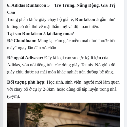
6. Adidas Runfalcon 5 – Trẻ Trung, Năng Động, Giá Trị
Cao
Trong phân khúc giày chạy bộ giá rẻ,
Runfalcon 5
gần như
không có đối thủ về mặt thẩm mỹ và độ hoàn thiện.
Tại sao Runfalcon 5 lại đáng mua?
Đế Cloudfoam:
Mang lại cảm giác mềm mại như "bước trên
mây" ngay lần đầu xỏ chân.
Đế ngoài Adiwear:
Đây là loại cao su cực kỳ lì lợm của
Adidas, vốn nổi tiếng trên các dòng giày Tennis. Nó giúp đôi
giày chịu được sự mài mòn khắc nghiệt trên đường bê tông.
Đối tượng phù hợp:
Học sinh, sinh viên, người mới làm quen
với chạy bộ ở cự ly 2-3km, hoặc dùng để tập luyện trong nhà
(Gym).