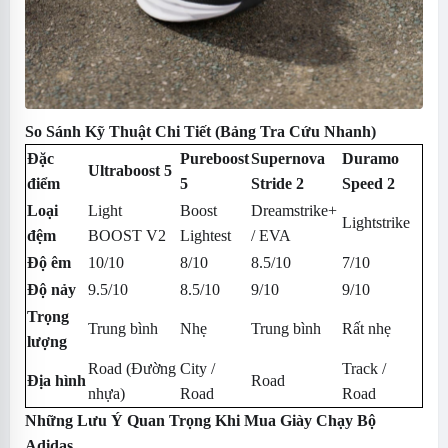
So Sánh Kỹ Thuật Chi Tiết (Bảng Tra Cứu Nhanh)
Đặc
Pureboost
Supernova
Duramo
Ultraboost 5
điểm
5
Stride 2
Speed 2
Loại
Light
Boost
Dreamstrike+
Lightstrike
đệm
BOOST V2
Lightest
/ EVA
Độ êm
10/10
8/10
8.5/10
7/10
Độ nảy
9.5/10
8.5/10
9/10
9/10
Trọng
Trung bình
Nhẹ
Trung bình
Rất nhẹ
lượng
Road (Đường
City /
Track /
Địa hình
Road
nhựa)
Road
Road
Những Lưu Ý Quan Trọng Khi Mua Giày Chạy Bộ
Adidas