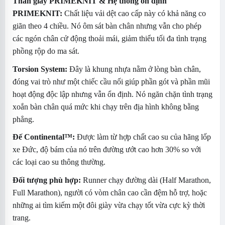
Thân giày PRIMEKNIT & Hệ thống ổn định
PRIMEKNIT:
Chất liệu vải dệt cao cấp này có khả năng co
giãn theo 4 chiều. Nó ôm sát bàn chân nhưng vẫn cho phép
các ngón chân cử động thoải mái, giảm thiểu tối đa tình trạng
phồng rộp do ma sát.
Torsion System:
Đây là khung nhựa nằm ở lòng bàn chân,
đóng vai trò như một chiếc cầu nối giúp phần gót và phần mũi
hoạt động độc lập nhưng vẫn ổn định. Nó ngăn chặn tình trạng
xoắn bàn chân quá mức khi chạy trên địa hình không bằng
phẳng.
Đế Continental™:
Được làm từ hợp chất cao su của hãng lốp
xe Đức, độ bám của nó trên đường ướt cao hơn 30% so với
các loại cao su thông thường.
Đối tượng phù hợp:
Runner chạy đường dài (Half Marathon,
Full Marathon), người có vòm chân cao cần đệm hỗ trợ, hoặc
những ai tìm kiếm một đôi giày vừa chạy tốt vừa cực kỳ thời
trang.