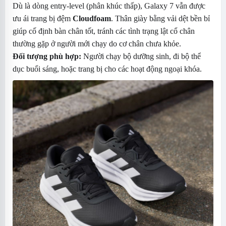
Dù là dòng entry-level (phân khúc thấp), Galaxy 7 vẫn được
ưu ái trang bị đệm
Cloudfoam
. Thân giày bằng vải dệt bền bỉ
giúp cố định bàn chân tốt, tránh các tình trạng lật cổ chân
thường gặp ở người mới chạy do cơ chân chưa khỏe.
Đối tượng phù hợp:
Người chạy bộ dưỡng sinh, đi bộ thể
dục buổi sáng, hoặc trang bị cho các hoạt động ngoại khóa.