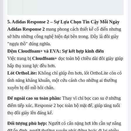
5. Adidas Response 2 – Sự Lựa Chọn Tin Cậy Mỗi Ngày
Adidas Response 2
mang phong cách thiết kế cổ điển nhưng
sở hữu những công nghệ hiện đại bên trong. Đây là đôi giày
"ngựa thồ" đúng nghĩa.
Đệm Cloudfoam+ và EVA: Sự kết hợp kinh điển
Việc trang bị
Cloudfoam+
dọc toàn bộ chiều dài đôi giày giúp
hấp thụ xung lực đều hơn.
Lót OrthoLite:
Không chỉ giúp êm hơn, lót OrthoLite còn có
tính năng kháng khuẩn, một cứu cánh cho những ai thường
xuyên bị đổ mồ hôi chân.
Đế ngoài cao su toàn phần:
Thay vì chỉ bọc cao su ở những
điểm tiếp xúc, Response 2 bọc toàn bộ mặt đế, giúp tăng tuổi
thọ đôi giày lên đáng kể.
Đối tượng phù hợp:
Người có cân nặng hơi lớn cần sự nâng
đỡ ổn định, người thường xuyên phải đứng hoặc đi lại nhiều