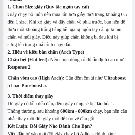
1. Chọn Size giày (Quy tắc ngón tay cái)
Giày chạy bộ luôn nên mua lớn hơn giày thời trang khoảng 0.5
đến 1 size. Khi xỏ giày và đẩy chân về phía trước, bạn nên để
thừa một khoảng trống bằng bề ngang ngón tay cái giữa mũi
chân và mũi giày. Điều này giúp chân không bị đau khi bị
sưng lên trong quá trình chạy dài.
2. Hiểu về kiểu bàn chân (Arch Type)
Chân bẹt (Flat feet):
Nên chọn dòng có độ ổn định cao như
Response 2
.
Chân vòm cao (High Arch):
Cần đệm êm ái như
Ultraboost
5
hoặc
Pureboost 5
.
3. Thời điểm thay giày
Dù giày có bền đến đâu, đệm giày cũng sẽ bị "lão hóa".
Thông thường, sau khoảng
600km - 800km
chạy, bạn nên cân
nhắc thay một đôi giày mới để bảo vệ đầu gối.
Kết Luận: Đôi Giày Nào Dành Cho Bạn?
Việc đầu tư vào một đôi giày chạy bộ Adidas chính hãng