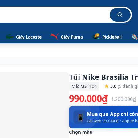
ã
Giày Lacoste
Giày Puma
Pickleball
Túi Nike Brasilia T
Mã: MST104
5.0
(5 đánh g
990.000₫
1.200.000₫
Mua qua App chỉ cò
📱
Giá web 990.000₫ • App rẻ 
Chọn màu