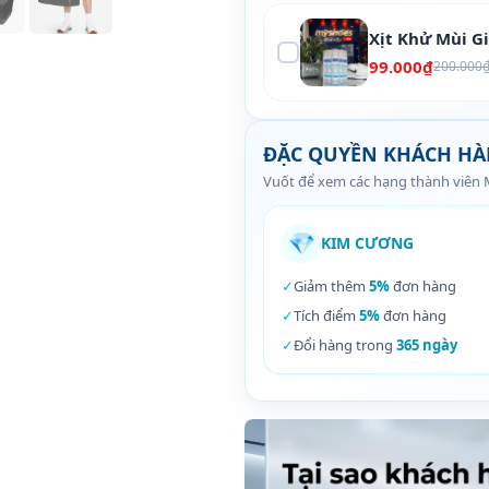
Xịt Khử Mùi G
99.000₫
200.000
ĐẶC QUYỀN KHÁCH H
Vuốt để xem các hạng thành viên
💎
KIM CƯƠNG
✓
Giảm thêm
5%
đơn hàng
✓
Tích điểm
5%
đơn hàng
✓
Đổi hàng trong
365 ngày