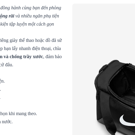
ể đồng hành cùng bạn đến phòng
ộng rãi
và nhiều ngăn phụ tiện
 kiện tập luyện một cách gọn
riêng giày thể thao hoặc đồ đã sử
 bạn lấy nhanh điện thoại, chìa
m và chống trầy xước
, đảm bảo
cứ đâu.
ện.
.
.
chọn khi mang theo.
m nước.