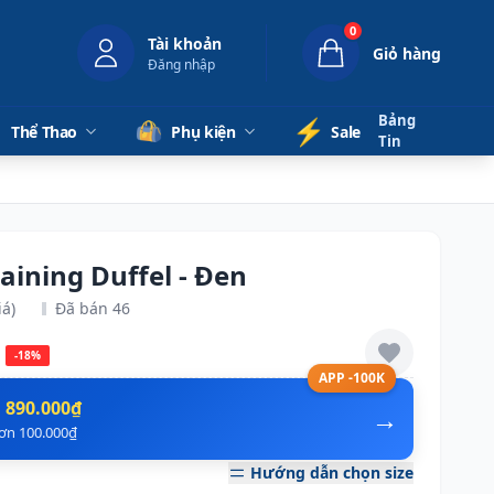
0
Tài khoản
Giỏ hàng
Đăng nhập
Bảng
⚡️
Thể Thao
Phụ kiện
Sale
Tin
raining Duffel - Đen
iá)
Đã bán 46
-18%
APP -100K
n
890.000₫
→
hơn 100.000₫
Hướng dẫn chọn size