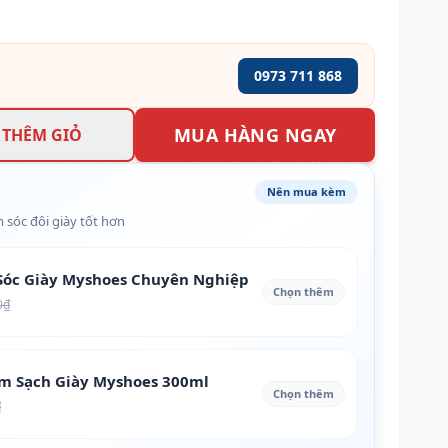
0973 711 868
MUA HÀNG NGAY
THÊM GIỎ
Nên mua kèm
 sóc đôi giày tốt hơn
óc Giày Myshoes Chuyên Nghiệp
Chọn thêm
0₫
àm Sạch Giày Myshoes 300ml
Chọn thêm
₫