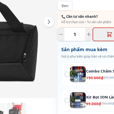
Đen
📞 Cần tư vấn nhanh?
Hỗ trợ chọn size • Tư vấn sản phẩm
Sản phẩm mua kèm
Gợi ý phụ kiện giúp bảo vệ và chăm
Combo Chăm S
190.000₫
455.00
Xịt Bọt ION L
99.000₫
200.000