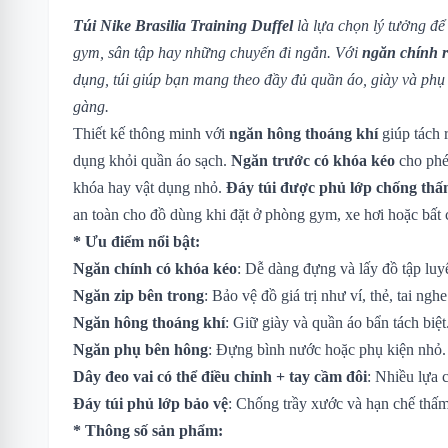
Túi Nike Brasilia Training Duffel
là lựa chọn lý tưởng đ
gym, sân tập hay những chuyến đi ngắn. Với
ngăn chính r
dụng, túi giúp bạn mang theo đầy đủ quần áo, giày và phụ
gàng.
Thiết kế thông minh với
ngăn hông thoáng khí
giúp tách 
dụng khỏi quần áo sạch.
Ngăn trước có khóa kéo
cho phép
khóa hay vật dụng nhỏ.
Đáy túi được phủ lớp chống thấ
an toàn cho đồ dùng khi đặt ở phòng gym, xe hơi hoặc bất 
* Ưu điểm nổi bật:
Ngăn chính có khóa kéo
: Dễ dàng đựng và lấy đồ tập luy
Ngăn zip bên trong
: Bảo vệ đồ giá trị như ví, thẻ, tai nghe
Ngăn hông thoáng khí
: Giữ giày và quần áo bẩn tách biệt
Ngăn phụ bên hông
: Đựng bình nước hoặc phụ kiện nhỏ.
Dây đeo vai có thể điều chỉnh + tay cầm đôi
: Nhiều lựa 
Đáy túi phủ lớp bảo vệ
: Chống trầy xước và hạn chế thấ
* Thông số sản phẩm: