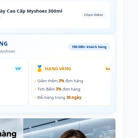
iày Cao Cấp Myshoes 300ml
Chọn thêm
₫
ÀNG
100.000+ khách hàng
 Myshoes
🥇
🏵️
HẠNG VÀNG
VIP
Gold
✓
Giảm thêm
3%
đơn hàng
✓
Giả
✓
Tích điểm
3%
đơn hàng
✓
Tích
✓
Đổi hàng trong
30 ngày
✓
Đổi 