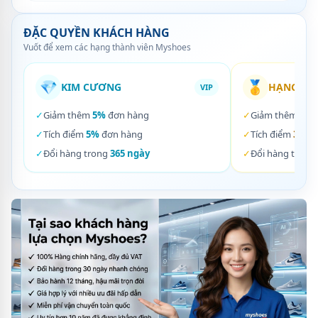
ĐẶC QUYỀN KHÁCH HÀNG
Vuốt để xem các hạng thành viên Myshoes
💎
🥇
KIM CƯƠNG
HẠNG VÀ
VIP
✓
Giảm thêm
5%
đơn hàng
✓
Giảm thêm
3%
✓
Tích điểm
5%
đơn hàng
✓
Tích điểm
3%
đơ
✓
Đổi hàng trong
365 ngày
✓
Đổi hàng trong