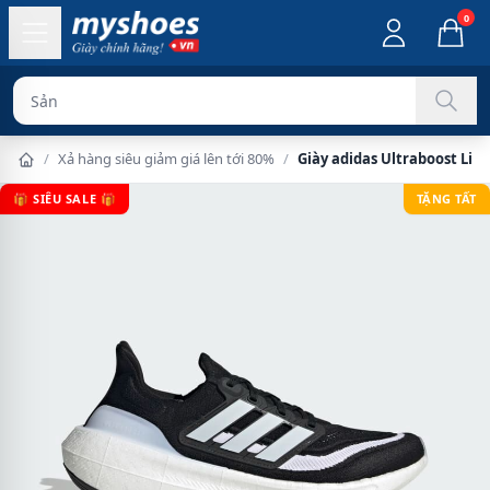
0
Sản phẩm chín
/
Xả hàng siêu giảm giá lên tới 80%
/
Giày adidas Ultraboost Lig
🎁 SIÊU SALE 🎁
TẶNG TẤT