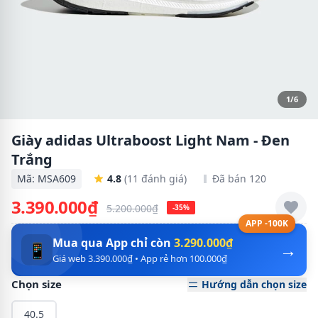
1/6
Giày adidas Ultraboost Light Nam - Đen
Trắng
Mã: MSA609
4.8
(11 đánh giá)
Đã bán 120
3.390.000₫
5.200.000₫
-35%
APP -100K
Mua qua App chỉ còn
3.290.000₫
→
📱
Giá web 3.390.000₫ • App rẻ hơn 100.000₫
Chọn size
Hướng dẫn chọn size
40.5