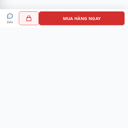
MUA HÀNG NGAY
Zalo
Myshoes là nền tảng mua sắm giày chính hãng hàng đầu
Việt Nam với hơn 100.000 khách hàng đã tin tưởng và lựa
chọn. Cùng với công nghệ hiện đại chúng tôi cam kết