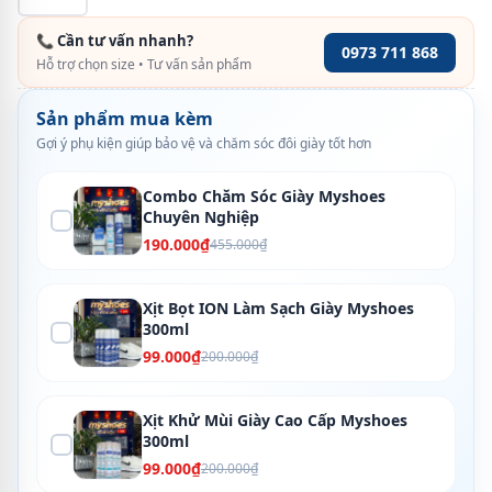
📞 Cần tư vấn nhanh?
0973 711 868
Hỗ trợ chọn size • Tư vấn sản phẩm
Sản phẩm mua kèm
Gợi ý phụ kiện giúp bảo vệ và chăm sóc đôi giày tốt hơn
Combo Chăm Sóc Giày Myshoes
Chuyên Nghiệp
190.000₫
455.000₫
Xịt Bọt ION Làm Sạch Giày Myshoes
300ml
99.000₫
200.000₫
Xịt Khử Mùi Giày Cao Cấp Myshoes
300ml
99.000₫
200.000₫