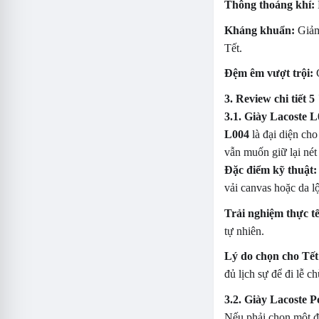
Thông thoáng khí:
Kháng khuẩn:
Giảm 
Tết.
Đệm êm vượt trội:
G
3. Review chi tiết
3.1. Giày Lacoste L
L004
là đại diện ch
vẫn muốn giữ lại nét 
Đặc điểm kỹ thuật:
vải canvas hoặc da lộ
Trải nghiệm thực tế
tự nhiên.
Lý do chọn cho Tết
đủ lịch sự để đi lễ 
3.2. Giày Lacoste P
Nếu phải chọn một đô