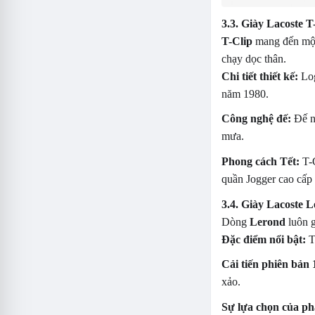
3.3. Giày Lacoste 
T-Clip
mang đến một
chạy dọc thân.
Chi tiết thiết kế:
Log
năm 1980.
Công nghệ đế:
Đế ng
mưa.
Phong cách Tết:
T-C
quần Jogger cao cấp 
3.4. Giày Lacoste L
Dòng
Lerond
luôn g
Đặc điểm nổi bật:
Th
Cải tiến phiên bản 
xảo.
Sự lựa chọn của ph