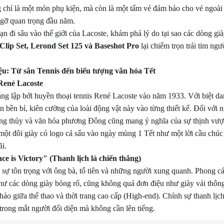
 chỉ là một món phụ kiện, mà còn là một tấm vé đảm bảo cho vẻ ngoài 
 gỡ quan trọng đầu năm.
bạn đi sâu vào thế giới của Lacoste, khám phá lý do tại sao các dòng g
Clip Set, Lerond Set 125 và Baseshot Pro
lại chiếm trọn trái tim ng
iệu: Từ sân Tennis đến biểu tượng văn hóa Tết
 René Lacoste
ng lập bởi huyền thoại tennis René Lacoste vào năm 1933. Với biệt d
n bền bỉ, kiên cường của loài động vật này vào từng thiết kế. Đối với n
ong thủy và văn hóa phương Đông cũng mang ý nghĩa của sự thịnh vư
một đôi giày có logo cá sấu vào ngày mùng 1 Tết như một lời cầu chú
i.
nce is Victory" (Thanh lịch là chiến thắng)
ện sự tôn trọng với ông bà, tổ tiên và những người xung quanh. Phong c
ư các dòng giày bóng rổ, cũng không quá đơn điệu như giày vải thôn
hảo giữa thể thao và thời trang cao cấp (High-end). Chính sự thanh lị
 trong mắt người đối diện mà không cần lên tiếng.