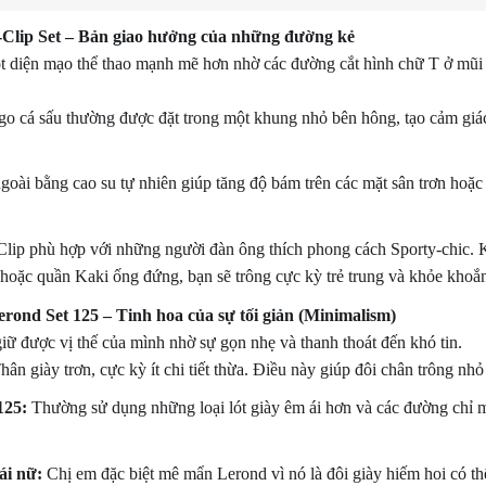
T-Clip Set – Bản giao hưởng của những đường kẻ
 diện mạo thể thao mạnh mẽ hơn nhờ các đường cắt hình chữ T ở mũi 
o cá sấu thường được đặt trong một khung nhỏ bên hông, tạo cảm giá
oài bằng cao su tự nhiên giúp tăng độ bám trên các mặt sân trơn hoặ
lip phù hợp với những người đàn ông thích phong cách Sporty-chic. 
hoặc quần Kaki ống đứng, bạn sẽ trông cực kỳ trẻ trung và khỏe khoắ
erond Set 125 – Tinh hoa của sự tối giản (Minimalism)
iữ được vị thế của mình nhờ sự gọn nhẹ và thanh thoát đến khó tin.
ân giày trơn, cực kỳ ít chi tiết thừa. Điều này giúp đôi chân trông nhỏ
125:
Thường sử dụng những loại lót giày êm ái hơn và các đường chỉ m
ái nữ:
Chị em đặc biệt mê mẩn Lerond vì nó là đôi giày hiếm hoi có t