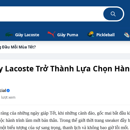
Giày Lacoste
Giày Puma
Pickleball
g Đầu Mỗi Mùa Tết?
ày Lacoste Trở Thành Lựa Chọn Hà
ial
5 lượt xem
ràng của những ngày giáp Tết, khi những cành đào, gốc mai bắt đầu kh
ộc hành trình làm mới bản thân. Trong thế giới thời trang sneaker đầy 
t biểu tượng của sự sang trọng, thanh lịch và không bao giờ lỗi mốt.