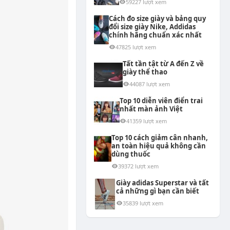
59227 lượt xem
Cách đo size giày và bảng quy
đổi size giày Nike, Addidas
chính hãng chuẩn xác nhất
47825 lượt xem
Tất tần tật từ A đến Z về
giày thể thao
44087 lượt xem
Top 10 diễn viên điển trai
nhất màn ảnh Việt
41359 lượt xem
Top 10 cách giảm cân nhanh,
an toàn hiệu quả không cần
dùng thuốc
39372 lượt xem
Giày adidas Superstar và tất
cả những gì bạn cần biết
35839 lượt xem