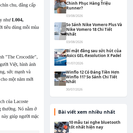
Chinh Phục Hàng Triệu
chỉn chu, đẳng cấp
Runner?
03/08/2026
iày như
L004,
So Sánh Nike Vomero Plus Và
ười tiêu dùng mỗi mùa
Nike Vomero 18 Chi Tiết
Nhất
03/08/2026
Bí mật đằng sau sức hút của
Asics GEL-Resolution X Padel
anh "The Crocodile",
31/07/2026
gười Việt, hình ảnh
ợng, sức mạnh và
Winflo 12 Có Đáng Tiền Hơn
Winflo 11? So Sánh Chi Tiết
c cho một năm mới
Nhất
30/07/2026
ách của Lacoste
g thường. Nó nằm ở
Bài viết xem nhiều nhất
ch này giúp người mặc
10 mẫu tai nghe bluetooth
tốt nhất hiện nay