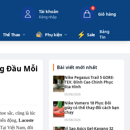
0
Tài khoản
Giỏ hàng
Đăng nhập
Bảng
⚡️
Thể Thao
Phụ kiện
Sale
Tin
ng Đầu Mỗi
Bài viết mới nhất
Nike Pegasus Trail 5 GORE-
TEX: Đỉnh Cao Chinh Phục
Địa Hình
05/08/2026
Nike Vomero 18 Plus: Đôi
giày có thể thay đổi cách bạn
chạy
oe sắc, cũng là lúc
05/08/2026
biến động,
Lacoste
 Tại Việt Nam, đôi
Vì Sao Asics Gel-Kayano 32