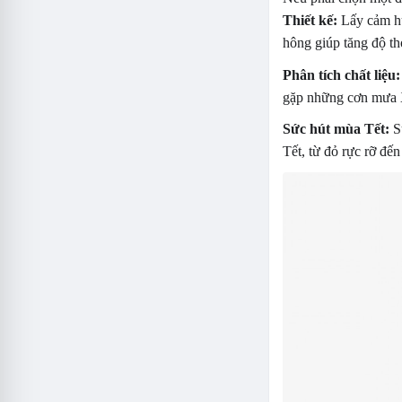
Thiết kế:
Lấy cảm hứn
hông giúp tăng độ t
Phân tích chất liệu:
gặp những cơn mưa X
Sức hút mùa Tết:
Sự
Tết, từ đỏ rực rỡ đến