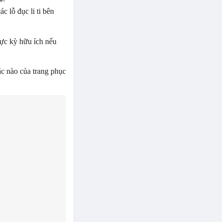
c lỗ đục li ti bên
ực kỳ hữu ích nếu
ắc nào của trang phục