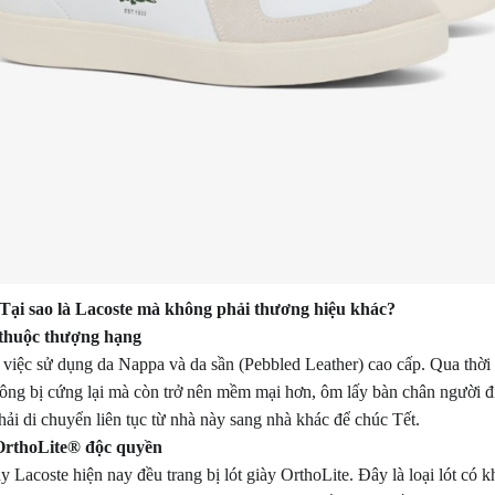
: Tại sao là Lacoste mà không phải thương hiệu khác?
 thuộc thượng hạng
i việc sử dụng da Nappa và da sần (Pebbled Leather) cao cấp. Qua thời g
ng bị cứng lại mà còn trở nên mềm mại hơn, ôm lấy bàn chân người đi
hải di chuyển liên tục từ nhà này sang nhà khác để chúc Tết.
OrthoLite® độc quyền
 Lacoste hiện nay đều trang bị lót giày OrthoLite. Đây là loại lót có k