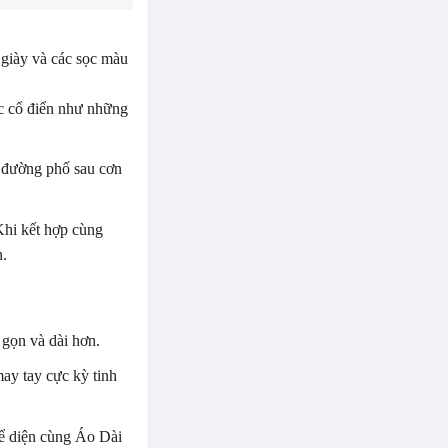
giày và các sọc màu
c cổ điển như những
c đường phố sau cơn
Khi kết hợp cùng
n.
 gọn và dài hơn.
ay tay cực kỳ tinh
hể diện cùng Áo Dài