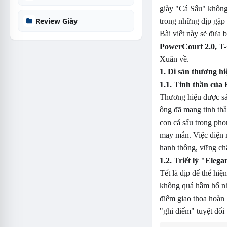
giày "Cá Sấu" không
Review Giày
trong những dịp gặp
Bài viết này sẽ đưa 
PowerCourt 2.0, T-
Xuân về.
1. Di sản thương h
1.1. Tinh thần của
Thương hiệu được sá
ông đã mang tinh thầ
con cá sấu trong ph
may mắn. Việc diện 
hanh thông, vững chã
1.2. Triết lý "Elega
Tết là dịp để thể hi
không quá hầm hố nh
điểm giao thoa hoàn 
"ghi điểm" tuyệt đối