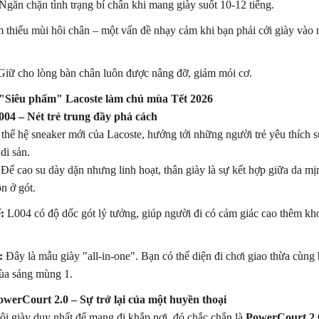
Ngăn chặn tình trạng bí chân khi mang giày suốt 10-12 tiếng.
thiểu mùi hôi chân – một vấn đề nhạy cảm khi bạn phải cởi giày vào
iữ cho lòng bàn chân luôn được nâng đỡ, giảm mỏi cơ.
 5 "Siêu phẩm" Lacoste làm chủ mùa Tết 2026
004 – Nét trẻ trung đầy phá cách
o thế hệ sneaker mới của Lacoste, hướng tới những người trẻ yêu thích
di sản.
Đế cao su dày dặn nhưng linh hoạt, thân giày là sự kết hợp giữa da mịn
n ở gót.
:
L004 có độ dốc gót lý tưởng, giúp người đi có cảm giác cao thêm k
:
Đây là mẫu giày "all-in-one". Bạn có thể diện đi chơi giao thừa cùng
chùa sáng mùng 1.
owerCourt 2.0 – Sự trở lại của một huyền thoại
i giày duy nhất để mang đi khắp nơi, đó chắc chắn là
PowerCourt 2.