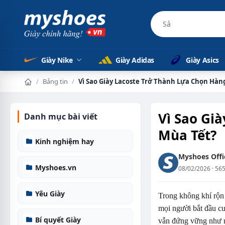
Sản phẩm chính
Giày Nike
Giày Adidas
Giày Asics
/
Bảng tin
/
Vì Sao Giày Lacoste Trở Thành Lựa Chọn Hàn
Trang chủ
Vì Sao Gi
Danh mục bài viết
Mùa Tết?
Kinh nghiệm hay
Myshoes Offic
Myshoes.vn
08/02/2026 · 56
Yêu Giày
Trong không khí rộn 
mọi người bắt đầu cu
Bí quyết Giày
vẫn đứng vững như mộ