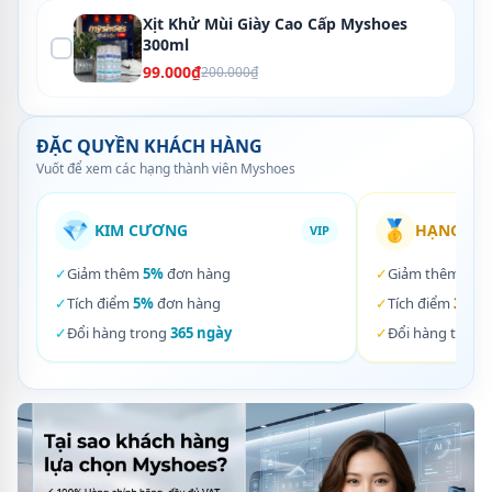
Xịt Khử Mùi Giày Cao Cấp Myshoes
300ml
99.000₫
200.000₫
ĐẶC QUYỀN KHÁCH HÀNG
Vuốt để xem các hạng thành viên Myshoes
💎
🥇
KIM CƯƠNG
HẠNG VÀ
VIP
✓
Giảm thêm
5%
đơn hàng
✓
Giảm thêm
3%
✓
Tích điểm
5%
đơn hàng
✓
Tích điểm
3%
đơ
✓
Đổi hàng trong
365 ngày
✓
Đổi hàng trong