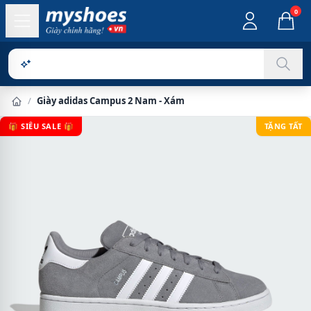
0
Sản phẩm ch
/
Giày adidas Campus 2 Nam - Xám
🎁 SIÊU SALE 🎁
TẶNG TẤT