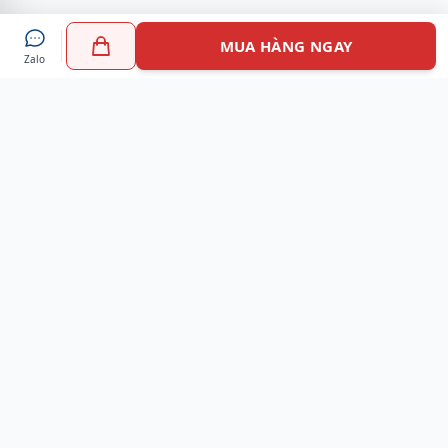
MUA HÀNG NGAY
Zalo
Myshoes là nền tảng mua sắm giày chính hãng hàng đầu
Việt Nam với hơn 100.000 khách hàng đã tin tưởng và lựa
chọn. Cùng với công nghệ hiện đại chúng tôi cam kết