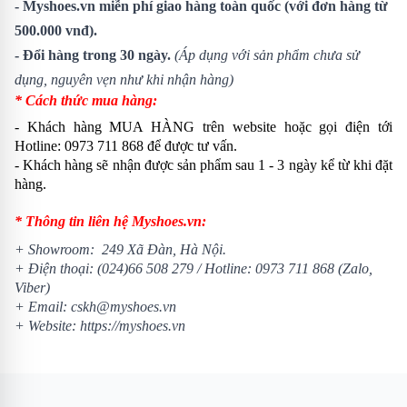
- Myshoes.vn miễn phí giao hàng toàn quốc (với đơn hàng từ
500.000 vnđ).
- Đổi hàng trong 30 ngày.
(Áp dụng với sản phẩm chưa sử
dụng, nguyên vẹn như khi nhận hàng)
* Cách thức mua hàng:
- Khách hàng MUA HÀNG trên website hoặc gọi điện tới
Hotline:
0973 711 868
để được tư vấn.
- Khách hàng sẽ nhận được sản phẩm sau 1 - 3 ngày kể từ khi đặt
hàng.
* Thông tin liên hệ Myshoes.vn:
+
Showroom
: 249 Xã Đàn, Hà Nội.
+ Điện thoại:
(024)66 508 279
/ Hotline:
0973 711 868
(Zalo,
Viber)
+ Email: cskh@myshoes.vn
+ Website:
https://myshoes.vn