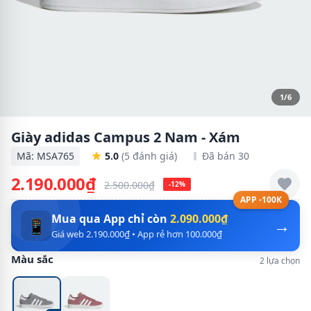
1/6
Giày adidas Campus 2 Nam - Xám
Mã: MSA765
5.0
(5 đánh giá)
Đã bán 30
2.190.000₫
2.500.000₫
-12%
APP -100K
Mua qua App chỉ còn
2.090.000₫
→
📱
Giá web 2.190.000₫ • App rẻ hơn 100.000₫
Màu sắc
2 lựa chọn