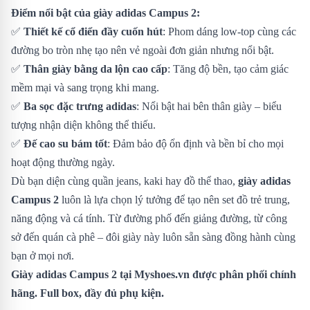
Điểm nổi bật của giày adidas Campus 2:
✅
Thiết kế cổ điển đầy cuốn hút
: Phom dáng low-top cùng các
đường bo tròn nhẹ tạo nên vẻ ngoài đơn giản nhưng nổi bật.
✅
Thân giày bằng da lộn cao cấp
: Tăng độ bền, tạo cảm giác
mềm mại và sang trọng khi mang.
✅
Ba sọc đặc trưng adidas
: Nổi bật hai bên thân giày – biểu
tượng nhận diện không thể thiếu.
✅
Đế cao su bám tốt
: Đảm bảo độ ổn định và bền bỉ cho mọi
hoạt động thường ngày.
Dù bạn diện cùng quần jeans, kaki hay đồ thể thao,
giày adidas
Campus 2
luôn là lựa chọn lý tưởng để tạo nên set đồ trẻ trung,
năng động và cá tính. Từ đường phố đến giảng đường, từ công
sở đến quán cà phê – đôi giày này luôn sẵn sàng đồng hành cùng
bạn ở mọi nơi.
Giày adidas Campus 2 tại Myshoes.vn được phân phối chính
hãng. Full box, đầy đủ phụ kiện.