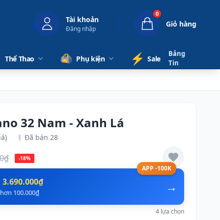
0
Tài khoản
Giỏ hàng
Đăng nhập
Bảng
⚡️
Thể Thao
Phụ kiện
Sale
Tin
yano 32 Nam - Xanh Lá
iá)
Đã bán 28
00₫
-18%
APP -100K
n
3.690.000₫
→
ẻ hơn 100.000₫
4 lựa chọn