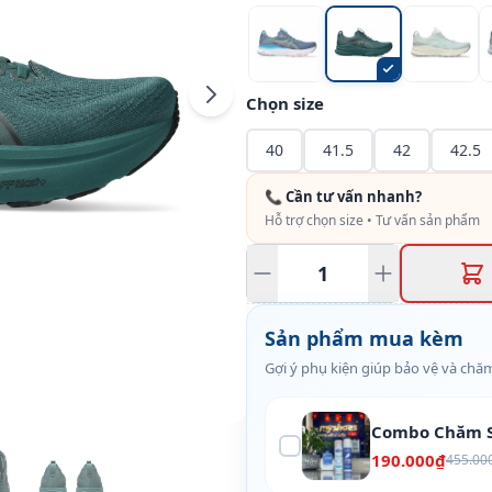
Chọn size
40
41.5
42
42.5
📞 Cần tư vấn nhanh?
Hỗ trợ chọn size • Tư vấn sản phẩm
Sản phẩm mua kèm
Gợi ý phụ kiện giúp bảo vệ và chăm
Combo Chăm S
190.000₫
455.00