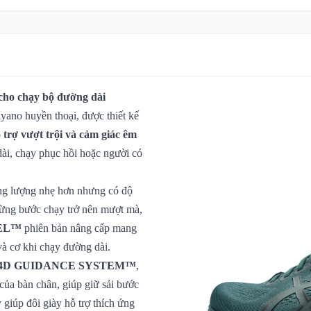
 cho chạy bộ đường dài
yano huyền thoại, được thiết kế
 trợ vượt trội và cảm giác êm
dài, chạy phục hồi hoặc người có
ng lượng nhẹ hơn nhưng có độ
ừng bước chạy trở nên mượt mà,
EL™
phiên bản nâng cấp mang
 và cơ khi chạy đường dài.
ẫn 4D GUIDANCE SYSTEM™
,
của bàn chân, giúp giữ sải bước
 giúp đôi giày hỗ trợ thích ứng