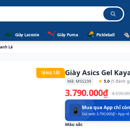
Giày Lacoste
Giày Puma
Pickleball
Xanh Lá
Giày Asics Gel Ka
TẶNG TẤT
Mã: MSS239
5.0
(5 đánh g
3.790.000₫
4.599.0
Mua qua App chỉ cò
📱
Giá web 3.790.000₫ • App r
Màu sắc