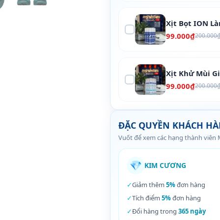
Xịt Bọt ION L
99.000₫
200.000
Xịt Khử Mùi G
99.000₫
200.000
ĐẶC QUYỀN KHÁCH H
Vuốt để xem các hạng thành viên
💎
KIM CƯƠNG
✓
Giảm thêm
5%
đơn hàng
✓
Tích điểm
5%
đơn hàng
✓
Đổi hàng trong
365 ngày