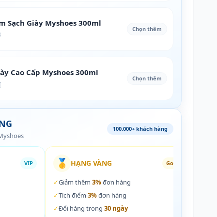
àm Sạch Giày Myshoes 300ml
Chọn thêm
₫
iày Cao Cấp Myshoes 300ml
Chọn thêm
₫
ÀNG
100.000+ khách hàng
 Myshoes
🥇
🏵️
HẠNG VÀNG
VIP
Gold
✓
Giảm thêm
3%
đơn hàng
✓
Giả
✓
Tích điểm
3%
đơn hàng
✓
Tích
✓
Đổi hàng trong
30 ngày
✓
Đổi 