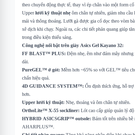
theo chuyển động thực tế, thay vì ép chân vào một form cố
Upper
lưới kỹ thuật nhẹ
ôm chân tự nhiên, giảm nhu cầu l
mái và thông thoáng. Lưỡi gà được gia cố dọc theo vòm b
xê dịch khi chạy. Ngoài ra, các chi tiết phản quang giúp tă
trong điều kiện thiếu sáng.
Công nghệ nổi bật trên giày Asics Gel Kayano 32:
FF BLAST™ PLUS:
Đệm nhẹ, êm như đám mây nhưng vẫ
dài.
PureGEL™ ở gót:
Mềm hơn ~65% so với GEL™ tiêu chuẩn
chấn hiệu quả.
4D GUIDANCE SYSTEM™:
Ổn định thích ứng, hỗ trợ 
hơn.
Upper lưới kỹ thuật:
Nhẹ, thoáng và ôm chân tự nhiên.
OrthoLite™ X-55 sockliner:
Lót cao cấp giúp quản lý độ 
HYBRID ASICSGRIP™ outsole:
Bám tốt trên nhiều bề 
AHARPLUS™.
Chi tiết phản quang:
Tăng khả năng nhận diện khi chạy 