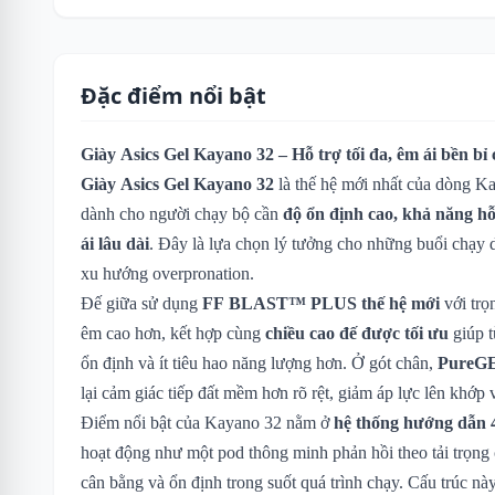
Đặc điểm nổi bật
Giày Asics Gel Kayano 32 – Hỗ trợ tối đa, êm ái bền bỉ
Giày Asics Gel Kayano 32
là thế hệ mới nhất của dòng Ka
dành cho người chạy bộ cần
độ ổn định cao, khả năng hỗ
ái lâu dài
. Đây là lựa chọn lý tưởng cho những buổi chạy 
xu hướng overpronation.
Đế giữa sử dụng
FF BLAST™ PLUS thế hệ mới
với trọ
êm cao hơn, kết hợp cùng
chiều cao đế được tối ưu
giúp t
ổn định và ít tiêu hao năng lượng hơn. Ở gót chân,
PureG
lại cảm giác tiếp đất mềm hơn rõ rệt, giảm áp lực lên khớp
Điểm nổi bật của Kayano 32 nằm ở
hệ thống hướng d
hoạt động như một pod thông minh phản hồi theo tải trọng 
cân bằng và ổn định trong suốt quá trình chạy. Cấu trúc này