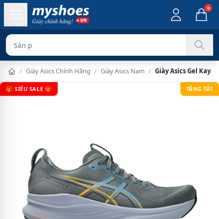
0
Sản phẩm chính hã
/
Giày Asics Chính Hãng
/
Giày Asics Nam
/
Giày Asics Gel Kaya
🎁 SIÊU SALE 🎁
TẶNG TẤT