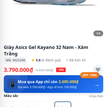
1/6
Giày Asics Gel Kayano 32 Nam - Xám
Trắng
Mã: MSS206
5.0
(6 đánh giá)
Đã bán 43
3.790.000₫
4.599.000₫
-18%
APP -100K
Mua qua App chỉ còn
3.690.000₫
→
📱
Giá web 3.790.000₫ • App rẻ hơn 100.000₫
Màu sắc
4 lựa chọn