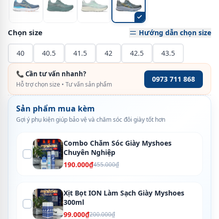
Chọn size
Hướng dẫn chọn size
40
40.5
41.5
42
42.5
43.5
📞 Cần tư vấn nhanh?
0973 711 868
Hỗ trợ chọn size • Tư vấn sản phẩm
Sản phẩm mua kèm
Gợi ý phụ kiện giúp bảo vệ và chăm sóc đôi giày tốt hơn
Combo Chăm Sóc Giày Myshoes
Chuyên Nghiệp
190.000₫
455.000₫
Xịt Bọt ION Làm Sạch Giày Myshoes
300ml
99.000₫
200.000₫