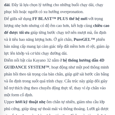
dài
. Đây là lựa chọn lý tưởng cho những buổi chạy dài, chạy
phục hồi hoặc người có xu hướng overpronation.
Đế giữa sử dụng
FF BLAST™ PLUS thế hệ mới
với trọng
lượng nhẹ hơn nhưng có độ êm cao hơn, kết hợp cùng
chiều cao
đế được tối ưu
giúp từng bước chạy trở nên mượt mà, ổn định
và ít tiêu hao năng lượng hơn. Ở gót chân,
PureGEL™
phiên
bản nâng cấp mang lại cảm giác tiếp đất mềm hơn rõ rệt, giảm áp
lực lên khớp và cơ khi chạy đường dài.
Điểm nổi bật của Kayano 32 nằm ở
hệ thống hướng dẫn 4D
GUIDANCE SYSTEM™
, hoạt động như một pod thông minh
phản hồi theo tải trọng của bàn chân, giúp giữ sải bước cân bằng
và ổn định trong suốt quá trình chạy. Cấu trúc này giúp đôi giày
hỗ trợ thích ứng theo chuyển động thực tế, thay vì ép chân vào
một form cố định.
Upper
lưới kỹ thuật nhẹ
ôm chân tự nhiên, giảm nhu cầu lớp
phủ cứng, giúp tăng sự thoải mái và thông thoáng. Lưỡi gà được