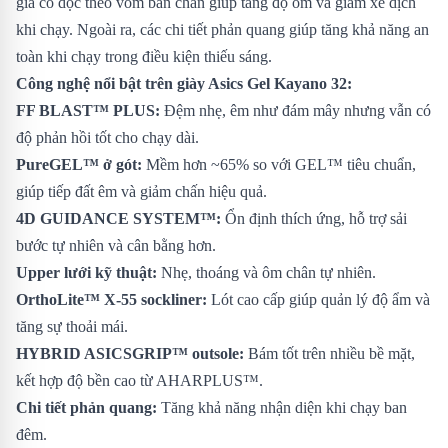
gia cố dọc theo vòm bàn chân giúp tăng độ ôm và giảm xê dịch
khi chạy. Ngoài ra, các chi tiết phản quang giúp tăng khả năng an
toàn khi chạy trong điều kiện thiếu sáng.
Công nghệ nổi bật trên giày Asics Gel Kayano 32:
FF BLAST™ PLUS:
Đệm nhẹ, êm như đám mây nhưng vẫn có
độ phản hồi tốt cho chạy dài.
PureGEL™ ở gót:
Mềm hơn ~65% so với GEL™ tiêu chuẩn,
giúp tiếp đất êm và giảm chấn hiệu quả.
4D GUIDANCE SYSTEM™:
Ổn định thích ứng, hỗ trợ sải
bước tự nhiên và cân bằng hơn.
Upper lưới kỹ thuật:
Nhẹ, thoáng và ôm chân tự nhiên.
OrthoLite™ X-55 sockliner:
Lót cao cấp giúp quản lý độ ẩm và
tăng sự thoải mái.
HYBRID ASICSGRIP™ outsole:
Bám tốt trên nhiều bề mặt,
kết hợp độ bền cao từ AHARPLUS™.
Chi tiết phản quang:
Tăng khả năng nhận diện khi chạy ban
đêm.