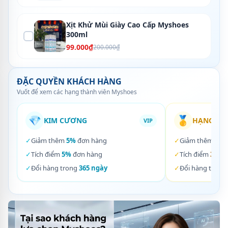
Xịt Khử Mùi Giày Cao Cấp Myshoes
300ml
99.000₫
200.000₫
ĐẶC QUYỀN KHÁCH HÀNG
Vuốt để xem các hạng thành viên Myshoes
💎
🥇
KIM CƯƠNG
HẠNG VÀ
VIP
✓
Giảm thêm
5%
đơn hàng
✓
Giảm thêm
3%
✓
Tích điểm
5%
đơn hàng
✓
Tích điểm
3%
đơ
✓
Đổi hàng trong
365 ngày
✓
Đổi hàng trong