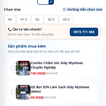
Chọn size
Hướng dẫn chọn size
40
41.5
42
42.5
43.5
📞 Cần tư vấn nhanh?
0973 711 868
Hỗ trợ chọn size • Tư vấn sản phẩm
Sản phẩm mua kèm
Gợi ý phụ kiện giúp bảo vệ và chăm sóc đôi giày tốt hơn
Combo Chăm Sóc Giày Myshoes
Chuyên Nghiệp
190.000₫
455.000₫
Xịt Bọt ION Làm Sạch Giày Myshoes
300ml
99.000₫
200.000₫