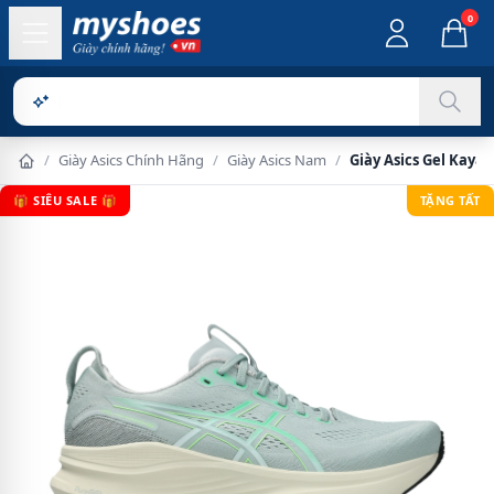
0
Sản phẩm ch
/
Giày Asics Chính Hãng
/
Giày Asics Nam
/
Giày Asics Gel Kay
🎁 SIÊU SALE 🎁
TẶNG TẤT