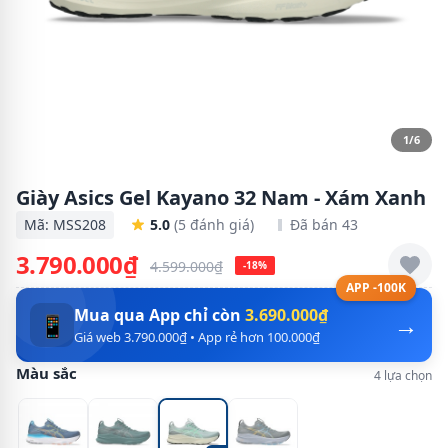
1/6
Giày Asics Gel Kayano 32 Nam - Xám Xanh
Mã: MSS208
5.0
(5 đánh giá)
Đã bán 43
3.790.000₫
4.599.000₫
-18%
APP -100K
Mua qua App chỉ còn
3.690.000₫
→
📱
Giá web 3.790.000₫ • App rẻ hơn 100.000₫
Màu sắc
4 lựa chọn