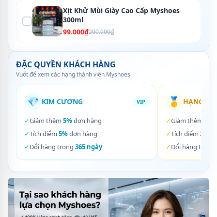
Xịt Khử Mùi Giày Cao Cấp Myshoes
300ml
99.000₫
200.000₫
ĐẶC QUYỀN KHÁCH HÀNG
Vuốt để xem các hạng thành viên Myshoes
💎
🥇
KIM CƯƠNG
HẠNG VÀ
VIP
✓
Giảm thêm
5%
đơn hàng
✓
Giảm thêm
3%
✓
Tích điểm
5%
đơn hàng
✓
Tích điểm
3%
đơ
✓
Đổi hàng trong
365 ngày
✓
Đổi hàng trong