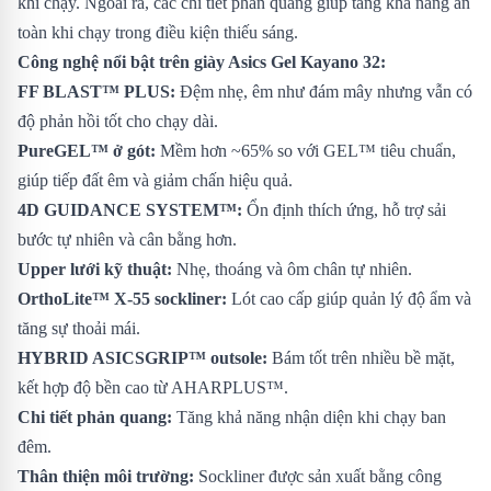
khi chạy. Ngoài ra, các chi tiết phản quang giúp tăng khả năng an
toàn khi chạy trong điều kiện thiếu sáng.
Công nghệ nổi bật trên giày Asics Gel Kayano 32:
FF BLAST™ PLUS:
Đệm nhẹ, êm như đám mây nhưng vẫn có
độ phản hồi tốt cho chạy dài.
PureGEL™ ở gót:
Mềm hơn ~65% so với GEL™ tiêu chuẩn,
giúp tiếp đất êm và giảm chấn hiệu quả.
4D GUIDANCE SYSTEM™:
Ổn định thích ứng, hỗ trợ sải
bước tự nhiên và cân bằng hơn.
Upper lưới kỹ thuật:
Nhẹ, thoáng và ôm chân tự nhiên.
OrthoLite™ X-55 sockliner:
Lót cao cấp giúp quản lý độ ẩm và
tăng sự thoải mái.
HYBRID ASICSGRIP™ outsole:
Bám tốt trên nhiều bề mặt,
kết hợp độ bền cao từ AHARPLUS™.
Chi tiết phản quang:
Tăng khả năng nhận diện khi chạy ban
đêm.
Thân thiện môi trường:
Sockliner được sản xuất bằng công