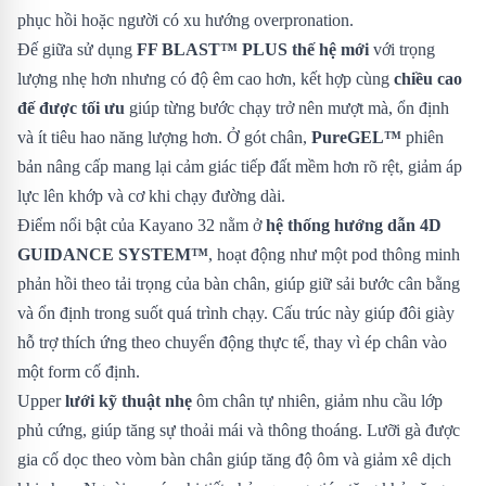
phục hồi hoặc người có xu hướng overpronation.
Đế giữa sử dụng
FF BLAST™ PLUS thế hệ mới
với trọng
lượng nhẹ hơn nhưng có độ êm cao hơn, kết hợp cùng
chiều cao
đế được tối ưu
giúp từng bước chạy trở nên mượt mà, ổn định
và ít tiêu hao năng lượng hơn. Ở gót chân,
PureGEL™
phiên
bản nâng cấp mang lại cảm giác tiếp đất mềm hơn rõ rệt, giảm áp
lực lên khớp và cơ khi chạy đường dài.
Điểm nổi bật của Kayano 32 nằm ở
hệ thống hướng dẫn 4D
GUIDANCE SYSTEM™
, hoạt động như một pod thông minh
phản hồi theo tải trọng của bàn chân, giúp giữ sải bước cân bằng
và ổn định trong suốt quá trình chạy. Cấu trúc này giúp đôi giày
hỗ trợ thích ứng theo chuyển động thực tế, thay vì ép chân vào
một form cố định.
Upper
lưới kỹ thuật nhẹ
ôm chân tự nhiên, giảm nhu cầu lớp
phủ cứng, giúp tăng sự thoải mái và thông thoáng. Lưỡi gà được
gia cố dọc theo vòm bàn chân giúp tăng độ ôm và giảm xê dịch