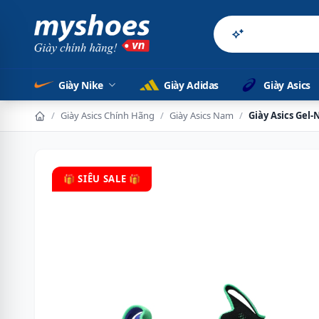
Sản phẩm chính 
Giày Nike
Giày Adidas
Giày Asics
/
Giày Asics Chính Hãng
/
Giày Asics Nam
/
Giày Asics Gel
🎁 SIÊU SALE 🎁