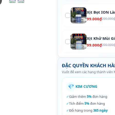
Xịt Bọt ION L
99.000₫
200.000
Xịt Khử Mùi G
99.000₫
200.000
ĐẶC QUYỀN KHÁCH H
Vuốt để xem các hạng thành viên
💎
KIM CƯƠNG
✓
Giảm thêm
5%
đơn hàng
✓
Tích điểm
5%
đơn hàng
✓
Đổi hàng trong
365 ngày