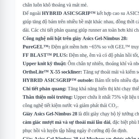
chân luôn khô thoáng và mát mẻ.
Đế ngoài
HYBRID ASICSGRIP™
kết hợp cao su A
giúp tăng độ bám trên nhiều bề mặt khác nhau, đồng thời cả
dài. Các chi tiết phản quang giúp runner an toàn hơn khi 
Công nghệ nổi bật trên giày Asics Gel-Nimbus 28:
PureGEL™:
Đệm gót mềm hơn ~65% so với GEL™ truyền
FF BLAST™ PLUS:
Đệm nhẹ, êm và có độ phản hồi tốt,
Upper knit kỹ thuật:
Ôm chân tự nhiên, thoáng khí và nh
OrthoLite™ X-55 sockliner:
Tăng sự thoải mái và kiểm s
HYBRID ASICSGRIP™ outsole:
Bám tốt trên nhiều địa
Chi tiết phản quang:
Tăng khả năng hiển thị khi chạy thi
Thân thiện môi trường:
Upper chứa ít nhất 75% vật liệu t
công nghệ tiết kiệm nước và giảm phát thải CO₂.
Giày Asics Gel-Nimbus 28
là đôi giày chạy bộ lý tưởng c
cảm giác mượt mà và sự thoải mái lâu dài
, đặc biệt phù
phục hồi và luyện tập hằng ngày ở cường độ ổn định.
Giày Asics Gel-Nimbus 28
tại Myshoes.vn được phân p