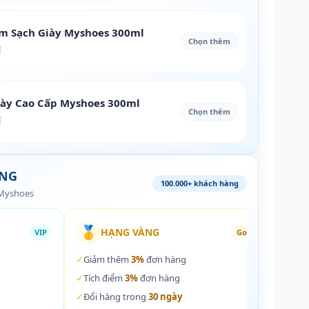
àm Sạch Giày Myshoes 300ml
Chọn thêm
₫
iày Cao Cấp Myshoes 300ml
Chọn thêm
₫
ÀNG
100.000+ khách hàng
 Myshoes
🥇
🏵️
HẠNG VÀNG
VIP
Gold
✓
Giảm thêm
3%
đơn hàng
✓
Giả
✓
Tích điểm
3%
đơn hàng
✓
Tích
✓
Đổi hàng trong
30 ngày
✓
Đổi 