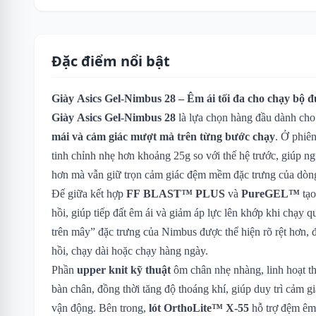
Đặc điểm nổi bật
Giày Asics Gel-Nimbus 28 – Êm ái tối đa cho chạy bộ 
Giày Asics Gel-Nimbus 28
là lựa chọn hàng đầu dành cho
mái và cảm giác mượt mà trên từng bước chạy
. Ở phiê
tinh chỉnh nhẹ hơn khoảng 25g so với thế hệ trước, giúp n
hơn mà vẫn giữ trọn cảm giác đệm mềm đặc trưng của dò
Đế giữa kết hợp
FF BLAST™ PLUS
và
PureGEL™
tạo
hồi, giúp tiếp đất êm ái và giảm áp lực lên khớp khi chạy
trên mây” đặc trưng của Nimbus được thể hiện rõ rệt hơn, 
hồi, chạy dài hoặc chạy hàng ngày.
Phần
upper knit kỹ thuật
ôm chân nhẹ nhàng, linh hoạt t
bàn chân, đồng thời tăng độ thoáng khí, giúp duy trì cảm gi
vận động. Bên trong,
lót OrthoLite™ X-55
hỗ trợ đệm êm 