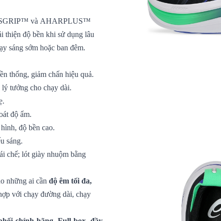
SICSGRIP™ và AHARPLUS™
i thiện độ bền khi sử dụng lâu
chạy sáng sớm hoặc ban đêm.
 thống, giảm chấn hiệu quả.
 lý tưởng cho chạy dài.
ẹ.
oát độ ẩm.
 hình, độ bền cao.
ếu sáng.
ái chế; lót giày nhuộm bằng
ho những ai cần
độ êm tối đa,
 hợp với chạy đường dài, chạy
hối chính hãng. Full box, đầy