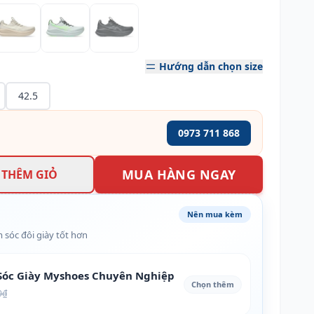
Hướng dẫn chọn size
42.5
0973 711 868
MUA HÀNG NGAY
THÊM GIỎ
Nên mua kèm
 sóc đôi giày tốt hơn
óc Giày Myshoes Chuyên Nghiệp
Chọn thêm
0₫