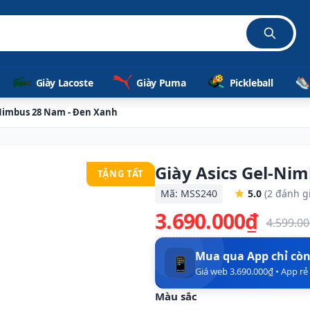
hãng
Giày Lacoste
Giày Puma
Pickleball
-Nimbus 28 Nam - Đen Xanh
Giày Asics Gel-Ni
TẶNG TẤT
Mã: MSS240
5.0
(2 đánh g
3.690.000₫
4.599.0
Mua qua App chỉ cò
📱
Giá web 3.690.000₫ • App r
Màu sắc