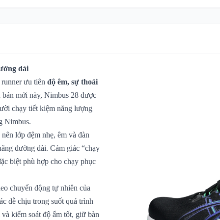
đường dài
 runner ưu tiên
độ êm, sự thoải
n bản mới này, Nimbus 28 được
gười chạy tiết kiệm năng lượng
ng Nimbus.
 nên lớp đệm nhẹ, êm và đàn
 quãng đường dài. Cảm giác “chạy
đặc biệt phù hợp cho chạy phục
heo chuyển động tự nhiên của
ác dễ chịu trong suốt quá trình
và kiểm soát độ ẩm tốt, giữ bàn