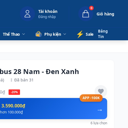
0
Tài khoản
Giỏ hàng
Đăng nhập
Bảng
⚡️
Thể Thao
Phụ kiện
Sale
Tin
mbus 28 Nam - Đen Xanh
iá)
Đã bán 31
00₫
-20%
APP -100K
n
3.590.000₫
→
ẻ hơn 100.000₫
6 lựa chọn