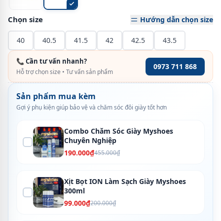
Chọn size
Hướng dẫn chọn size
40
40.5
41.5
42
42.5
43.5
📞 Cần tư vấn nhanh?
0973 711 868
Hỗ trợ chọn size • Tư vấn sản phẩm
Sản phẩm mua kèm
Gợi ý phụ kiện giúp bảo vệ và chăm sóc đôi giày tốt hơn
Combo Chăm Sóc Giày Myshoes
Chuyên Nghiệp
190.000₫
455.000₫
Xịt Bọt ION Làm Sạch Giày Myshoes
300ml
99.000₫
200.000₫