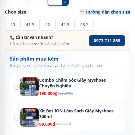
Chọn size
Hướng dẫn chọn size
40
41.5
42
42.5
43.5
📞 Cần tư vấn nhanh?
0973 711 868
Hỗ trợ chọn size • Tư vấn sản phẩm
Sản phẩm mua kèm
Gợi ý phụ kiện giúp bảo vệ và chăm sóc đôi giày tốt hơn
Combo Chăm Sóc Giày Myshoes
Chuyên Nghiệp
190.000₫
455.000₫
Xịt Bọt ION Làm Sạch Giày Myshoes
300ml
99.000₫
200.000₫