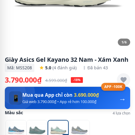
1/6
Giày Asics Gel Kayano 32 Nam - Xám Xanh
Mã: MSS208
5.0
(4 đánh giá)
Đã bán 43
3.790.000₫
4.599.000₫
-18%
APP -100K
Mua qua App chỉ còn
3.690.000₫
→
📱
Giá web 3.790.000₫ • App rẻ hơn 100.000₫
Màu sắc
4 lựa chọn