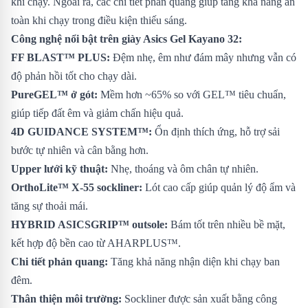
khi chạy. Ngoài ra, các chi tiết phản quang giúp tăng khả năng an
toàn khi chạy trong điều kiện thiếu sáng.
Công nghệ nổi bật trên giày Asics Gel Kayano 32:
FF BLAST™ PLUS:
Đệm nhẹ, êm như đám mây nhưng vẫn có
độ phản hồi tốt cho chạy dài.
PureGEL™ ở gót:
Mềm hơn ~65% so với GEL™ tiêu chuẩn,
giúp tiếp đất êm và giảm chấn hiệu quả.
4D GUIDANCE SYSTEM™:
Ổn định thích ứng, hỗ trợ sải
bước tự nhiên và cân bằng hơn.
Upper lưới kỹ thuật:
Nhẹ, thoáng và ôm chân tự nhiên.
OrthoLite™ X-55 sockliner:
Lót cao cấp giúp quản lý độ ẩm và
tăng sự thoải mái.
HYBRID ASICSGRIP™ outsole:
Bám tốt trên nhiều bề mặt,
kết hợp độ bền cao từ AHARPLUS™.
Chi tiết phản quang:
Tăng khả năng nhận diện khi chạy ban
đêm.
Thân thiện môi trường:
Sockliner được sản xuất bằng công