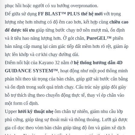
phục hồi hoặc người có xu hướng overpronation.
Đế giữa sử dụng
FF BLAST™ PLUS thế hệ mới
với trọng
lượng nhẹ hơn nhưng có độ êm cao hơn, kết hợp cùng
chiều cao
đế được tối ưu
giúp từng bước chạy trở nên mượt mà, ổn định
và ít tiêu hao năng lượng hơn. Ở gót chân,
PureGEL™
phiên
bản nâng cấp mang lại cảm giác tiếp đất mềm hơn rõ rệt, giảm áp
lực lên khớp và cơ khi chạy đường dài.
Điểm nổi bật của Kayano 32 nằm ở
hệ thống hướng dẫn 4D
GUIDANCE SYSTEM™
, hoạt động như một pod thông minh
phản hồi theo tải trọng của bàn chân, giúp giữ sải bước cân bằng
và ổn định trong suốt quá trình chạy. Cấu trúc này giúp đôi giày
hỗ trợ thích ứng theo chuyển động thực tế, thay vì ép chân vào
một form cố định.
Upper
lưới kỹ thuật nhẹ
ôm chân tự nhiên, giảm nhu cầu lớp
phủ cứng, giúp tăng sự thoải mái và thông thoáng. Lưỡi gà được
gia cố dọc theo vòm bàn chân giúp tăng độ ôm và giảm xê dịch