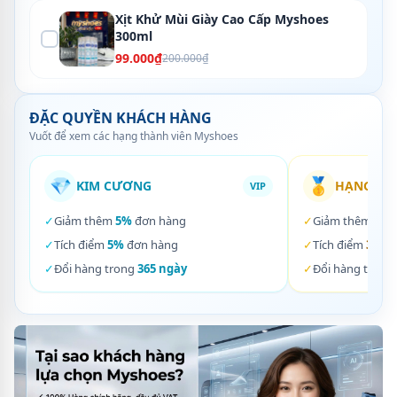
Xịt Khử Mùi Giày Cao Cấp Myshoes
300ml
99.000₫
200.000₫
ĐẶC QUYỀN KHÁCH HÀNG
Vuốt để xem các hạng thành viên Myshoes
💎
🥇
KIM CƯƠNG
HẠNG VÀ
VIP
✓
Giảm thêm
5%
đơn hàng
✓
Giảm thêm
3%
✓
Tích điểm
5%
đơn hàng
✓
Tích điểm
3%
đơ
✓
Đổi hàng trong
365 ngày
✓
Đổi hàng trong