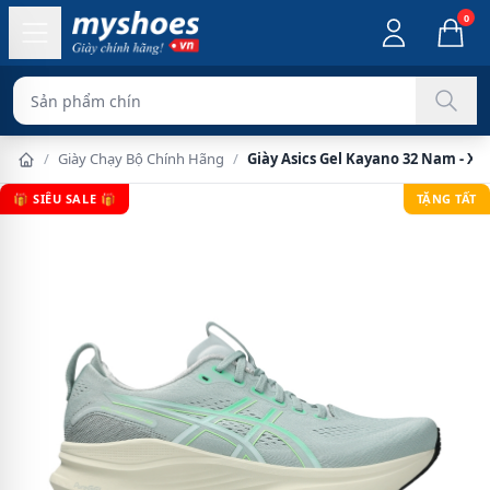
0
Sản phẩm chính hãng 100%
/
Giày Chạy Bộ Chính Hãng
/
Giày Asics Gel Kayano 32 Nam - X
🎁 SIÊU SALE 🎁
TẶNG TẤT