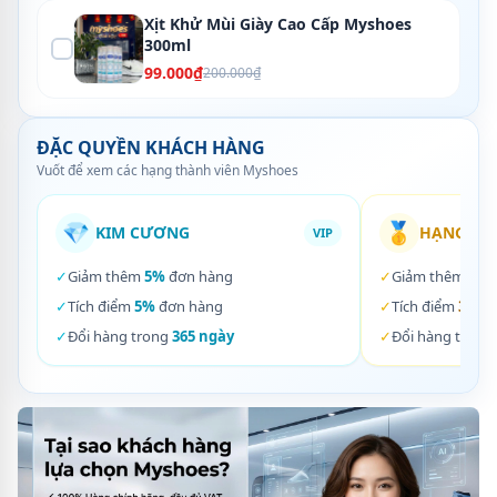
Xịt Khử Mùi Giày Cao Cấp Myshoes
300ml
99.000₫
200.000₫
ĐẶC QUYỀN KHÁCH HÀNG
Vuốt để xem các hạng thành viên Myshoes
💎
🥇
KIM CƯƠNG
HẠNG VÀ
VIP
✓
Giảm thêm
5%
đơn hàng
✓
Giảm thêm
3%
✓
Tích điểm
5%
đơn hàng
✓
Tích điểm
3%
đơ
✓
Đổi hàng trong
365 ngày
✓
Đổi hàng trong