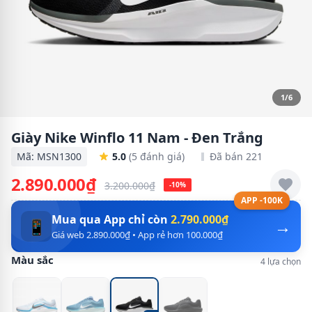
1/6
Giày Nike Winflo 11 Nam - Đen Trắng
Mã: MSN1300
5.0
(5 đánh giá)
Đã bán 221
2.890.000₫
3.200.000₫
-10%
APP -100K
Mua qua App chỉ còn
2.790.000₫
→
📱
Giá web 2.890.000₫ • App rẻ hơn 100.000₫
Màu sắc
4 lựa chọn