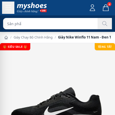
0
Sản phẩm chính hãn
/
Giày Chạy Bộ Chính Hãng
/
Giày Nike Winflo 11 Nam - Đen Tr
🎁 SIÊU SALE 🎁
TẶNG TẤT