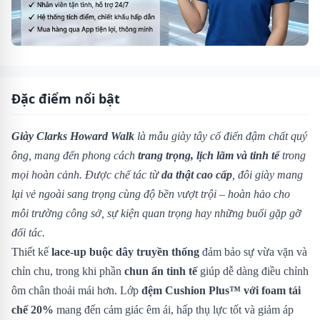
Đặc điểm nổi bật
Giày Clarks Howard Walk
là mẫu giày tây cổ điển đậm chất quý
ông, mang đến phong cách
trang trọng, lịch lãm và tinh tế
trong
mọi hoàn cảnh. Được chế tác từ
da thật cao cấp
, đôi giày mang
lại vẻ ngoài sang trọng cùng độ bền vượt trội – hoàn hảo cho
môi trường công sở, sự kiện quan trọng hay những buổi gặp gỡ
đối tác.
Thiết kế
lace-up buộc dây truyền thống
đảm bảo sự vừa vặn và
chỉn chu, trong khi phần
chun ẩn tinh tế
giúp dễ dàng điều chỉnh
ôm chân thoải mái hơn. Lớp
đệm Cushion Plus™ với foam tái
chế 20%
mang đến cảm giác êm ái, hấp thụ lực tốt và giảm áp