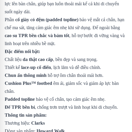
lực lên bàn chân, giúp bạn luôn thoải mái kể cả khi di chuyển
suốt ngày dài.
Phần
cổ giày có đệm (padded topline)
bảo vệ mắt cá chân, hạn
chế ma sát, tăng cảm giác êm nhẹ khi sử dụng. Đế ngoài bằng
cao su TPR bền chắc và bám tốt
, hỗ trợ bước đi vững vàng và
linh hoạt trên nhiều bề mặt.
Đặc điểm nổi bật:
Chất liệu
da thật cao cấp
, bền đẹp và sang trọng.
Thiết kế
lace-up cổ điển
, lịch lãm và dễ điều chỉnh.
Chun ẩn thông minh
hỗ trợ ôm chân thoải mái hơn.
Cushion Plus™ footbed
êm ái, giảm sốc và giảm áp lực bàn
chân.
Padded topline
bảo vệ cổ chân, tạo cảm giác êm nhẹ.
Đế TPR bền bỉ
, chống trơn trượt và linh hoạt khi di chuyển.
Thông tin sản phẩm:
Thương hiệu:
Clarks
Dòng sản phẩm:
Howard Walk