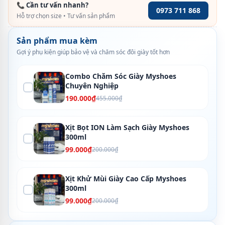
📞 Cần tư vấn nhanh?
0973 711 868
Hỗ trợ chọn size • Tư vấn sản phẩm
Sản phẩm mua kèm
Gợi ý phụ kiện giúp bảo vệ và chăm sóc đôi giày tốt hơn
Combo Chăm Sóc Giày Myshoes
Chuyên Nghiệp
190.000₫
455.000₫
Xịt Bọt ION Làm Sạch Giày Myshoes
300ml
99.000₫
200.000₫
Xịt Khử Mùi Giày Cao Cấp Myshoes
300ml
99.000₫
200.000₫