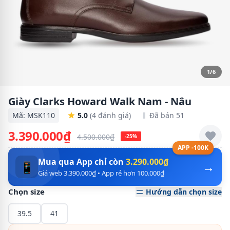
1/6
Giày Clarks Howard Walk Nam - Nâu
Mã: MSK110
5.0
(4 đánh giá)
Đã bán 51
3.390.000₫
4.500.000₫
-25%
APP -100K
Mua qua App chỉ còn
3.290.000₫
→
📱
Giá web 3.390.000₫ • App rẻ hơn 100.000₫
Chọn size
Hướng dẫn chọn size
39.5
41