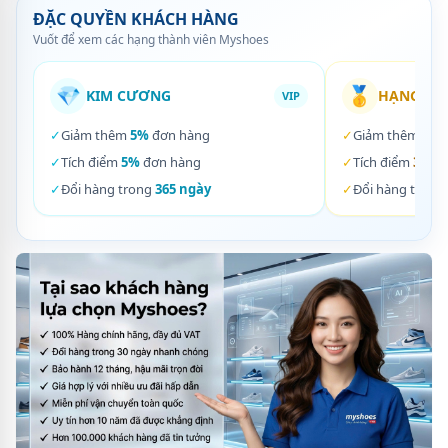
ĐẶC QUYỀN KHÁCH HÀNG
Vuốt để xem các hạng thành viên Myshoes
💎
🥇
KIM CƯƠNG
HẠNG VÀ
VIP
✓
Giảm thêm
5%
đơn hàng
✓
Giảm thêm
3%
✓
Tích điểm
5%
đơn hàng
✓
Tích điểm
3%
đơ
✓
Đổi hàng trong
365 ngày
✓
Đổi hàng trong