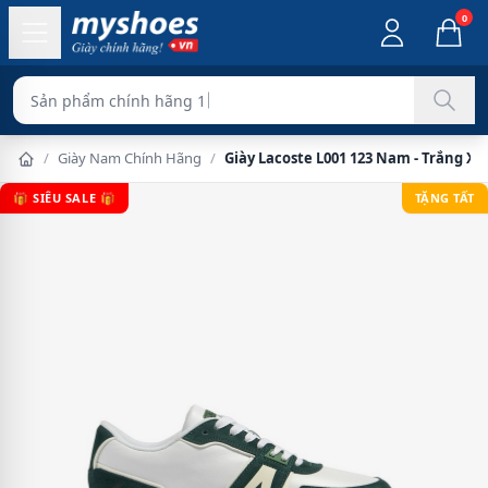
0
Sản phẩm chính hãng 100%
/
Giày Nam Chính Hãng
/
Giày Lacoste L001 123 Nam - Trắng X
🎁 SIÊU SALE 🎁
TẶNG TẤT