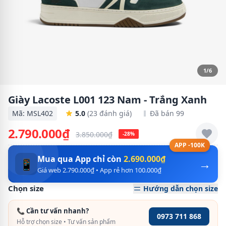
1/6
Giày Lacoste L001 123 Nam - Trắng Xanh
Mã: MSL402
5.0
(23 đánh giá)
Đã bán 99
2.790.000₫
3.850.000₫
-28%
APP -100K
Mua qua App chỉ còn
2.690.000₫
→
📱
Giá web 2.790.000₫ • App rẻ hơn 100.000₫
Chọn size
Hướng dẫn chọn size
📞 Cần tư vấn nhanh?
0973 711 868
Hỗ trợ chọn size • Tư vấn sản phẩm