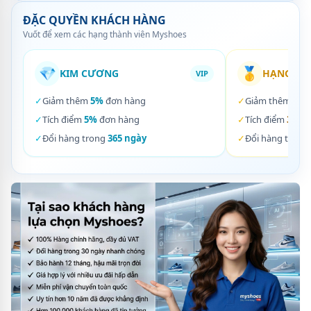
ĐẶC QUYỀN KHÁCH HÀNG
Vuốt để xem các hạng thành viên Myshoes
💎
🥇
KIM CƯƠNG
HẠNG VÀ
VIP
✓
Giảm thêm
5%
đơn hàng
✓
Giảm thêm
3%
✓
Tích điểm
5%
đơn hàng
✓
Tích điểm
3%
đơ
✓
Đổi hàng trong
365 ngày
✓
Đổi hàng trong