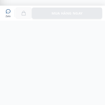
MUA HÀNG NGAY
Zalo
Myshoes là nền tảng mua sắm giày chính hãng hàng đầu
Việt Nam với hơn 100.000 khách hàng đã tin tưởng và lựa
chọn. Cùng với công nghệ hiện đại chúng tôi cam kết