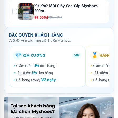
Xịt Khử Mùi Giày Cao Cấp Myshoes
300ml
99.000₫
200.000₫
ĐẶC QUYỀN KHÁCH HÀNG
Vuốt để xem các hạng thành viên Myshoes
💎
🥇
KIM CƯƠNG
HẠNG VÀ
VIP
✓
Giảm thêm
5%
đơn hàng
✓
Giảm thêm
3%
✓
Tích điểm
5%
đơn hàng
✓
Tích điểm
3%
đơ
✓
Đổi hàng trong
365 ngày
✓
Đổi hàng trong