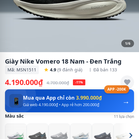
1/6
Giày Nike Vomero 18 Nam - Đen Trắng
Mã: MSN1511
4.9
(9 đánh giá)
Đã bán 133
4.190.000₫
4.700.000₫
-11%
APP -200K
Mua qua App chỉ còn
3.990.000₫
→
📱
Giá web 4.190.000₫ • App rẻ hơn 200.000₫
Màu sắc
11 lựa chọn
›