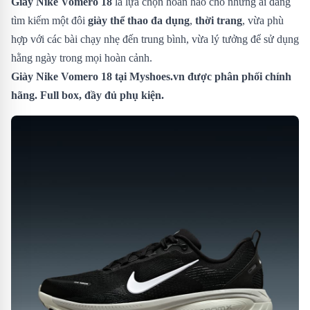
Giày Nike Vomero 18
là lựa chọn hoàn hảo cho những ai đang
tìm kiếm một đôi
giày thể thao đa dụng
,
thời trang
, vừa phù
hợp với các bài chạy nhẹ đến trung bình, vừa lý tưởng để sử dụng
hằng ngày trong mọi hoàn cảnh.
Giày Nike Vomero 18
tại Myshoes.vn được phân phối chính
hãng. Full box, đầy đủ phụ kiện.