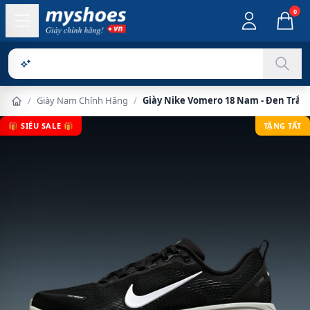
0
Sản phẩm c
/
Giày Nam Chính Hãng
/
Giày Nike Vomero 18 Nam - Đen Trắn
🎁 SIÊU SALE 🎁
TẶNG TẤT