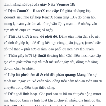
Tính năng nổi bật của giày Nike Vomero 18:
✅
Đệm ZoomX + ReactX cao cấp
: Đế giữa sử dụng lớp
ZoomX siêu nhẹ kết hợp ReactX foam tăng 13% độ phản hồi,
mang lại cảm giác êm ái, hỗ trợ vận động mạnh mẽ nhưng vẫn
cực kỳ dễ chịu khi mang cả ngày.
✅
Thiết kế thời trang, dễ phối đồ
: Dáng giày hiện đại, sắc nét
và tinh tế giúp bạn dễ dàng kết hợp cùng quần jogger, jeans hoặc
đồ thể thao – phù hợp đi làm, dạo phố, du lịch hay tập luyện.
✅
Thân giày lưới kỹ thuật thoáng khí
: Chất liệu mesh cao cấp
tạo cảm giác mềm mại và mát mẻ suốt ngày dài, đồng thời tăng
độ ôm chân tự nhiên.
✅
Lớp lót plush êm ái & chi tiết phản quang
: Mang đến sự
thoải mái ngay khi xỏ chân vào, đồng thời đảm bảo an toàn khi di
chuyển trong điều kiện thiếu sáng.
✅
Đế ngoài linh hoạt
: Các pod cao su hỗ trợ chuyển động mượt
mà, tăng độ bám và linh hoạt khi di chuyển nhiều địa hình đô thị.