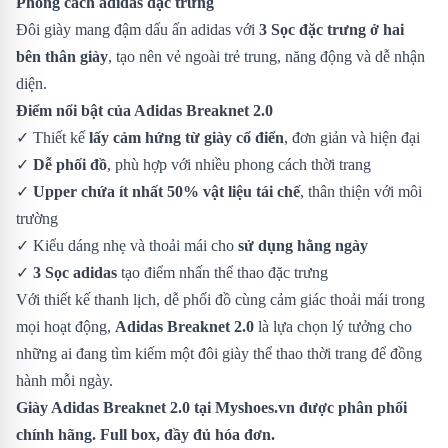
Phong cách adidas đặc trưng
Đôi giày mang đậm dấu ấn adidas với
3 Sọc đặc trưng ở hai
bên thân giày
, tạo nên vẻ ngoài trẻ trung, năng động và dễ nhận
diện.
Điểm nổi bật của Adidas Breaknet 2.0
✓ Thiết kế
lấy cảm hứng từ giày cổ điển
, đơn giản và hiện đại
✓
Dễ phối đồ
, phù hợp với nhiều phong cách thời trang
✓
Upper chứa ít nhất 50% vật liệu tái chế
, thân thiện với môi
trường
✓ Kiểu dáng nhẹ và thoải mái cho
sử dụng hằng ngày
✓
3 Sọc adidas
tạo điểm nhấn thể thao đặc trưng
Với thiết kế thanh lịch, dễ phối đồ cùng cảm giác thoải mái trong
mọi hoạt động,
Adidas Breaknet 2.0
là lựa chọn lý tưởng cho
những ai đang tìm kiếm một đôi giày thể thao thời trang để đồng
hành mỗi ngày.
Giày Adidas Breaknet 2.0
tại Myshoes.vn được phân phối
chính hãng. Full box, đầy đủ hóa đơn.