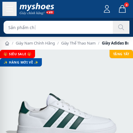
0
Sản phẩm chính hãng 1
/
Giày Nam Chính Hãng
/
Giày Thể Thao Nam
/
Giày Adidas Bre
🎁 SIÊU SALE 🎁
TẶNG TẤT
✨ HÀNG MỚI VỀ ✨