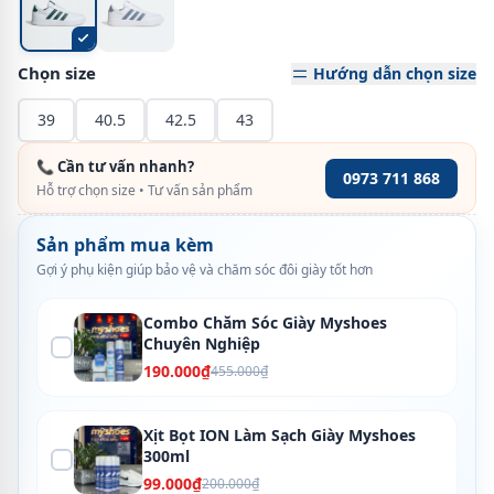
Chọn size
Hướng dẫn chọn size
39
40.5
42.5
43
📞 Cần tư vấn nhanh?
0973 711 868
Hỗ trợ chọn size • Tư vấn sản phẩm
Sản phẩm mua kèm
Gợi ý phụ kiện giúp bảo vệ và chăm sóc đôi giày tốt hơn
Combo Chăm Sóc Giày Myshoes
Chuyên Nghiệp
190.000₫
455.000₫
Xịt Bọt ION Làm Sạch Giày Myshoes
300ml
99.000₫
200.000₫