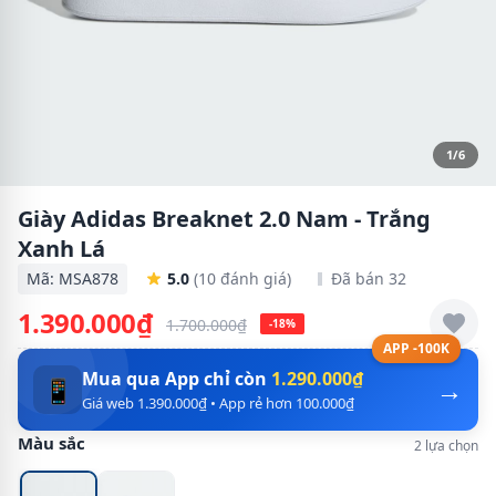
1/6
Giày Adidas Breaknet 2.0 Nam - Trắng
Xanh Lá
Mã: MSA878
5.0
(10 đánh giá)
Đã bán 32
1.390.000₫
1.700.000₫
-18%
APP -100K
Mua qua App chỉ còn
1.290.000₫
→
📱
Giá web 1.390.000₫ • App rẻ hơn 100.000₫
Màu sắc
2 lựa chọn