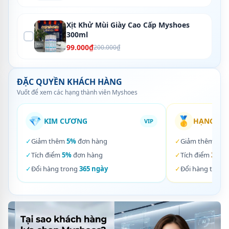
Xịt Khử Mùi Giày Cao Cấp Myshoes
300ml
99.000₫
200.000₫
ĐẶC QUYỀN KHÁCH HÀNG
Vuốt để xem các hạng thành viên Myshoes
💎
🥇
KIM CƯƠNG
HẠNG VÀ
VIP
✓
Giảm thêm
5%
đơn hàng
✓
Giảm thêm
3%
✓
Tích điểm
5%
đơn hàng
✓
Tích điểm
3%
đơ
✓
Đổi hàng trong
365 ngày
✓
Đổi hàng trong