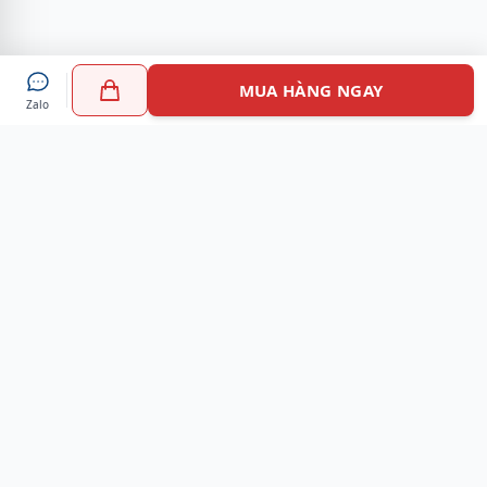
MUA HÀNG NGAY
Zalo
Myshoes là nền tảng mua sắm giày chính hãng hàng đầu
Việt Nam với hơn 100.000 khách hàng đã tin tưởng và lựa