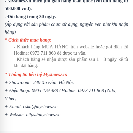
- Myshoes.vn miễn phí giao hàng toàn quốc (với đơn hàng từ
500.000 vnđ).
- Đổi hàng trong 30 ngày.
(Áp dụng với sản phẩm chưa sử dụng, nguyên vẹn như khi nhận
hàng)
* Cách thức mua hàng:
- Khách hàng MUA HÀNG trên website hoặc gọi điện tới
Hotline:
0973 711 868
để được tư vấn.
- Khách hàng sẽ nhận được sản phẩm sau 1 - 3 ngày kể từ
khi đặt hàng.
* Thông tin liên hệ Myshoes.vn:
+ Showroom: 249 Xã Đàn, Hà Nội.
+ Điện thoại:
0903 479 488
/ Hotline:
0973 711 868
(Zalo,
Viber)
+ Email: cskh@myshoes.vn
+ Website:
https://myshoes.vn