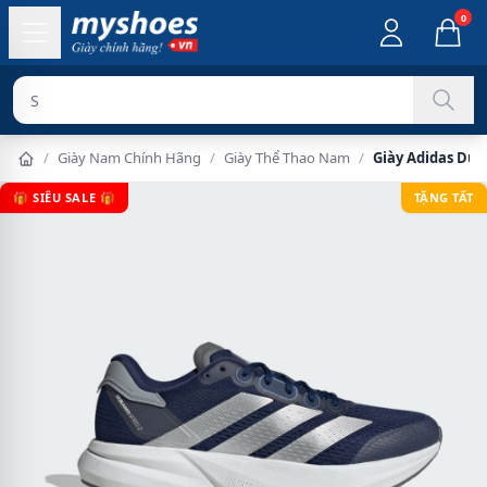
0
Sản phẩm chính h
/
Giày Nam Chính Hãng
/
Giày Thể Thao Nam
/
Giày Adidas Du
🎁 SIÊU SALE 🎁
TẶNG TẤT