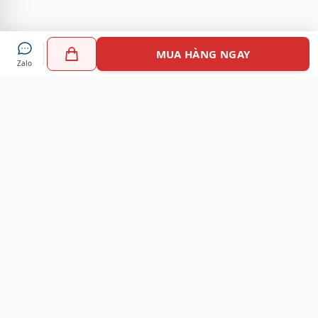
MUA HÀNG NGAY
Zalo
Myshoes là nền tảng mua sắm giày chính hãng hàng đầu
Việt Nam với hơn 100.000 khách hàng đã tin tưởng và lựa