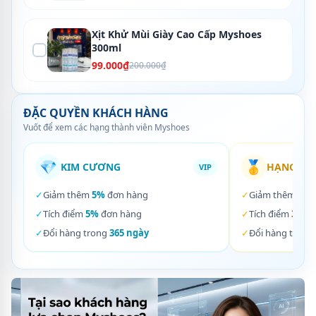
Xịt Khử Mùi Giày Cao Cấp Myshoes
300ml
99.000₫
200.000₫
ĐẶC QUYỀN KHÁCH HÀNG
Vuốt để xem các hạng thành viên Myshoes
💎
🥇
KIM CƯƠNG
HẠNG VÀ
VIP
✓
Giảm thêm
5%
đơn hàng
✓
Giảm thêm
3%
✓
Tích điểm
5%
đơn hàng
✓
Tích điểm
3%
đơ
✓
Đổi hàng trong
365 ngày
✓
Đổi hàng trong