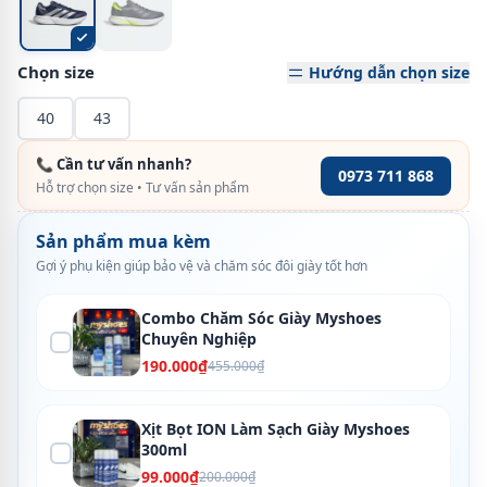
Chọn size
Hướng dẫn chọn size
40
43
📞 Cần tư vấn nhanh?
0973 711 868
Hỗ trợ chọn size • Tư vấn sản phẩm
Sản phẩm mua kèm
Gợi ý phụ kiện giúp bảo vệ và chăm sóc đôi giày tốt hơn
Combo Chăm Sóc Giày Myshoes
Chuyên Nghiệp
190.000₫
455.000₫
Xịt Bọt ION Làm Sạch Giày Myshoes
300ml
99.000₫
200.000₫