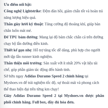
Ưu điểm nổi bật:
Công nghệ Lightstrike
: Đệm đàn hồi, giảm chấn tốt và hoàn trả
năng lượng hiệu quả.
Thân giày lưới kỹ thuật
: Tăng cường độ thoáng khí, giúp bàn
chân luôn mát mẻ.
Đế TPU bám đường
: Mang lại độ bám chắc chắn cả trên đường
chạy bộ lẫn đường điền kinh.
Thiết kế gọn nhẹ
: Hỗ trợ tăng tốc dễ dàng, phù hợp cho người
mới tập lẫn runner kinh nghiệm.
Thân thiện môi trường
: Sản xuất với ít nhất 20% vật liệu tái
chế, góp phần giảm tác động đến hành tinh.
Sở hữu ngay
Adidas Duramo Speed 2 chính hãng
tại
Myshoes.vn để trải nghiệm tốc độ, sự thoải mái và phong cách
thể thao hiện đại trên từng km chạy!
Giày Adidas Duramo Speed 2
tại Myshoes.vn được phân
phối chính hãng. Full box, đầy đủ hóa đơn.