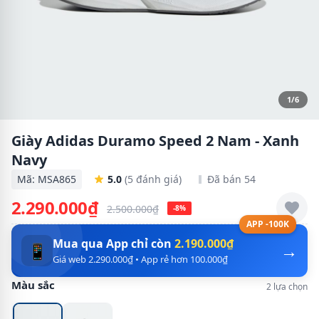
1/6
Giày Adidas Duramo Speed 2 Nam - Xanh
Navy
Mã: MSA865
5.0
(5 đánh giá)
Đã bán 54
2.290.000₫
2.500.000₫
-8%
APP -100K
Mua qua App chỉ còn
2.190.000₫
→
📱
Giá web 2.290.000₫ • App rẻ hơn 100.000₫
Màu sắc
2 lựa chọn