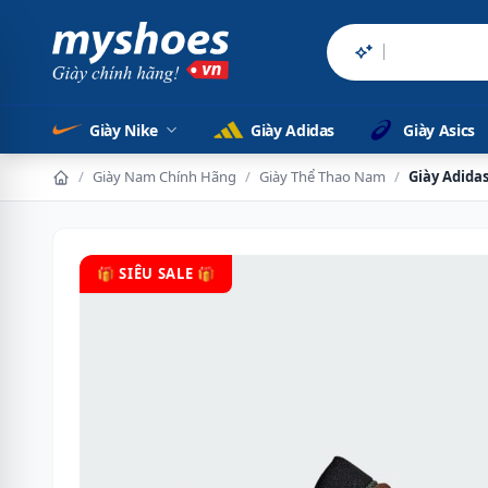
Sản phẩm chính h
Giày Nike
Giày Adidas
Giày Asics
/
Giày Nam Chính Hãng
/
Giày Thể Thao Nam
/
Giày Adida
🎁 SIÊU SALE 🎁