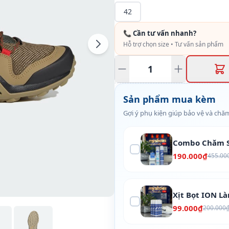
42
📞 Cần tư vấn nhanh?
Hỗ trợ chọn size • Tư vấn sản phẩm
Sản phẩm mua kèm
Gợi ý phụ kiện giúp bảo vệ và chăm
Combo Chăm S
190.000₫
455.00
Xịt Bọt ION L
99.000₫
200.000