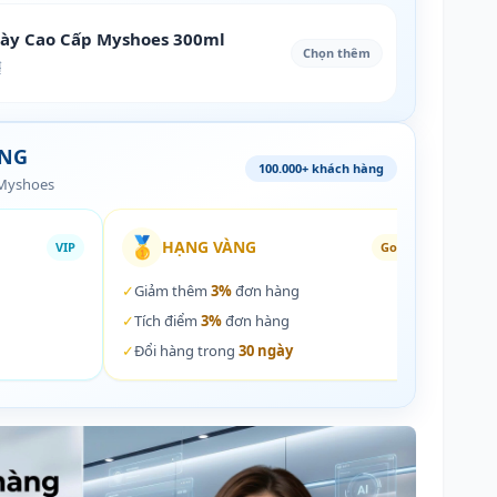
iày Cao Cấp Myshoes 300ml
Chọn thêm
₫
ÀNG
100.000+ khách hàng
 Myshoes
🥇
🏵️
HẠNG VÀNG
VIP
Gold
✓
Giảm thêm
3%
đơn hàng
✓
Giả
✓
Tích điểm
3%
đơn hàng
✓
Tích
✓
Đổi hàng trong
30 ngày
✓
Đổi 