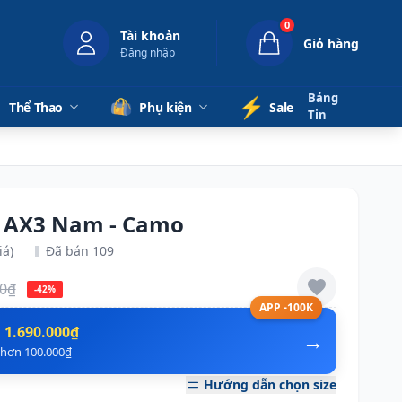
0
Tài khoản
Giỏ hàng
Đăng nhập
Bảng
⚡️
Thể Thao
Phụ kiện
Sale
Tin
x AX3 Nam - Camo
iá)
Đã bán 109
00₫
-42%
APP -100K
n
1.690.000₫
→
ẻ hơn 100.000₫
Hướng dẫn chọn size