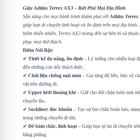
Giày Adidas Terrex AX3 – Bứt Phá Mọi Địa Hình
Sẵn sàng cho mọi hành trình khám phá với
Adidas Terrex
giúp bạn di chuyển linh hoạt và ổn định trên mọi địa hình. 
hiểm thiên nhiên, Terrex AX3 mang đến sự bền bỉ và thoải m
phục mọi thử thách.
Điểm Nổi Bật:
✔
Thiết kế đa năng, ổn định
– Lý tưởng cho nhiều loại đ
đến những con dốc thách thức.
✔
Chất liệu chống mài mòn
– Gia tăng độ bền, bảo vệ ch
vật trên đường đi.
✔
Upper lưới thoáng khí
– Giữ cho đôi chân luôn mát mẻ,
chuyển lâu.
✔
Sockliner đúc khuôn
– Tạo sự ôm chân hoàn hảo, mang 
trong những chuyến đi dài.
✔
Đế bám chắc, linh hoạt
– Giúp bạn tự tin di chuyển trê
bằng phẳng.