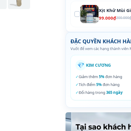
Xịt Khử Mùi G
99.000₫
200.000
ĐẶC QUYỀN KHÁCH H
Vuốt để xem các hạng thành viên
💎
KIM CƯƠNG
✓
Giảm thêm
5%
đơn hàng
✓
Tích điểm
5%
đơn hàng
✓
Đổi hàng trong
365 ngày