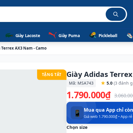
Giày Lacoste
Giày Puma
Pickleball
s Terrex AX3 Nam - Camo
Giày Adidas Terre
TẶNG TẤT
Mã: MSA743
5.0
(3 đánh g
1.790.000₫
3.060.0
Mua qua App chỉ cò
📱
Giá web 1.790.000₫ • App r
Chọn size