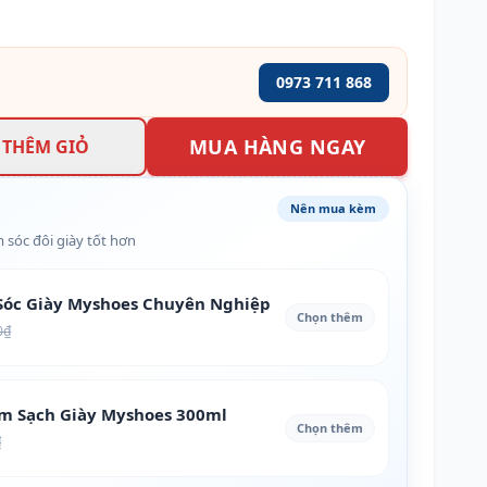
0973 711 868
MUA HÀNG NGAY
THÊM GIỎ
Nên mua kèm
 sóc đôi giày tốt hơn
óc Giày Myshoes Chuyên Nghiệp
Chọn thêm
0₫
àm Sạch Giày Myshoes 300ml
Chọn thêm
₫