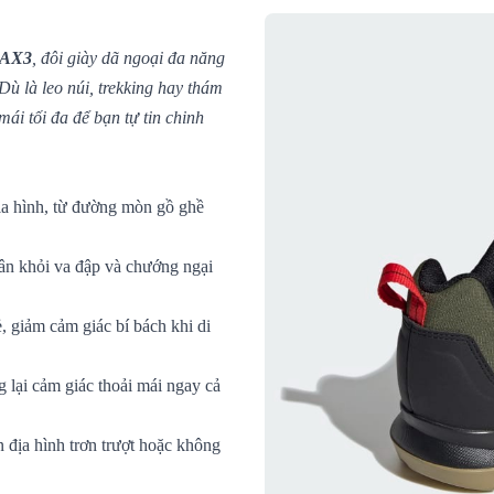
 AX3
, đôi giày dã ngoại đa năng
Dù là leo núi, trekking hay thám
ái tối đa để bạn tự tin chinh
ịa hình, từ đường mòn gồ ghề
ân khỏi va đập và chướng ngại
 giảm cảm giác bí bách khi di
lại cảm giác thoải mái ngay cả
n địa hình trơn trượt hoặc không