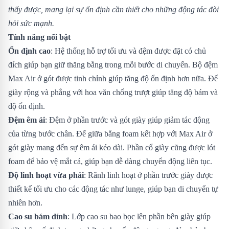
thấy được, mang lại sự ổn định cần thiết cho những động tác đòi
hỏi sức mạnh.
Tính năng nổi bật
Ổn định cao
: Hệ thống hỗ trợ tối ưu và đệm được đặt có chủ
đích giúp bạn giữ thăng bằng trong mỗi bước di chuyển. Bộ đệm
Max Air ở gót được tinh chỉnh giúp tăng độ ổn định hơn nữa. Đế
giày rộng và phẳng với hoa văn chống trượt giúp tăng độ bám và
độ ổn định.
Đệm êm ái
: Đệm ở phần trước và gót giày giúp giảm tác động
của từng bước chân. Đế giữa bằng foam kết hợp với Max Air ở
gót giày mang đến sự êm ái kéo dài. Phần cổ giày cũng được lót
foam để bảo vệ mắt cá, giúp bạn dễ dàng chuyển động liên tục.
Độ linh hoạt vừa phải
: Rãnh linh hoạt ở phần trước giày được
thiết kế tối ưu cho các động tác như lunge, giúp bạn di chuyển tự
nhiên hơn.
Cao su bám dính
: Lớp cao su bao bọc lên phần bên giày giúp