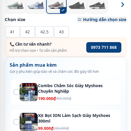
›
Chọn size
Hướng dẫn chọn size
41
42
42.5
43
📞 Cần tư vấn nhanh?
0973 711 868
Hỗ trợ chọn size • Tư vấn sản phẩm
Sản phẩm mua kèm
Gợi ý phụ kiện giúp bảo vệ và chăm sóc đôi giày tốt hơn
Combo Chăm Sóc Giày Myshoes
Chuyên Nghiệp
190.000₫
455.000₫
Xịt Bọt ION Làm Sạch Giày Myshoes
300ml
99.000₫
200.000₫