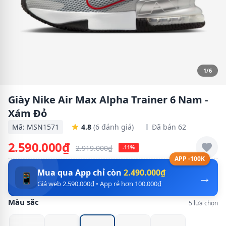
1/6
Giày Nike Air Max Alpha Trainer 6 Nam -
Xám Đỏ
Mã: MSN1571
4.8
(6 đánh giá)
Đã bán 62
2.590.000₫
2.919.000₫
-11%
APP -100K
Mua qua App chỉ còn
2.490.000₫
→
📱
Giá web 2.590.000₫ • App rẻ hơn 100.000₫
Màu sắc
5 lựa chọn