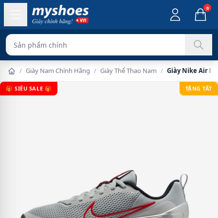
0
Sản phẩm chính hãng 100%
/
Giày Nam Chính Hãng
/
Giày Thể Thao Nam
/
Giày Nike Air M
🎁 SIÊU SALE 🎁
TẶNG TẤT