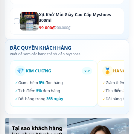
Xịt Khử Mùi Giày Cao Cấp Myshoes
300ml
99.000₫
200.000₫
ĐẶC QUYỀN KHÁCH HÀNG
Vuốt để xem các hạng thành viên Myshoes
💎
🥇
KIM CƯƠNG
HẠNG VÀ
VIP
✓
Giảm thêm
5%
đơn hàng
✓
Giảm thêm
3%
✓
Tích điểm
5%
đơn hàng
✓
Tích điểm
3%
đơ
✓
Đổi hàng trong
365 ngày
✓
Đổi hàng trong