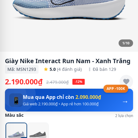
1/10
Giày Nike Interact Run Nam - Xanh Trắng
Mã: MSN1293
5.0
(4 đánh giá)
Đã bán 129
2.190.000₫
2.479.000₫
-12%
APP -100K
Mua qua App chỉ còn
2.090.000₫
→
📱
Giá web 2.190.000₫ • App rẻ hơn 100.000₫
Màu sắc
2 lựa chọn