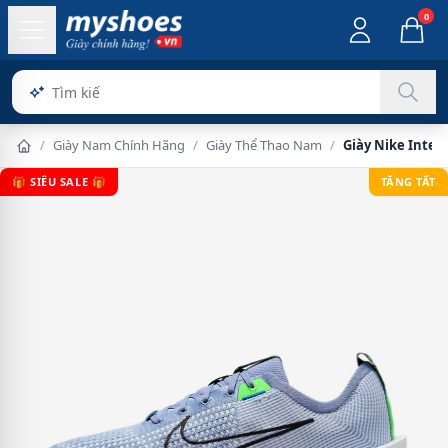
0
Sản
/
Giày Nam Chính Hãng
/
Giày Thể Thao Nam
/
Giày Nike Inter
🎁 SIÊU SALE 🎁
TẶNG TẤT