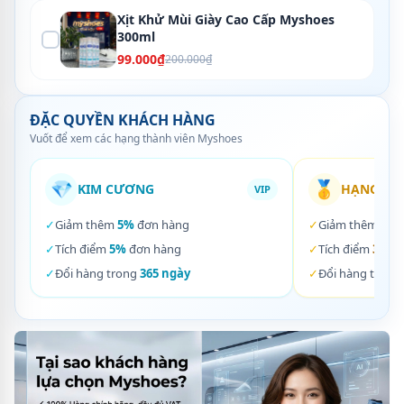
Xịt Khử Mùi Giày Cao Cấp Myshoes
300ml
99.000₫
200.000₫
ĐẶC QUYỀN KHÁCH HÀNG
Vuốt để xem các hạng thành viên Myshoes
💎
🥇
KIM CƯƠNG
HẠNG VÀ
VIP
✓
Giảm thêm
5%
đơn hàng
✓
Giảm thêm
3%
✓
Tích điểm
5%
đơn hàng
✓
Tích điểm
3%
đơ
✓
Đổi hàng trong
365 ngày
✓
Đổi hàng trong