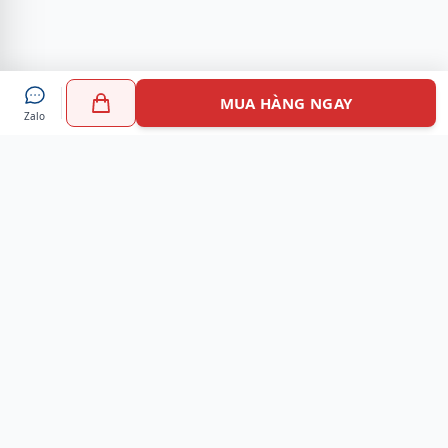
MUA HÀNG NGAY
Zalo
Myshoes là nền tảng mua sắm giày chính hãng hàng đầu