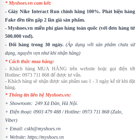
* Myshoes.vn cam kết:
-
Giày Nike Interact Run
chính hãng 100%. Phát hiện hàng
Fake đền tiền gấp 2 lần giá sản phẩm.
- Myshoes.vn miễn phí giao hàng toàn quốc (với đơn hàng từ
500.000 vnđ).
- Đổi hàng trong 30 ngày.
(Áp dụng với sản phẩm chưa sử
dụng, nguyên vẹn như khi nhận hàng)
* Cách thức mua hàng:
- Khách hàng MUA HÀNG trên website hoặc gọi điện tới
Hotline:
0973 711 868
để được tư vấn.
- Khách hàng sẽ nhận được sản phẩm sau 1 - 3 ngày kể từ khi đặt
hàng.
* Thông tin liên hệ Myshoes.vn:
+ Showroom: 249 Xã Đàn, Hà Nội.
+ Điện thoại:
0903 479 488
/
Hotline:
0973 711 868
(Zalo,
Viber)
+ Email: cskh@myshoes.vn
+ Website:
https://myshoes.vn