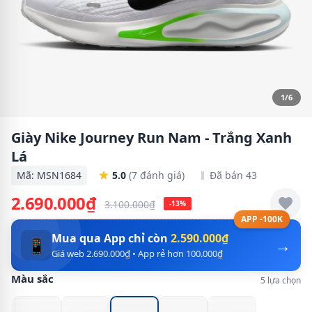
1/6
Giày Nike Journey Run Nam - Trắng Xanh
Lá
Mã: MSN1684
5.0
(7 đánh giá)
Đã bán 43
2.690.000₫
3.100.000₫
-13%
APP -100K
Mua qua App chỉ còn
2.590.000₫
→
📱
Giá web 2.690.000₫ • App rẻ hơn 100.000₫
Màu sắc
5 lựa chọn