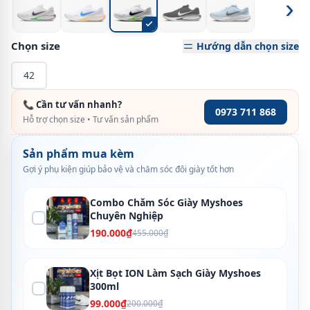
›
Chọn size
Hướng dẫn chọn size
42
📞 Cần tư vấn nhanh?
0973 711 868
Hỗ trợ chọn size • Tư vấn sản phẩm
Sản phẩm mua kèm
Gợi ý phụ kiện giúp bảo vệ và chăm sóc đôi giày tốt hơn
Combo Chăm Sóc Giày Myshoes
Chuyên Nghiệp
190.000₫
455.000₫
Xịt Bọt ION Làm Sạch Giày Myshoes
300ml
99.000₫
200.000₫