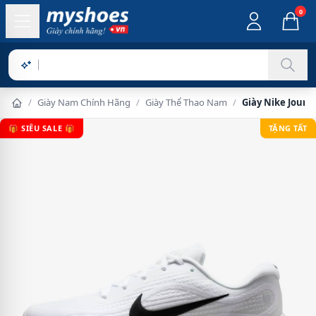
0
Sản phẩm
/
Giày Nam Chính Hãng
/
Giày Thể Thao Nam
/
Giày Nike Journ
🎁 SIÊU SALE 🎁
TẶNG TẤT