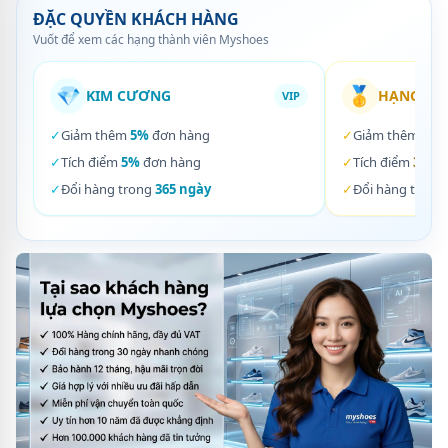
ĐẶC QUYỀN KHÁCH HÀNG
Vuốt để xem các hạng thành viên Myshoes
💎
🥇
KIM CƯƠNG
HẠNG VÀ
VIP
✓
Giảm thêm
5%
đơn hàng
✓
Giảm thêm
3%
✓
Tích điểm
5%
đơn hàng
✓
Tích điểm
3%
đơ
✓
Đổi hàng trong
365 ngày
✓
Đổi hàng trong