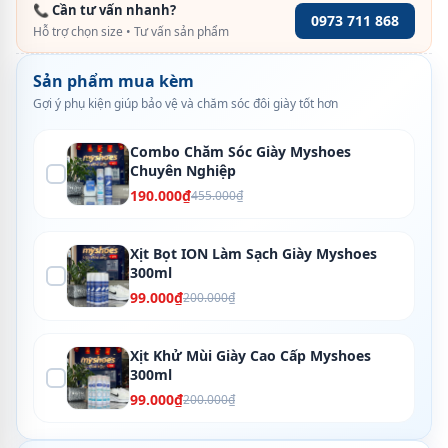
📞 Cần tư vấn nhanh?
0973 711 868
Hỗ trợ chọn size • Tư vấn sản phẩm
Sản phẩm mua kèm
Gợi ý phụ kiện giúp bảo vệ và chăm sóc đôi giày tốt hơn
Combo Chăm Sóc Giày Myshoes
Chuyên Nghiệp
190.000₫
455.000₫
Xịt Bọt ION Làm Sạch Giày Myshoes
300ml
99.000₫
200.000₫
Xịt Khử Mùi Giày Cao Cấp Myshoes
300ml
99.000₫
200.000₫