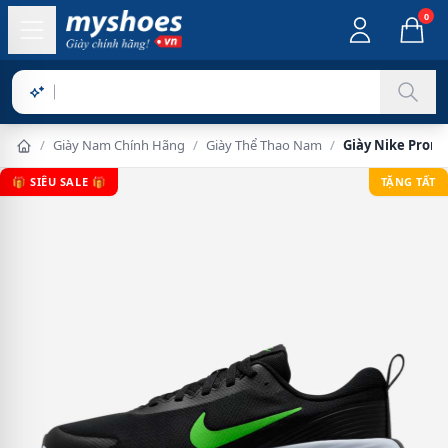
0
Sản phẩm ch
/
Giày Nam Chính Hãng
/
Giày Thể Thao Nam
/
Giày Nike Prom
🎁 SIÊU SALE 🎁
TẶNG TẤT