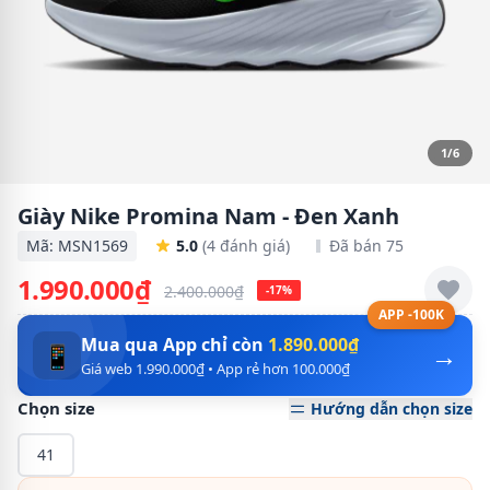
1/6
Giày Nike Promina Nam - Đen Xanh
Mã: MSN1569
5.0
(4 đánh giá)
Đã bán 75
1.990.000₫
2.400.000₫
-17%
APP -100K
Mua qua App chỉ còn
1.890.000₫
→
📱
Giá web 1.990.000₫ • App rẻ hơn 100.000₫
Chọn size
Hướng dẫn chọn size
41