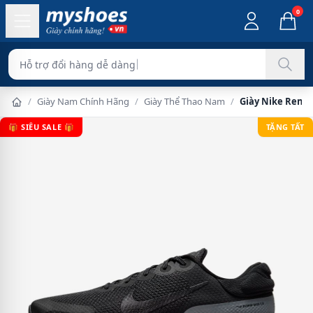
0
Hỗ trợ đổi hàng dễ dàng
/
Giày Nam Chính Hãng
/
Giày Thể Thao Nam
/
Giày Nike Renew
🎁 SIÊU SALE 🎁
TẶNG TẤT