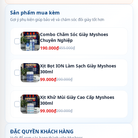
Sản phẩm mua kèm
Gợi ý phụ kiện giúp bảo vệ và chăm sóc đôi giày tốt hơn
Combo Chăm Sóc Giày Myshoes
Chuyên Nghiệp
190.000₫
455.000₫
Xịt Bọt ION Làm Sạch Giày Myshoes
300ml
99.000₫
200.000₫
Xịt Khử Mùi Giày Cao Cấp Myshoes
300ml
99.000₫
200.000₫
ĐẶC QUYỀN KHÁCH HÀNG
Vuốt để xem các hạng thành viên Myshoes