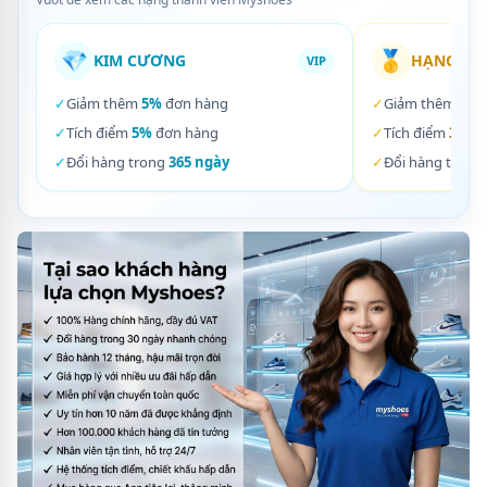
💎
🥇
KIM CƯƠNG
HẠNG VÀ
VIP
✓
Giảm thêm
5%
đơn hàng
✓
Giảm thêm
3%
✓
Tích điểm
5%
đơn hàng
✓
Tích điểm
3%
đơ
✓
Đổi hàng trong
365 ngày
✓
Đổi hàng trong