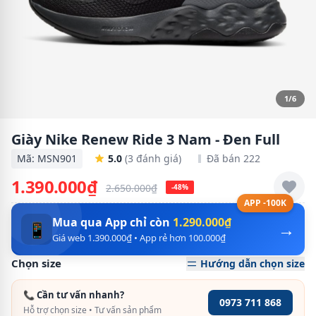
1/6
Giày Nike Renew Ride 3 Nam - Đen Full
Mã: MSN901
5.0
(3 đánh giá)
Đã bán 222
1.390.000₫
2.650.000₫
-48%
APP -100K
Mua qua App chỉ còn
1.290.000₫
→
📱
Giá web 1.390.000₫ • App rẻ hơn 100.000₫
Chọn size
Hướng dẫn chọn size
📞 Cần tư vấn nhanh?
0973 711 868
Hỗ trợ chọn size • Tư vấn sản phẩm