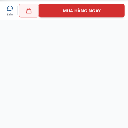
MUA HÀNG NGAY
Zalo
Myshoes là nền tảng mua sắm giày chính hãng hàng đầu
Việt Nam với hơn 100.000 khách hàng đã tin tưởng và lựa
chọn. Cùng với công nghệ hiện đại chúng tôi cam kết
mang đến trải nghiệm mua sắm tuyệt vời nhất.