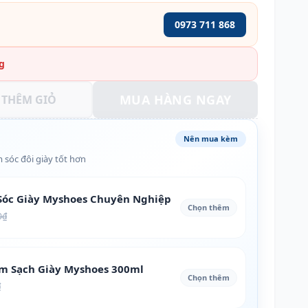
0973 711 868
g
MUA HÀNG NGAY
THÊM GIỎ
Nên mua kèm
 sóc đôi giày tốt hơn
óc Giày Myshoes Chuyên Nghiệp
Chọn thêm
0₫
àm Sạch Giày Myshoes 300ml
Chọn thêm
₫