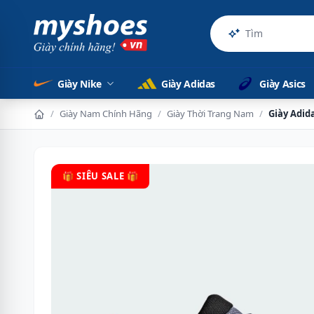
Sản phẩm c
Giày Nike
Giày Adidas
Giày Asics
/
Giày Nam Chính Hãng
/
Giày Thời Trang Nam
/
Giày Adid
🎁 SIÊU SALE 🎁