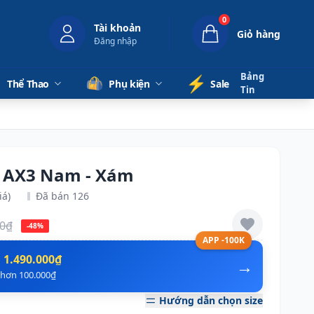
0
Tài khoản
Giỏ hàng
Đăng nhập
Bảng
⚡️
Thể Thao
Phụ kiện
Sale
Tin
x AX3 Nam - Xám
iá)
Đã bán 126
00₫
-48%
APP -100K
n
1.490.000₫
→
ẻ hơn 100.000₫
Hướng dẫn chọn size