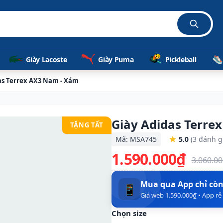
Giày Lacoste
Giày Puma
Pickleball
as Terrex AX3 Nam - Xám
Giày Adidas Terre
TẶNG TẤT
Mã: MSA745
5.0
(3 đánh g
1.590.000₫
3.060.0
Mua qua App chỉ cò
📱
Giá web 1.590.000₫ • App r
Chọn size