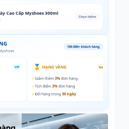
iày Cao Cấp Myshoes 300ml
Chọn thêm
₫
ÀNG
100.000+ khách hàng
 Myshoes
🥇
🏵️
HẠNG VÀNG
VIP
Gold
✓
Giảm thêm
3%
đơn hàng
✓
Giả
✓
Tích điểm
3%
đơn hàng
✓
Tích
✓
Đổi hàng trong
30 ngày
✓
Đổi 