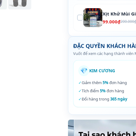
Xịt Khử Mùi G
99.000₫
200.000
ĐẶC QUYỀN KHÁCH H
Vuốt để xem các hạng thành viên
💎
KIM CƯƠNG
✓
Giảm thêm
5%
đơn hàng
✓
Tích điểm
5%
đơn hàng
✓
Đổi hàng trong
365 ngày