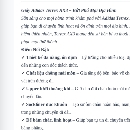
Giày Adidas Terrex AX3 – Bứt Phá Mọi Địa Hình
Sẵn sàng cho mọi hành trình khám phá với
Adidas Terrex
giúp bạn di chuyển linh hoạt và ổn định trên mọi địa hình. 
hiểm thiên nhiên, Terrex AX3 mang đến sự bền bỉ và thoải m
phục mọi thử thách.
Điểm Nổi Bật:
✔
Thiết kế đa năng, ổn định
– Lý tưởng cho nhiều loại đ
đến những con dốc thách thức.
✔
Chất liệu chống mài mòn
– Gia tăng độ bền, bảo vệ ch
vật trên đường đi.
✔
Upper lưới thoáng khí
– Giữ cho đôi chân luôn mát mẻ,
chuyển lâu.
✔
Sockliner đúc khuôn
– Tạo sự ôm chân hoàn hảo, mang 
trong những chuyến đi dài.
✔
Đế bám chắc, linh hoạt
– Giúp bạn tự tin di chuyển trê
bằng phẳng.