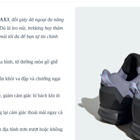
 AX3
, đôi giày dã ngoại đa năng
Dù là leo núi, trekking hay thám
ái tối đa để bạn tự tin chinh
ịa hình, từ đường mòn gồ ghề
ân khỏi va đập và chướng ngại
 giảm cảm giác bí bách khi di
lại cảm giác thoải mái ngay cả
n địa hình trơn trượt hoặc không