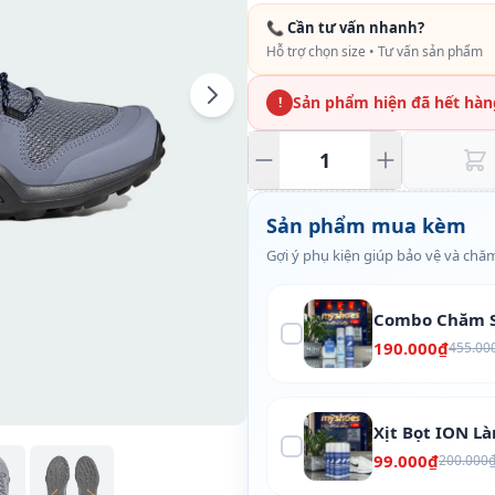
📞 Cần tư vấn nhanh?
Hỗ trợ chọn size • Tư vấn sản phẩm
Sản phẩm hiện đã hết hàn
!
Sản phẩm mua kèm
Gợi ý phụ kiện giúp bảo vệ và chăm
Combo Chăm S
190.000₫
455.00
Xịt Bọt ION L
99.000₫
200.000