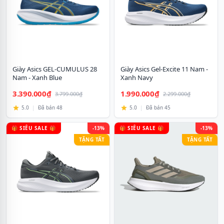
Giày Asics GEL-CUMULUS 28
Giày Asics Gel-Excite 11 Nam -
Nam - Xanh Blue
Xanh Navy
3.390.000₫
1.990.000₫
3.799.000₫
2.299.000₫
5.0
|
Đã bán 48
5.0
|
Đã bán 45
🎁 SIÊU SALE 🎁
-13%
🎁 SIÊU SALE 🎁
-13%
TẶNG TẤT
TẶNG TẤT