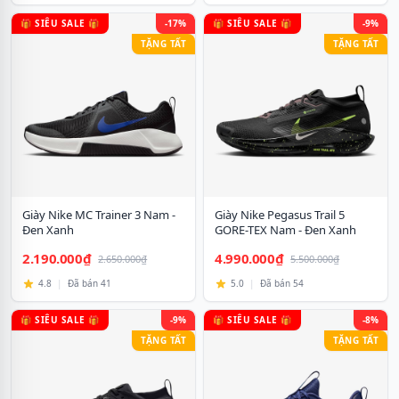
🎁 SIÊU SALE 🎁
-17%
🎁 SIÊU SALE 🎁
-9%
TẶNG TẤT
TẶNG TẤT
Giày Nike MC Trainer 3 Nam -
Giày Nike Pegasus Trail 5
Đen Xanh
GORE-TEX Nam - Đen Xanh
2.190.000₫
4.990.000₫
2.650.000₫
5.500.000₫
4.8
|
Đã bán 41
5.0
|
Đã bán 54
🎁 SIÊU SALE 🎁
-9%
🎁 SIÊU SALE 🎁
-8%
TẶNG TẤT
TẶNG TẤT