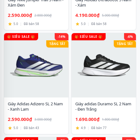
Xám Đen
- Xám
2.590.000₫
4.190.000₫
2.800.000₫
5.000.000₫
5.0
|
Đã bán 58
5.0
|
Đã bán 58
🎁 SIÊU SALE 🎁
-14%
🎁 SIÊU SALE 🎁
-6%
TẶNG TẤT
TẶNG TẤT
Giày Adidas Adizero SL 2 Nam
Giày adidas Duramo SL 2 Nam
- Xanh Lam
- Đen Trắng
2.590.000₫
1.690.000₫
3.000.000₫
1.800.000₫
5.0
|
Đã bán 43
4.9
|
Đã bán 77