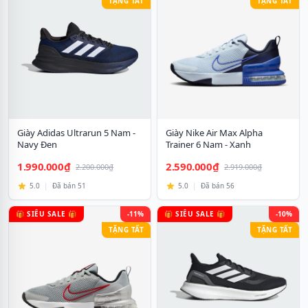
TẶNG TẤT
TẶNG TẤT
Giày Adidas Ultrarun 5 Nam -
Giày Nike Air Max Alpha
Navy Đen
Trainer 6 Nam - Xanh
1.990.000₫
2.590.000₫
2.200.000₫
2.919.000₫
5.0
|
Đã bán 51
5.0
|
Đã bán 56
🎁 SIÊU SALE 🎁
-11%
🎁 SIÊU SALE 🎁
-10%
TẶNG TẤT
TẶNG TẤT