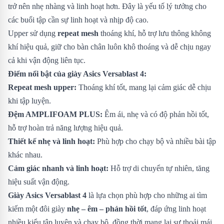
trở nên nhẹ nhàng và linh hoạt hơn. Đây là yếu tố lý tưởng cho
các buổi tập cần sự linh hoạt và nhịp độ cao.
Upper sử dụng
repeat mesh
thoáng khí, hỗ trợ lưu thông không
khí hiệu quả, giữ cho bàn chân luôn khô thoáng và dễ chịu ngay
cả khi vận động liên tục.
Điểm nổi bật của giày Asics Versablast 4:
Repeat mesh upper:
Thoáng khí tốt, mang lại cảm giác dễ chịu
khi tập luyện.
Đệm AMPLIFOAM PLUS:
Êm ái, nhẹ và có độ phản hồi tốt,
hỗ trợ hoàn trả năng lượng hiệu quả.
Thiết kế nhẹ và linh hoạt:
Phù hợp cho chạy bộ và nhiều bài tập
khác nhau.
Cảm giác nhanh và linh hoạt:
Hỗ trợ di chuyển tự nhiên, tăng
hiệu suất vận động.
Giày Asics Versablast 4
là lựa chọn phù hợp cho những ai tìm
kiếm một đôi giày
nhẹ – êm – phản hồi tốt
, đáp ứng linh hoạt
nhiều kiểu tập luyện và chạy bộ, đồng thời mang lại sự thoải mái