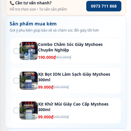
📞 Cần tư vấn nhanh?
0973 711 868
Hỗ trợ chọn size • Tư vấn sản phẩm
Sản phẩm mua kèm
Gợi ý phụ kiện giúp bảo vệ và chăm sóc đôi giày tốt hơn
Combo Chăm Sóc Giày Myshoes
Chuyên Nghiệp
190.000₫
455.000₫
Xịt Bọt ION Làm Sạch Giày Myshoes
300ml
99.000₫
200.000₫
Xịt Khử Mùi Giày Cao Cấp Myshoes
300ml
99.000₫
200.000₫