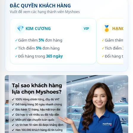
ĐẶC QUYỀN KHÁCH HÀNG
Vuốt để xem các hạng thành viên Myshoes
💎
🥇
KIM CƯƠNG
HẠNG VÀ
VIP
✓
Giảm thêm
5%
đơn hàng
✓
Giảm thêm
3%
✓
Tích điểm
5%
đơn hàng
✓
Tích điểm
3%
đơ
✓
Đổi hàng trong
365 ngày
✓
Đổi hàng trong