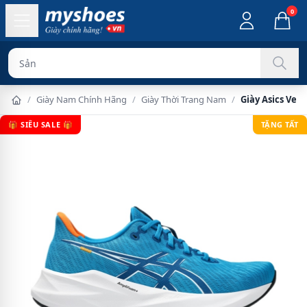
0
Sản phẩm chính
/
Giày Nam Chính Hãng
/
Giày Thời Trang Nam
/
Giày Asics Ver
🎁 SIÊU SALE 🎁
TẶNG TẤT