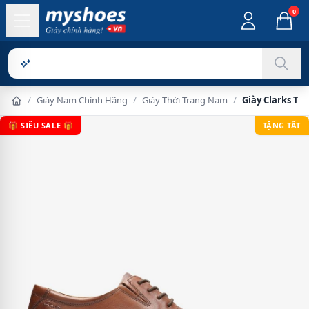
0
Sản phẩm ch
/
Giày Nam Chính Hãng
/
Giày Thời Trang Nam
/
Giày Clarks Ti
🎁 SIÊU SALE 🎁
TẶNG TẤT