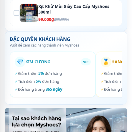
Xịt Khử Mùi Giày Cao Cấp Myshoes
300ml
99.000₫
200.000₫
ĐẶC QUYỀN KHÁCH HÀNG
Vuốt để xem các hạng thành viên Myshoes
💎
🥇
KIM CƯƠNG
HẠNG VÀ
VIP
✓
Giảm thêm
5%
đơn hàng
✓
Giảm thêm
3%
✓
Tích điểm
5%
đơn hàng
✓
Tích điểm
3%
đơ
✓
Đổi hàng trong
365 ngày
✓
Đổi hàng trong