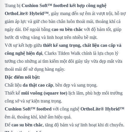
Trang bị
Cushion Soft™ footbed kết hợp công nghệ
OrthoLite® Hybrid™
, giày mang đến sự êm ái vượt trội, hỗ trợ
giảm áp lực và giữ cho bàn chân luôn thoải mái, thoáng khí cả
ngày dài. Đế ngoài bằng
cao su bền chắc
với độ bám tốt, giúp
bước đi vững vàng và linh hoạt trên nhiều bề mặt.
Với sự kết hợp giữa
thiết kế sang trọng, chất liệu cao cấp và
công nghệ hiện đại
, Clarks Tilden Walk chính là lựa chọn lý
tưởng cho những ai tìm kiếm một đôi giày tây vừa đẹp mắt vừa
thoải mái để sử dụng hàng ngày.
Đặc điểm nổi bật:
Chất liệu
da thật cao cấp
, bền đẹp và sang trọng.
Thiết kế
mũi vuông (square toe)
lịch lãm, phù hợp môi trường
công sở và sự kiện trang trọng.
Cushion Soft™ footbed
với công nghệ
OrthoLite® Hybrid™
êm ái, thoáng khí, khử ẩm hiệu quả.
Đế
cao su bền chắc
, tăng độ bám và sự linh hoạt khi di chuyển.