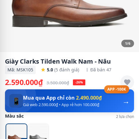
1/6
Giày Clarks Tilden Walk Nam - Nâu
Mã: MSK105
5.0
(5 đánh giá)
Đã bán 47
2.590.000₫
3.500.000₫
-26%
APP -100K
Mua qua App chỉ còn
2.490.000₫
→
📱
Giá web 2.590.000₫ • App rẻ hơn 100.000₫
Màu sắc
2 lựa chọn