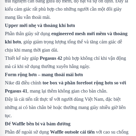
trải nghiệm cân bằng giữa độ mềm, độ bật và sự ổn định. Đây là
kiểu cảm giác rất phù hợp cho những người cần một đôi giày
mang lâu vẫn thoải mái.
Upper mới nhẹ và thoáng khí hơn
Phần thân giày sử dụng
engineered mesh mới mềm và thoáng
khí hơn
, giúp giảm trọng lượng tổng thể và tăng cảm giác dễ
chịu khi mang thời gian dài.
Thiết kế này giúp
Pegasus 42
phù hợp không chỉ khi vận động
mà cả khi sử dụng thường xuyên hằng ngày.
Form rộng hơn – mang thoải mái hơn
Nike đã điều chỉnh
toe box và phần forefoot rộng hơn so với
Pegasus 41
, mang lại thêm không gian cho bàn chân.
Đây là cải tiến rất thực tế với người dùng Việt Nam, đặc biệt
những ai có bàn chân bè hoặc thường mang giày nhiều giờ liên
tục.
Đế Waffle bền bỉ và bám đường
Phần đế ngoài sử dụng
Waffle outsole cải tiến
với cao su chống