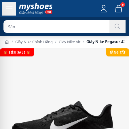
0
Sản phẩm chính
/
Giày Nike Chính Hãng
/
Giày Nike Air
/
Giày Nike Pegasus 42 
🎁 SIÊU SALE 🎁
TẶNG TẤT