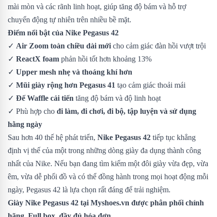
mài mòn và các rãnh linh hoạt, giúp tăng độ bám và hỗ trợ
chuyển động tự nhiên trên nhiều bề mặt.
Điểm nổi bật của Nike Pegasus 42
✓
Air Zoom toàn chiều dài mới
cho cảm giác đàn hồi vượt trội
✓
ReactX foam
phản hồi tốt hơn khoảng 13%
✓
Upper mesh nhẹ và thoáng khí hơn
✓
Mũi giày rộng hơn Pegasus 41
tạo cảm giác thoải mái
✓
Đế Waffle cải tiến
tăng độ bám và độ linh hoạt
✓ Phù hợp cho
đi làm, đi chơi, đi bộ, tập luyện và sử dụng
hằng ngày
Sau hơn 40 thế hệ phát triển,
Nike Pegasus 42
tiếp tục khẳng
định vị thế của một trong những dòng giày đa dụng thành công
nhất của Nike. Nếu bạn đang tìm kiếm một đôi giày vừa đẹp, vừa
êm, vừa dễ phối đồ và có thể đồng hành trong mọi hoạt động mỗi
ngày, Pegasus 42 là lựa chọn rất đáng để trải nghiệm.
Giày Nike Pegasus 42
tại Myshoes.vn được phân phối chính
hãng. Full box, đầy đủ hóa đơn.