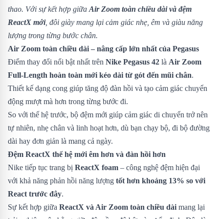
thao. Với sự kết hợp giữa
Air Zoom toàn chiều dài và đệm
ReactX mới
, đôi giày mang lại cảm giác nhẹ, êm và giàu năng
lượng trong từng bước chân.
Air Zoom toàn chiều dài – nâng cấp lớn nhất của Pegasus
Điểm thay đổi nổi bật nhất trên
Nike Pegasus 42
là
Air Zoom
Full-Length hoàn toàn mới kéo dài từ gót đến mũi chân
.
Thiết kế dạng cong giúp tăng độ đàn hồi và tạo cảm giác chuyển
động mượt mà hơn trong từng bước đi.
So với thế hệ trước, bộ đệm mới giúp cảm giác di chuyển trở nên
tự nhiên, nhẹ chân và linh hoạt hơn, dù bạn chạy bộ, đi bộ đường
dài hay đơn giản là mang cả ngày.
Đệm ReactX thế hệ mới êm hơn và đàn hồi hơn
Nike tiếp tục trang bị
ReactX foam
– công nghệ đệm hiện đại
với khả năng phản hồi năng lượng
tốt hơn khoảng 13% so với
React trước đây
.
Sự kết hợp giữa
ReactX và Air Zoom toàn chiều dài
mang lại