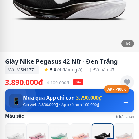
1/6
Giày Nike Pegasus 42 Nữ - Đen Trắng
Mã: MSN1771
5.0
(4 đánh giá)
Đã bán 47
3.890.000₫
4.100.000₫
-5%
APP -100K
Mua qua App chỉ còn
3.790.000₫
→
📱
Giá web 3.890.000₫ • App rẻ hơn 100.000₫
Màu sắc
6 lựa chọn