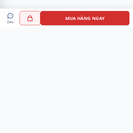
MUA HÀNG NGAY
Zalo
Myshoes là nền tảng mua sắm giày chính hãng hàng đầu
Việt Nam với hơn 100.000 khách hàng đã tin tưởng và lựa
chọn. Cùng với công nghệ hiện đại chúng tôi cam kết