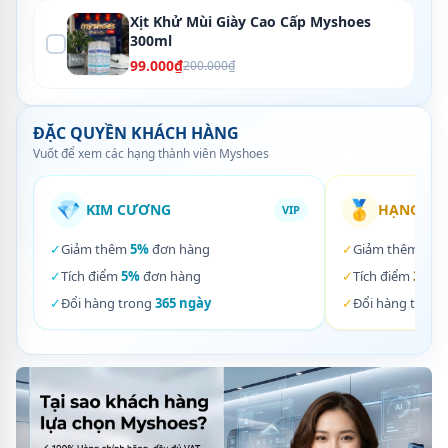
Xịt Khử Mùi Giày Cao Cấp Myshoes
300ml
99.000₫
200.000₫
ĐẶC QUYỀN KHÁCH HÀNG
Vuốt để xem các hạng thành viên Myshoes
💎
🥇
KIM CƯƠNG
HẠNG VÀ
VIP
✓
Giảm thêm
5%
đơn hàng
✓
Giảm thêm
3%
✓
Tích điểm
5%
đơn hàng
✓
Tích điểm
3%
đơ
✓
Đổi hàng trong
365 ngày
✓
Đổi hàng trong