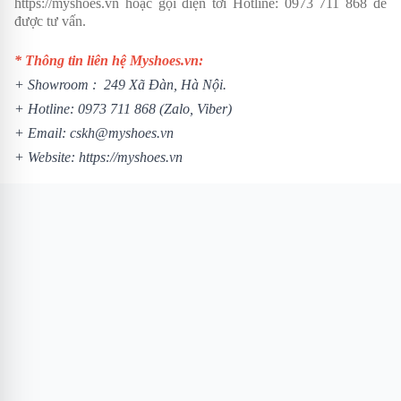
https://myshoes.vn
hoặc gọi điện tới Hotline:
0973 711 868
để
được tư vấn.
* Thông tin liên hệ Myshoes.vn:
+ Showroom : 249 Xã Đàn, Hà Nội.
+ Hotline:
0973 711 868
(Zalo, Viber)
+ Email: cskh@myshoes.vn
+ Website:
https://myshoes.vn