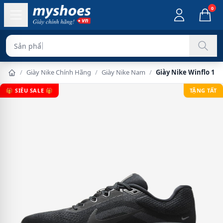
0
Sản phẩm chính hãng 100
/
Giày Nike Chính Hãng
/
Giày Nike Nam
/
Giày Nike Winflo 11
🎁 SIÊU SALE 🎁
TẶNG TẤT