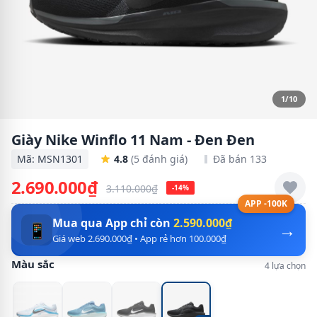
1/10
Giày Nike Winflo 11 Nam - Đen Đen
Mã: MSN1301
4.8
(5 đánh giá)
Đã bán 133
2.690.000₫
3.110.000₫
-14%
APP -100K
Mua qua App chỉ còn
2.590.000₫
→
📱
Giá web 2.690.000₫ • App rẻ hơn 100.000₫
Màu sắc
4 lựa chọn