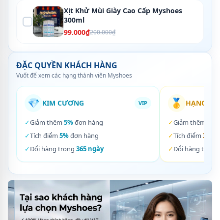
Xịt Khử Mùi Giày Cao Cấp Myshoes
300ml
99.000₫
200.000₫
ĐẶC QUYỀN KHÁCH HÀNG
Vuốt để xem các hạng thành viên Myshoes
💎
🥇
KIM CƯƠNG
HẠNG VÀ
VIP
✓
Giảm thêm
5%
đơn hàng
✓
Giảm thêm
3%
✓
Tích điểm
5%
đơn hàng
✓
Tích điểm
3%
đơ
✓
Đổi hàng trong
365 ngày
✓
Đổi hàng trong