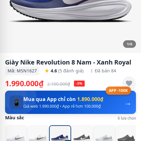
1/6
Giày Nike Revolution 8 Nam - Xanh Royal
Mã: MSN1627
4.6
(5 đánh giá)
Đã bán 84
1.990.000₫
2.100.000₫
-5%
APP -100K
Mua qua App chỉ còn
1.890.000₫
→
📱
Giá web 1.990.000₫ • App rẻ hơn 100.000₫
Màu sắc
6 lựa chọn