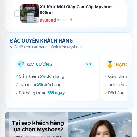
Xịt Khử Mùi Giày Cao Cấp Myshoes
300ml
99.000₫
200.000₫
ĐẶC QUYỀN KHÁCH HÀNG
Vuốt để xem các hạng thành viên Myshoes
💎
🥇
KIM CƯƠNG
HẠNG VÀ
VIP
✓
Giảm thêm
5%
đơn hàng
✓
Giảm thêm
3%
✓
Tích điểm
5%
đơn hàng
✓
Tích điểm
3%
đơ
✓
Đổi hàng trong
365 ngày
✓
Đổi hàng trong