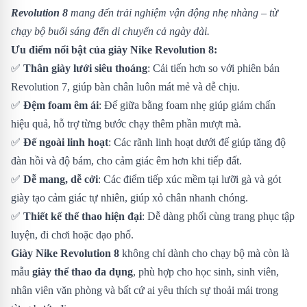
Revolution 8
mang đến trải nghiệm vận động nhẹ nhàng – từ
chạy bộ buổi sáng đến di chuyển cả ngày dài.
Ưu điểm nổi bật của giày Nike Revolution 8:
✅
Thân giày lưới siêu thoáng
: Cải tiến hơn so với phiên bản
Revolution 7, giúp bàn chân luôn mát mẻ và dễ chịu.
✅
Đệm foam êm ái
: Đế giữa bằng foam nhẹ giúp giảm chấn
hiệu quả, hỗ trợ từng bước chạy thêm phần mượt mà.
✅
Đế ngoài linh hoạt
: Các rãnh linh hoạt dưới đế giúp tăng độ
đàn hồi và độ bám, cho cảm giác êm hơn khi tiếp đất.
✅
Dễ mang, dễ cởi
: Các điểm tiếp xúc mềm tại lưỡi gà và gót
giày tạo cảm giác tự nhiên, giúp xỏ chân nhanh chóng.
✅
Thiết kế thể thao hiện đại
: Dễ dàng phối cùng trang phục tập
luyện, đi chơi hoặc dạo phố.
Giày Nike Revolution 8
không chỉ dành cho chạy bộ mà còn là
mẫu
giày thể thao đa dụng
, phù hợp cho học sinh, sinh viên,
nhân viên văn phòng và bất cứ ai yêu thích sự thoải mái trong