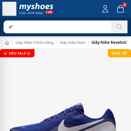
0
Sản phẩm ch
/
Giày Nike Chính Hãng
/
Giày Nike Nam
/
Giày Nike Revolutio
🎁 SIÊU SALE 🎁
TẶNG TẤT