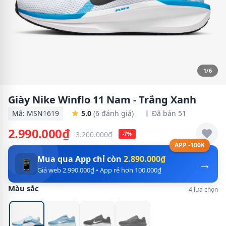
1/6
Giày Nike Winflo 11 Nam - Trắng Xanh
Mã: MSN1619
5.0
(6 đánh giá)
Đã bán 51
2.990.000₫
3.200.000₫
-7%
APP -100K
Mua qua App chỉ còn
2.890.000₫
→
📱
Giá web 2.990.000₫ • App rẻ hơn 100.000₫
Màu sắc
4 lựa chọn