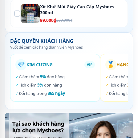
Xịt Khử Mùi Giày Cao Cấp Myshoes
300ml
99.000₫
200.000₫
ĐẶC QUYỀN KHÁCH HÀNG
Vuốt để xem các hạng thành viên Myshoes
💎
🥇
KIM CƯƠNG
HẠNG VÀ
VIP
✓
Giảm thêm
5%
đơn hàng
✓
Giảm thêm
3%
✓
Tích điểm
5%
đơn hàng
✓
Tích điểm
3%
đơ
✓
Đổi hàng trong
365 ngày
✓
Đổi hàng trong