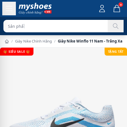
0
Sản phẩm chính hã
/
Giày Nike Chính Hãng
/
Giày Nike Winflo 11 Nam - Trắng Xan
🎁 SIÊU SALE 🎁
TẶNG TẤT