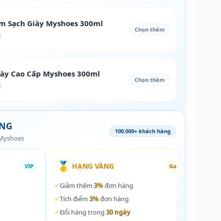
àm Sạch Giày Myshoes 300ml
Chọn thêm
₫
iày Cao Cấp Myshoes 300ml
Chọn thêm
₫
ÀNG
100.000+ khách hàng
 Myshoes
🥇
🏵️
HẠNG VÀNG
VIP
Gold
✓
Giảm thêm
3%
đơn hàng
✓
Giả
✓
Tích điểm
3%
đơn hàng
✓
Tích
✓
Đổi hàng trong
30 ngày
✓
Đổi 