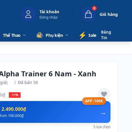
0
Tài khoản
Giỏ hàng
Đăng nhập
Bảng
⚡️
Thể Thao
Phụ kiện
Sale
Tin
 Alpha Trainer 6 Nam - Xanh
giá)
Đã bán 56
00₫
-11%
APP -100K
n
2.490.000₫
→
ẻ hơn 100.000₫
5 lựa chọn