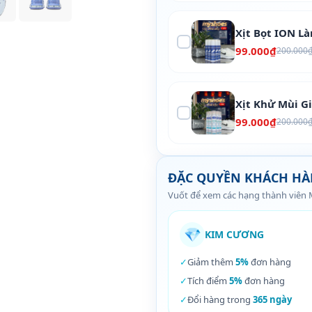
Xịt Bọt ION L
99.000₫
200.000
Xịt Khử Mùi G
99.000₫
200.000
ĐẶC QUYỀN KHÁCH H
Vuốt để xem các hạng thành viên
💎
KIM CƯƠNG
✓
Giảm thêm
5%
đơn hàng
✓
Tích điểm
5%
đơn hàng
✓
Đổi hàng trong
365 ngày