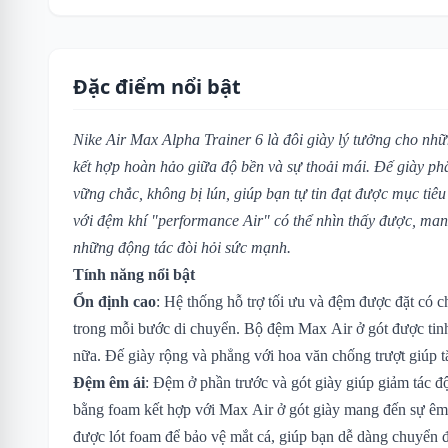
Đặc điểm nổi bật
Nike Air Max Alpha Trainer 6 là đôi giày lý tưởng cho nh
kết hợp hoàn hảo giữa độ bền và sự thoải mái. Đế giày ph
vững chắc, không bị lún, giúp bạn tự tin đạt được mục tiêu
với đệm khí "performance Air" có thể nhìn thấy được, mang
những động tác đòi hỏi sức mạnh.
Tính năng nổi bật
Ổn định cao
: Hệ thống hỗ trợ tối ưu và đệm được đặt có c
trong mỗi bước di chuyển. Bộ đệm Max Air ở gót được tinh
nữa. Đế giày rộng và phẳng với hoa văn chống trượt giúp 
Đệm êm ái
: Đệm ở phần trước và gót giày giúp giảm tác 
bằng foam kết hợp với Max Air ở gót giày mang đến sự êm 
được lót foam để bảo vệ mắt cá, giúp bạn dễ dàng chuyển đ