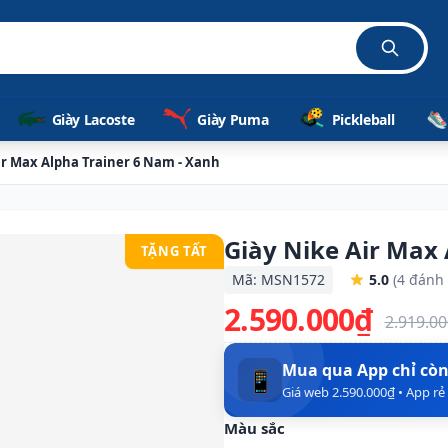
Giày Lacoste
Giày Puma
Pickleball
ir Max Alpha Trainer 6 Nam - Xanh
Giày Nike Air Max
TẶNG TẤT
Mã: MSN1572
5.0
(4 đánh 
2.590.000₫
2.919.0
Mua qua App chỉ cò
📱
Giá web 2.590.000₫ • App r
Màu sắc