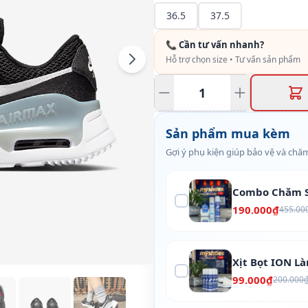
36.5
37.5
📞 Cần tư vấn nhanh?
Hỗ trợ chọn size • Tư vấn sản phẩm
Sản phẩm mua kèm
Gợi ý phụ kiện giúp bảo vệ và chăm
Combo Chăm S
190.000₫
455.00
Xịt Bọt ION L
99.000₫
200.000