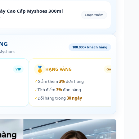
iày Cao Cấp Myshoes 300ml
Chọn thêm
₫
ÀNG
100.000+ khách hàng
 Myshoes
🥇
🏵️
HẠNG VÀNG
VIP
Gold
✓
Giảm thêm
3%
đơn hàng
✓
Giả
✓
Tích điểm
3%
đơn hàng
✓
Tích
✓
Đổi hàng trong
30 ngày
✓
Đổi 