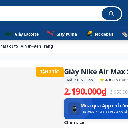
Giày Lacoste
Giày Puma
Pickleball
ir Max SYSTM Nữ - Đen Trắng
Giày Nike Air Max
TẶNG TẤT
Mã: MSN1166
4.8
(15 đánh
2.190.000₫
3.050.0
Mua qua App chỉ cò
📱
Giá web 2.190.000₫ • App r
Chọn size