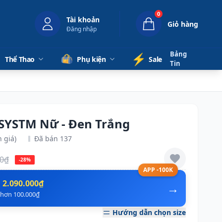
0
Tài khoản
Giỏ hàng
Đăng nhập
Bảng
⚡️
Thể Thao
Phụ kiện
Sale
Tin
 SYSTM Nữ - Đen Trắng
 giá)
Đã bán 137
00₫
-28%
APP -100K
n
2.090.000₫
→
ẻ hơn 100.000₫
Hướng dẫn chọn size