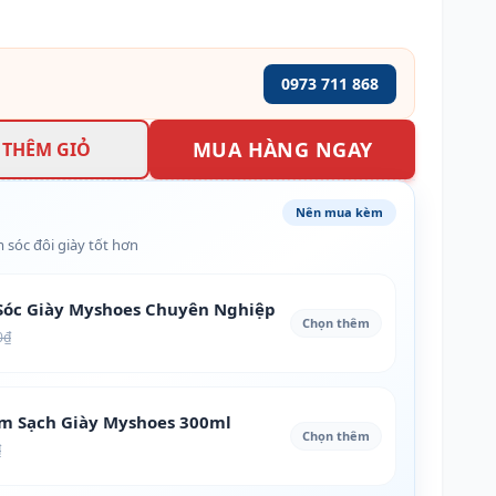
0973 711 868
MUA HÀNG NGAY
THÊM GIỎ
Nên mua kèm
 sóc đôi giày tốt hơn
óc Giày Myshoes Chuyên Nghiệp
Chọn thêm
0₫
àm Sạch Giày Myshoes 300ml
Chọn thêm
₫