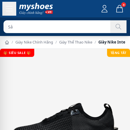
0
Sản phẩm c
/
Giày Nike Chính Hãng
/
Giày Thể Thao Nike
/
Giày Nike Inter
🎁 SIÊU SALE 🎁
TẶNG TẤT