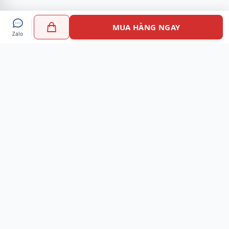
MUA HÀNG NGAY
Zalo
Myshoes là nền tảng mua sắm giày chính hãng hàng đầu
Việt Nam với hơn 100.000 khách hàng đã tin tưởng và lựa
chọn. Cùng với công nghệ hiện đại chúng tôi cam kết