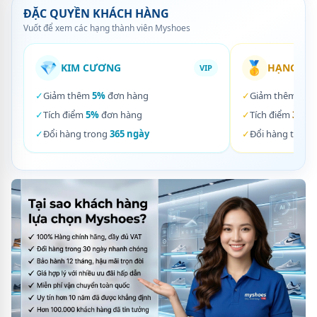
ĐẶC QUYỀN KHÁCH HÀNG
Vuốt để xem các hạng thành viên Myshoes
💎
🥇
KIM CƯƠNG
HẠNG VÀ
VIP
✓
Giảm thêm
5%
đơn hàng
✓
Giảm thêm
3%
✓
Tích điểm
5%
đơn hàng
✓
Tích điểm
3%
đơ
✓
Đổi hàng trong
365 ngày
✓
Đổi hàng trong