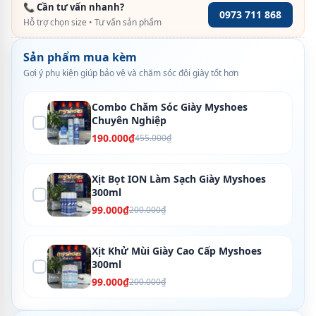
📞 Cần tư vấn nhanh?
0973 711 868
Hỗ trợ chọn size • Tư vấn sản phẩm
Sản phẩm mua kèm
Gợi ý phụ kiện giúp bảo vệ và chăm sóc đôi giày tốt hơn
Combo Chăm Sóc Giày Myshoes
Chuyên Nghiệp
190.000₫
455.000₫
Xịt Bọt ION Làm Sạch Giày Myshoes
300ml
99.000₫
200.000₫
Xịt Khử Mùi Giày Cao Cấp Myshoes
300ml
99.000₫
200.000₫