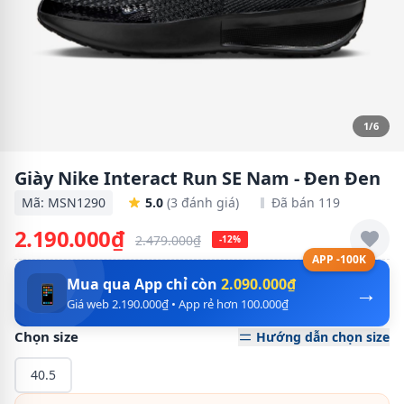
1/6
Giày Nike Interact Run SE Nam - Đen Đen
Mã: MSN1290
5.0
(3 đánh giá)
Đã bán 119
2.190.000₫
2.479.000₫
-12%
APP -100K
Mua qua App chỉ còn
2.090.000₫
→
📱
Giá web 2.190.000₫ • App rẻ hơn 100.000₫
Chọn size
Hướng dẫn chọn size
40.5