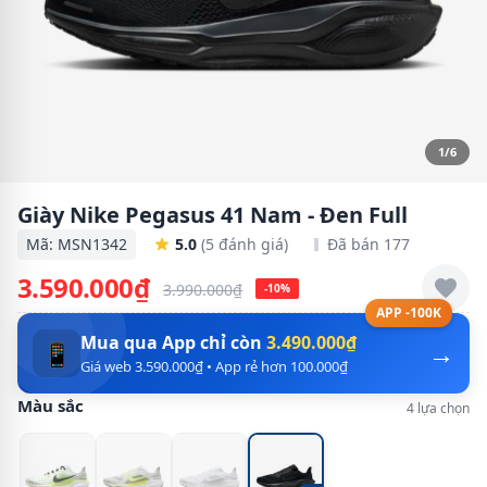
1/6
Giày Nike Pegasus 41 Nam - Đen Full
Mã: MSN1342
5.0
(5 đánh giá)
Đã bán 177
3.590.000₫
3.990.000₫
-10%
APP -100K
Mua qua App chỉ còn
3.490.000₫
→
📱
Giá web 3.590.000₫ • App rẻ hơn 100.000₫
Màu sắc
4 lựa chọn