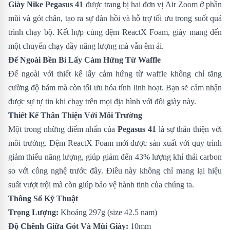
Giày Nike Pegasus 41
được trang bị hai đơn vị Air Zoom ở phần
mũi và gót chân, tạo ra sự đàn hồi và hỗ trợ tối ưu trong suốt quá
trình chạy bộ. Kết hợp cùng đệm ReactX Foam, giày mang đến
một chuyến chạy đầy năng lượng mà vẫn êm ái.
Đế Ngoài Bền Bỉ Lấy Cảm Hứng Từ Waffle
Đế ngoài với thiết kế lấy cảm hứng từ waffle không chỉ tăng
cường độ bám mà còn tối ưu hóa tính linh hoạt. Bạn sẽ cảm nhận
được sự tự tin khi chạy trên mọi địa hình với đôi giày này.
Thiết Kế Thân Thiện Với Môi Trường
Một trong những điểm nhấn của
Pegasus 41
là sự thân thiện với
môi trường. Đệm ReactX Foam mới được sản xuất với quy trình
giảm thiểu năng lượng, giúp giảm đến 43% lượng khí thải carbon
so với công nghệ trước đây. Điều này không chỉ mang lại hiệu
suất vượt trội mà còn giúp bảo vệ hành tinh của chúng ta.
Thông Số Kỹ Thuật
Trọng Lượng:
Khoảng 297g (size 42.5 nam)
Độ Chênh Giữa Gót Và Mũi Giày:
10mm