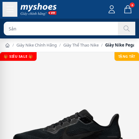
0
Sản phẩm chính
/
Giày Nike Chính Hãng
/
Giày Thể Thao Nike
/
Giày Nike Pegasu
🎁 SIÊU SALE 🎁
TẶNG TẤT