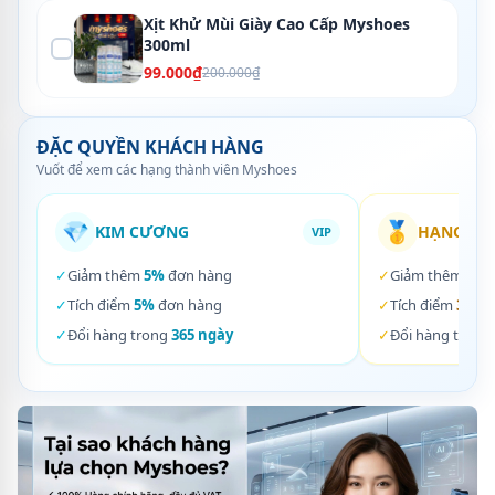
Xịt Khử Mùi Giày Cao Cấp Myshoes
300ml
99.000₫
200.000₫
ĐẶC QUYỀN KHÁCH HÀNG
Vuốt để xem các hạng thành viên Myshoes
💎
🥇
KIM CƯƠNG
HẠNG VÀ
VIP
✓
Giảm thêm
5%
đơn hàng
✓
Giảm thêm
3%
✓
Tích điểm
5%
đơn hàng
✓
Tích điểm
3%
đơ
✓
Đổi hàng trong
365 ngày
✓
Đổi hàng trong