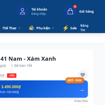
0
Tài khoản
Giỏ hàng
Đăng nhập
Bảng
⚡️
Thể Thao
Phụ kiện
Sale
Tin
s 41 Nam - Xám Xanh
giá)
Đã bán 199
00₫
-10%
APP -100K
n
3.490.000₫
→
ẻ hơn 100.000₫
4 lựa chọn