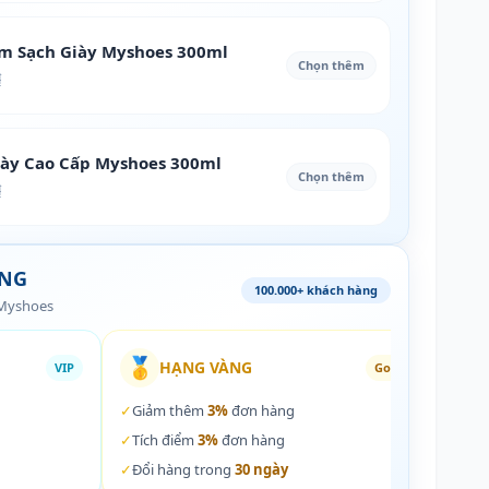
àm Sạch Giày Myshoes 300ml
Chọn thêm
₫
iày Cao Cấp Myshoes 300ml
Chọn thêm
₫
ÀNG
100.000+ khách hàng
 Myshoes
🥇
🏵️
HẠNG VÀNG
VIP
Gold
✓
Giảm thêm
3%
đơn hàng
✓
Giả
✓
Tích điểm
3%
đơn hàng
✓
Tích
✓
Đổi hàng trong
30 ngày
✓
Đổi 