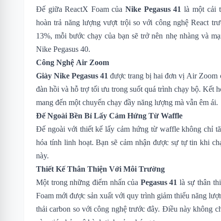
Đế giữa ReactX Foam của
Nike Pegasus 41
là một cải 
hoàn trả năng lượng vượt trội so với công nghệ React tr
13%, mỗi bước chạy của bạn sẽ trở nên nhẹ nhàng và mạ
Nike Pegasus 40
.
Công Nghệ Air Zoom
Giày Nike Pegasus 41
được trang bị hai đơn vị Air Zoom ở
đàn hồi và hỗ trợ tối ưu trong suốt quá trình chạy bộ. Kế
mang đến một chuyến chạy đầy năng lượng mà vẫn êm ái.
Đế Ngoài Bền Bỉ Lấy Cảm Hứng Từ Waffle
Đế ngoài với thiết kế lấy cảm hứng từ waffle không chỉ 
hóa tính linh hoạt. Bạn sẽ cảm nhận được sự tự tin khi ch
này.
Thiết Kế Thân Thiện Với Môi Trường
Một trong những điểm nhấn của
Pegasus 41
là sự thân t
Foam mới được sản xuất với quy trình giảm thiểu năng lư
thải carbon so với công nghệ trước đây. Điều này không ch