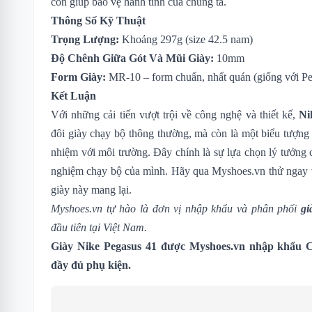
còn giúp bảo vệ hành tinh của chúng ta.
Thông Số Kỹ Thuật
Trọng Lượng:
Khoảng 297g (size 42.5 nam)
Độ Chênh Giữa Gót Và Mũi Giày:
10mm
Form Giày:
MR-10 – form chuẩn, nhất quán (giống với Pe
Kết Luận
Với những cải tiến vượt trội về công nghệ và thiết kế,
Ni
đôi giày chạy bộ thông thường, mà còn là một biểu tượng c
nhiệm với môi trường. Đây chính là sự lựa chọn lý tưởng
nghiệm chạy bộ của mình. Hãy qua Myshoes.vn thử ngay v
giày này mang lại.
Myshoes.vn tự hào là đơn vị nhập khẩu và phân phối
gi
đầu tiên tại Việt Nam.
Giày Nike Pegasus 41 được Myshoes.vn nhập khẩu C
đầy đủ phụ kiện.