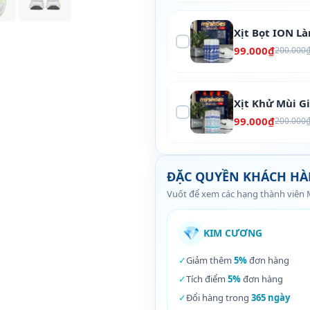
Xịt Bọt ION L
99.000₫
200.000
Xịt Khử Mùi G
99.000₫
200.000
ĐẶC QUYỀN KHÁCH H
Vuốt để xem các hạng thành viên
💎
KIM CƯƠNG
✓
Giảm thêm
5%
đơn hàng
✓
Tích điểm
5%
đơn hàng
✓
Đổi hàng trong
365 ngày