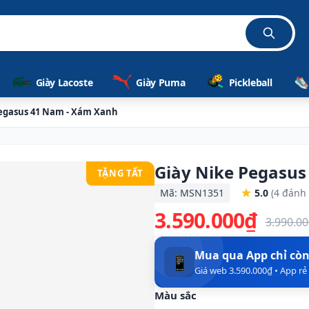
Giày Lacoste
Giày Puma
Pickleball
Pegasus 41 Nam - Xám Xanh
Giày Nike Pegasu
TẶNG TẤT
Mã: MSN1351
5.0
(4 đánh 
3.590.000₫
3.990.0
Mua qua App chỉ cò
📱
Giá web 3.590.000₫ • App r
Màu sắc