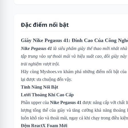
Đặc điểm nổi bật
Giày Nike Pegasus 41: Đỉnh Cao Của Công Ngh
Nike Pegasus 41
là siêu phẩm giày thể thao mới nhất nh
tập trung vào sự thoải mái và hiệu suất cao, đôi giày n
trải nghiệm vượt trội.
Hãy cùng
Myshoes.vn
khám phá những điểm nổi bật của s
lại được ưa chuộng đến vậy.
Tính Năng Nổi Bật
Lưới Thoáng Khí Cao Cấp
Phần upper của
Nike Pegasus 41
được nâng cấp với chất li
lượng tổng thể của giày và tăng cường khả năng thoáng 
luôn khô ráo và thoải mái, ngay cả khi chạy trong điều kiện
Đệm ReactX Foam Mới