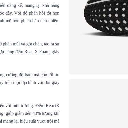
tiến đáng kể, mang lại khả năng
ước đây. Với độ phản hồi tốt hơn
nh mẽ hơn phiên bản tiền nhiệm
 phần mũi và gót chân, tạo ra sự
t hợp cùng đệm ReactX Foam, giày
tăng cường độ bám mà còn tối ưu
ạy trên mọi địa hình với đôi giày
hiện với môi trường. Đệm ReactX
ợng, giúp giảm đến 43% lượng khí
ỉ mang lại hiệu suất vượt trội mà